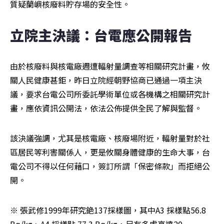
質疑蘭嶼核廢料貯存場的安全性。
立院主決議：台電應公開報告
由於核廢料與核電廠週遭輻射量調查等相關研究計畫，攸
關人民健康甚鉅，昨日立院經朝野協商已通過一項主決
議，要求台電公司所委託學術單位或各機構之相關研究計
畫，應依資訊公開法，依法公佈提供全民了解與監督。
該決議強調，尤其是核電廠、核廢場附近，輻射量對於社
區居民等利害關係人，更是攸關身體健康的生命大事，台
電公司不得以任何藉口，簽訂所謂「保密條款」而拒絕公
開。
※ 張武修1999年研究銫137採樣圖，其中A3 採樣點56.8 