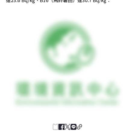
達23.6 Bq/kg、B16（馬鈴薯田）達30.7 Bq/kg：
