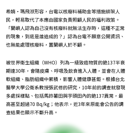
希婻‧瑪飛洑形容，台電以核廢料補助金等措施綁架人
民，輕易取代了本應由國家負責照顧人民的福利政策。
「蘭嶼人認為自己沒有核廢料就無法生存時，這種不正常
的現象，到底是誰造成的？」認為台電不願意公開資訊、
也無能處理核廢料，置蘭嶼人於不顧。
被世界衛生組織（WHO）列為一級致癌物質的銫137半衰
期達30年，會隨皮膚、呼吸及飲食進入人體，並會在人體
軟組織、脂肪組織中累積，影響人體健康甚鉅。根據台北
醫學大學公衛系教授張武修的研究，10年前的調查就發現
多處採樣點、包括馬鈴薯田與芋頭田內的銫137異常，最
高甚至超過70 Bq/kg；他表示，近3年來原能會公告的調
查結果也顯示不斷升高。