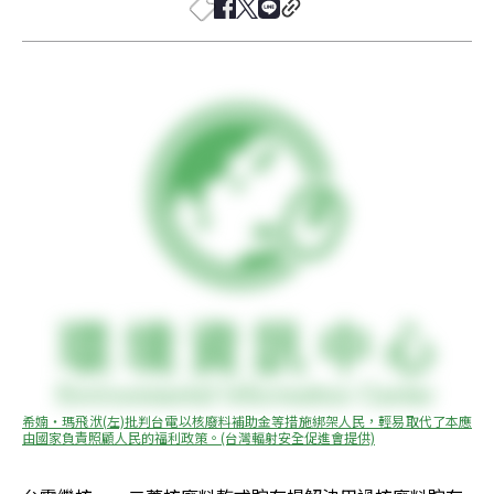
希婻‧瑪飛洑(左)批判台電以核廢料補助金等措施綁架人民，輕易取代了本應
由國家負責照顧人民的福利政策。(台灣輻射安全促進會提供)