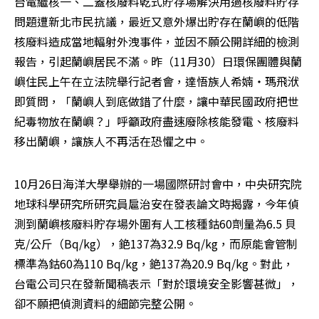
台電繼核一、二蓋核廢料乾式貯存場解決用過核廢料貯存
問題遭新北市民抗議，最近又意外爆出貯存在蘭嶼的低階
核廢料造成當地輻射外洩事件，並因不願公開詳細的檢測
報告，引起蘭嶼居民不滿。昨（11月30）日環保團體與蘭
嶼住民上午在立法院舉行記者會，達悟族人希婻‧瑪飛洑
即質問，「蘭嶼人到底做錯了什麼，讓中華民國政府把世
紀毒物放在蘭嶼？」呼籲政府盡速廢除核能發電、核廢料
移出蘭嶼，讓族人不再活在恐懼之中。
10月26日海洋大學舉辦的一場國際研討會中，中央研究院
地球科學研究所研究員扈治安在發表論文時揭露，今年偵
測到蘭嶼核廢料貯存場外圍有人工核種鈷60劑量為6.5 貝
克/公斤（Bq/kg），銫137為32.9 Bq/kg，而原能會管制
標準為鈷60為110 Bq/kg，銫137為20.9 Bq/kg。對此，
台電公司只在發新聞稿表示「對於環境安全影響甚微」，
卻不願把偵測資料的細節完整公開。