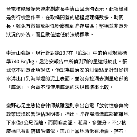
台電核能後端營運處副處長李清山回應時表示，此項檢測
是例行檢整作業，在取桶開蓋的過程處理桶數多、時間
長，難免有微量放射性粉塵飄到貯存場區；堅稱並非意外
狀況的外洩，而且數值遠低於法規標準。
李清山強調，現行針對銫137在「底泥」中的偵測規範標
準740 Bq/kg，扈治安報告中所偵測到的量遠低於此。張
武修不同意此項說法，他認為扈治安的測量點是針對從排
水溝出口到海岸邊的泥土表面，並沒有挖洞去測量底部的
「底泥」，台電不該使用底泥的法規標準來比較。
蠻野心足生態協會律師蔡雅瀅則拿出台電「放射性廢棄物
政策環境影響評估說明書」指出，貯存場壕溝底部距離地
下水僅3公尺距離，而蘭嶼高溫、潮濕、多鹽分，不少核
廢桶已有剝落鏽蝕情況，再加上當地時常有地震、落石，