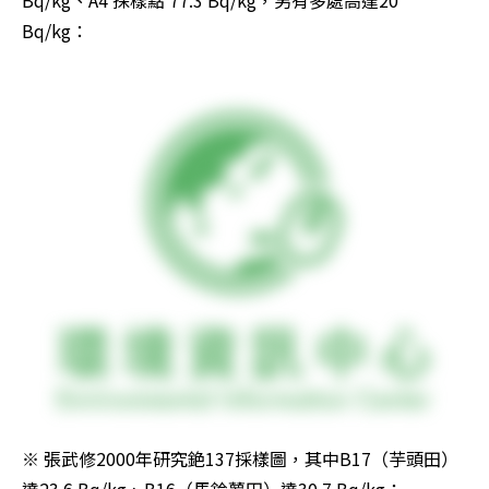
Bq/kg、A4 採樣點 77.3 Bq/kg，另有多處高達20 
Bq/kg：

※ 張武修2000年研究銫137採樣圖，其中B17（芋頭田）