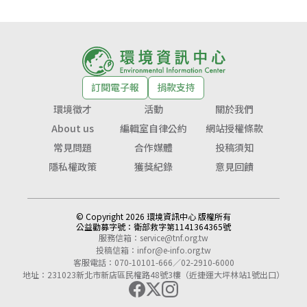
訂閱電子報
捐款支持
環境徵才
活動
關於我們
About us
編輯室自律公約
網站授權條款
常見問題
合作媒體
投稿須知
隱私權政策
獲獎紀錄
意見回饋
© Copyright 2026 環境資訊中心 版權所有
公益勸募字號：
衛部救字第1141364365號
服務信箱：
service@tnf.org.tw
投稿信箱：
infor@e-info.org.tw
客服電話：070-10101-666／02-2910-6000
地址：231023新北市新店區民權路48號3樓（近捷運大坪林站1號出口）