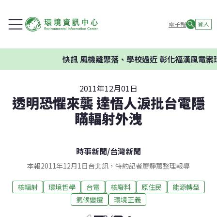
電子報
登入
快訊
風機離聚落、學校過近 彰化福漢風電案環委
2011年12月01日
透明恐懼來襲 達悟人淚批台電隱
瞞輻射外洩
時事新聞
/
台灣新聞
本報2011年12月1日台北訊，特約記者廖靜蕙整理報導
核輻射
環境哲學
台電
核廢料
原住民
能源轉型
氣候變遷
環境正義