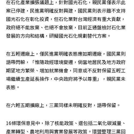
在石化產業擴張議題上，針對國光石化，親民黨僅表示此
案已停建，民進黨明確反對興建，國民黨則表示雖不支持
國光石化在彰化投資，但石化業對台灣經濟有重大貢獻，
政府絕不能放棄、也絕不會放棄，目前正通盤檢討石化業
發展的方向和結構，研擬國光石化規劃替代方案。
在五輕遷廠上，僅民進黨明確表態應如期遷廠，國民黨則
語帶閃躲，「惟隨政經環境變遷，倘當地居民及地方政府
期望地方繁榮、增加就業機會，同意或不反對保留五輕工
場繼續生產延長操作，中央政府將予以尊重」，親民黨未
表態。
在六輕五期擴廠上，三黨同樣未明確反對，語帶保留。
16條環保意見中，除了核能政策、還包括二氧化碳減量、
產業轉型、農地利用與實業發展等政策。環盟整理三黨回