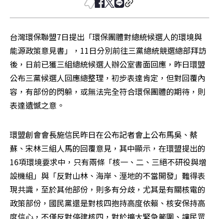
台灣環保聯盟7日提出「環保團體對總統候選人的環境與
能源政策意見書」，11日分別前往三黨總統競選總部拜訪
後，日前已獲三組總統候選人辦公室書面回應，昨日環盟
公布三黨候選人回應總整理，初步表達肯定，但對回覆內
容，有部份的閃躲，或無法完全符合環保團體的期待，則
表達遺憾之意。
環盟創會會長施信民昨日在公布記者會上公布馬吳、蔡
蘇、宋林三組人馬的回覆意見，其中顯示，在環盟提出的
16項環境要求中，只有兩條「核一、二、三絕不研役與增
設機組」與「反對山林、海岸、溼地的不當開發」難得表
現共識，至於其他部份，則多有分歧，尤其是有關核電的
政策部份，國民黨還是對核四抱持高度依賴、核安保持高
度信心，不僅反對停建核四，對於擴大緊急範圍、讓民眾