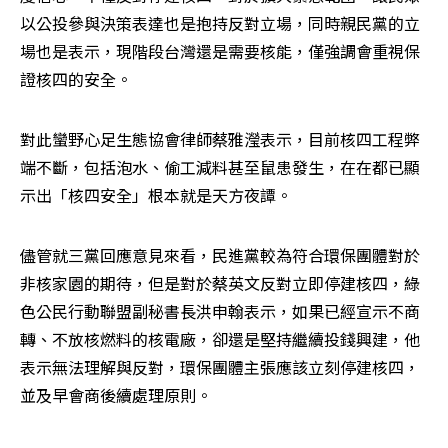
以公投參與決策表達也是抱持反對立場，同時親民黨的立
場也是表示，現階段台灣還是需要核能，僅強調會重視保
證核四的安全。
對此蠻野心足生態協會律師蔡雅瀅表示，目前核四工程弊
端不斷，包括泡水、偷工減料甚至鼠患發生，在在都已顯
示出「核四安全」根本就是天方夜譚。
儘管就三黨回應意見來看，民進黨較為符合環保團體對於
非核家園的期待，但是對於蔡英文反對立即停建核四，綠
色公民行動聯盟副秘書長洪申翰表示，如果已經宣示不商
轉、不放核燃料的核電廠，卻還是堅持繼續投錢興建，他
表示無法理解與反對，環保團體主張應該立刻停建核四，
並及早會商後續處理原則。