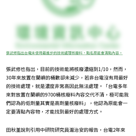
張武修指出台電未使用最進步的技術處理核廢料，點名原能會清點內容。
張武修也指出，目前的技術能將核廢濃縮到1/10，然而，
30年來放置在蘭嶼的桶數卻未減少，若非台電沒有用最好
的技術處理，就是濃度非常高因此無法處理。「台電多年
來對放置在蘭嶼的9700桶核廢料內容交代不清，極可能我
們認為的低劑量其實是高劑量核廢料」，他認為原能會一
定要清點內容物，才能找到最好的處理方式。
田秋堇說則引用中研院研究員滬治安的報告，台電2年來