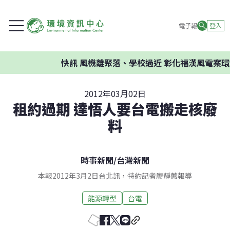
電子報
登入
快訊
風機離聚落、學校過近 彰化福漢風電案環委建
2012年03月02日
租約過期 達悟人要台電搬走核廢
料
時事新聞
/
台灣新聞
本報2012年3月2日台北訊，特約記者廖靜蕙報導
能源轉型
台電