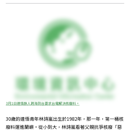
3月1日達悟族人跨海到台要求台電解決核廢料。
30歲的達悟青年林詩嵐出生於1982年，那一年，第一桶核
廢料運進蘭嶼。從小到大，林詩嵐看著父親抗爭核廢「惡