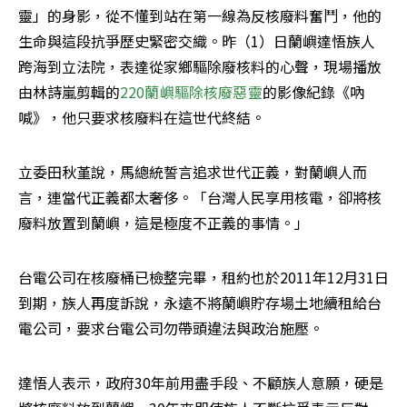
靈」的身影，從不懂到站在第一線為反核廢料奮鬥，他的
生命與這段抗爭歷史緊密交織。昨（1）日蘭嶼達悟族人
跨海到立法院，表達從家鄉驅除廢核料的心聲，現場播放
由林詩嵐剪輯的
220蘭嶼驅除核廢惡靈
的影像紀錄《吶
喊》，他只要求核廢料在這世代終結。
立委田秋堇說，馬總統誓言追求世代正義，對蘭嶼人而
言，連當代正義都太奢侈。「台灣人民享用核電，卻將核
廢料放置到蘭嶼，這是極度不正義的事情。」
台電公司在核廢桶已檢整完畢，租約也於2011年12月31日
到期，族人再度訴說，永遠不將蘭嶼貯存場土地續租給台
電公司，要求台電公司勿帶頭違法與政治施壓。
達悟人表示，政府30年前用盡手段、不顧族人意願，硬是