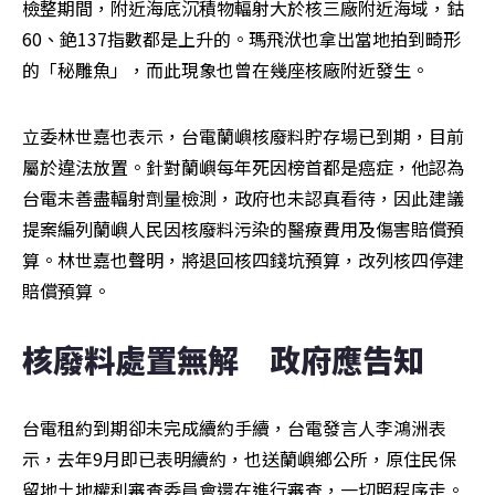
檢整期間，附近海底沉積物輻射大於核三廠附近海域，鈷
60、銫137指數都是上升的。瑪飛洑也拿出當地拍到畸形
的「秘雕魚」，而此現象也曾在幾座核廠附近發生。
立委林世嘉也表示，台電蘭嶼核廢料貯存場已到期，目前
屬於違法放置。針對蘭嶼每年死因榜首都是癌症，他認為
台電未善盡輻射劑量檢測，政府也未認真看待，因此建議
提案編列蘭嶼人民因核廢料污染的醫療費用及傷害賠償預
算。林世嘉也聲明，將退回核四錢坑預算，改列核四停建
賠償預算。
核廢料處置無解　政府應告知
台電租約到期卻未完成續約手續，台電發言人李鴻洲表
示，去年9月即已表明續約，也送蘭嶼鄉公所，原住民保
留地土地權利審查委員會還在進行審查，一切照程序走。