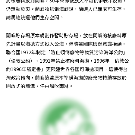
將核廢料放到蘭嶼，30年來即使族人不斷抗爭表示反對，
仍無動於衷。蘭嶼牧師張海嶼說，蘭嶼人已無處可生存，
請馬總統還他們生存空間。
蘭嶼貯存場原本規劃作暫時貯存場，放在蘭嶼的核廢料原
先計畫以海拋方式投入公海，但隨著國際環保意識抬頭，
聯合國1972年制定「防止傾倒廢物等物質污染海洋公約」
（倫敦公約）、1991年禁止核廢料海拋，1996年「倫敦公
約1996年議定書」更限縮世界各國可海拋項目，這使得台
灣政策轉向，蘭嶼這些原本準備海拋的廢棄物持續存放於
開放式的壕溝，任由風吹雨淋。