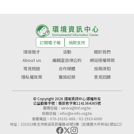
訂閱電子報
捐款支持
環境徵才
活動
關於我們
About us
編輯室自律公約
網站授權條款
常見問題
合作媒體
投稿須知
隱私權政策
獲獎紀錄
意見回饋
© Copyright 2026 環境資訊中心 版權所有
公益勸募字號：
衛部救字第1141364365號
服務信箱：
service@tnf.org.tw
投稿信箱：
infor@e-info.org.tw
客服電話：070-10101-666／02-2910-6000
地址：231023新北市新店區民權路48號3樓（近捷運大坪林站1號出口）