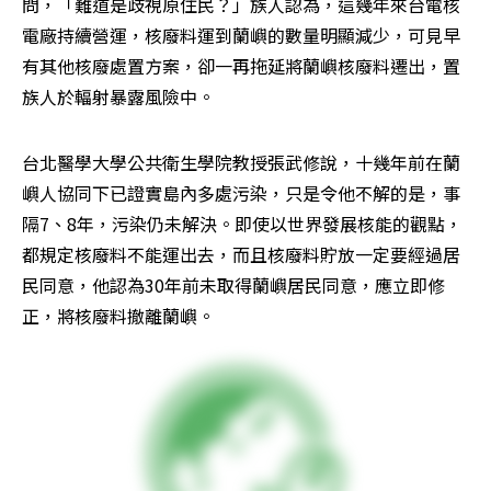
問，「難道是歧視原住民？」族人認為，這幾年來台電核
電廠持續營運，核廢料運到蘭嶼的數量明顯減少，可見早
有其他核廢處置方案，卻一再拖延將蘭嶼核廢料遷出，置
族人於輻射暴露風險中。
台北醫學大學公共衛生學院教授張武修說，十幾年前在蘭
嶼人協同下已證實島內多處污染，只是令他不解的是，事
隔7、8年，污染仍未解決。即使以世界發展核能的觀點，
都規定核廢料不能運出去，而且核廢料貯放一定要經過居
民同意，他認為30年前未取得蘭嶼居民同意，應立即修
正，將核廢料撤離蘭嶼。