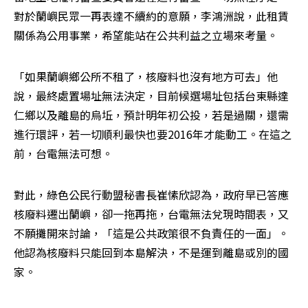
對於蘭嶼民眾一再表達不續約的意願，李鴻洲說，此租賃
關係為公用事業，希望能站在公共利益之立場來考量。
「如果蘭嶼鄉公所不租了，核廢料也沒有地方可去」他
說，最終處置場址無法決定，目前候選場址包括台東縣達
仁鄉以及離島的烏坵，預計明年初公投，若是過關，還需
進行環評，若一切順利最快也要2016年才能動工。在這之
前，台電無法可想。
對此，綠色公民行動盟秘書長崔愫欣認為，政府早已答應
核廢料遷出蘭嶼，卻一拖再拖，台電無法兌現時間表，又
不願攤開來討論，「這是公共政策很不負責任的一面」。
他認為核廢料只能回到本島解決，不是運到離島或別的國
家。