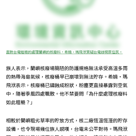
面對台電粗糙的處理蘭嶼的核廢料，希婻‧瑪飛洑質疑台電歧視原住民。
族人表示，蘭嶼核廢場簡陋的防護規格無法承受高溫多雨
的熱帶海島氣候，核廢桶早已崩壞到無法貯存。希婻‧瑪
飛洑表示，核廢桶已鏽蝕成粉狀，粉塵更直接暴露到空氣
中，隨著季風四處飄散。他不禁要問「為什麼處理核廢料
如此粗糙？」
相較於蘭嶼粗劣草率的貯放方式，核二廠恆溫恆溼的貯存
設備，也令現場幾位族人感嘆，台電未公平對待。瑪飛洑