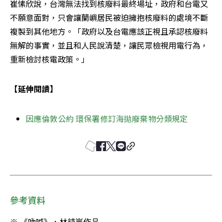
崔愫欣說，台灣無法找到核廢料最終場址，政府和台電又
不願意面對，只會讓蘭嶼居民被迫擁抱核廢料的處境不斷
複製到其他地方。「政府以及台電應該正視且承認核廢料
無解的事實，並且和人民說清楚，讓民眾檢視用電行為，
重新檢討核電政策。」
【延伸閱讀】
因應倫敦公約 環保署修訂海拋廢棄物分類規定
參考資料
※ 《吶喊》，林詩嵐作品