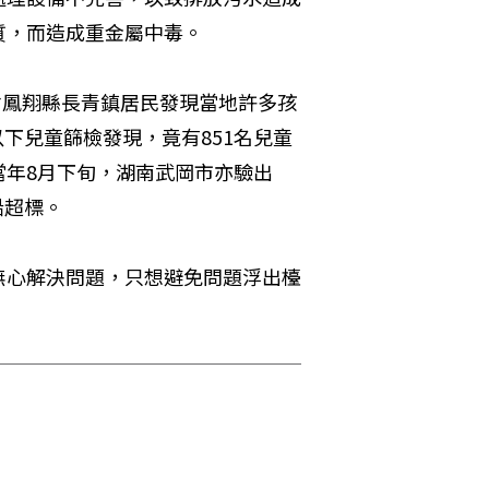
質，而造成重金屬中毒。
省鳳翔縣長青鎮居民發現當地許多孩
以下兒童篩檢發現，竟有851名兒童
當年8月下旬，湖南武岡市亦驗出
鉛超標。
無心解決問題，只想避免問題浮出檯