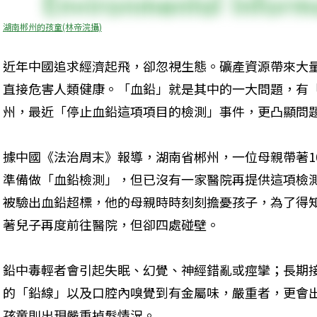
湖南郴州的孩童(林帝浣攝)
近年中國追求經濟起飛，卻忽視生態。礦產資源帶來大
直接危害人類健康。「血鉛」就是其中的一大問題，有
州，最近「停止血鉛這項項目的檢測」事件，更凸顯問
據中國《法治周末》報導，湖南省郴州，一位母親帶著1
準備做「血鉛檢測」，但已沒有一家醫院再提供這項檢
被驗出血鉛超標，他的母親時時刻刻擔憂孩子，為了得
著兒子再度前往醫院，但卻四處碰壁。
鉛中毒輕者會引起失眠、幻覺、神經錯亂或痙攣；長期
的「鉛線」以及口腔內嗅覺到有金屬味，嚴重者，更會
孩童則出現嚴重掉髮情況。