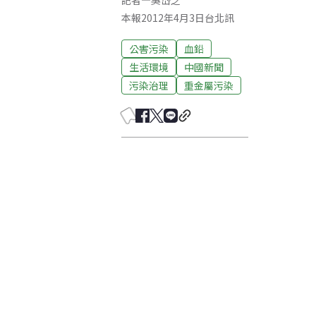
記者
—
吳岱芝
本報2012年4月3日台北訊
公害污染
血鉛
生活環境
中國新聞
污染治理
重金屬污染