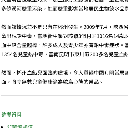
多條溪河嚴重污染，進而嚴重影響當地居民生物飲水品
然而該情況並不是只有在郴州發生。2009年7月，陝西
童出現鉛中毒，當地衛生署對該鎮3個村莊1016名14歲
血中鉛含量超標，許多成人及青少年亦有鉛中毒症狀。
1354名兒童鉛中毒，雲南昆明市東川區200多名兒童血
然而，郴州血鉛兒面臨的處境，令人質疑中國有關當局
面，將令無數兒童健康淪為鴕鳥心態的祭品。
參考資料
新華網報導