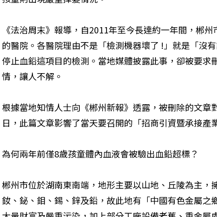
《法治周末》報導，自2011年至今長達約一年間，郴
的醫院。各醫院理由不是「檢測機器壞了 !」就是「沒
停止血鉛這項目的檢測。當地媒體披露此事，卻被要求
情，讓人不解。
根據當地知情人士向《郴州新報》透露，被刪除的文章對
日，此篇文章影響了當天要召開的「招商引資暨承接產
為何兩年前僅8歲孩童體內血液會被驗出血鉛超標？
郴州市位於湖南東南端，地形主要以山地、丘陵為主，
釹、鉍、鉬、錫、鋅及鉛，故此地有「中國有色金屬之
大量財富及嚴重污染，加上部分工廠設備老舊、重金屬