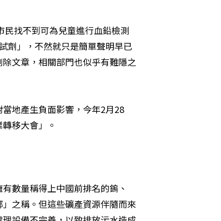
州市民找不到可為兒童進行血鉛檢測
有試劑」，不然就只是簡單聲明早已
刪除文章，相關部門也似乎有難隱之
當地產生負面影響，今年2月28
業轉移大會」。
擁有數量稱得上中國前排名的鎢、
鄉」之稱。但這些礦產資源伴隨而來
處理設備不完善，以致排放污水造成