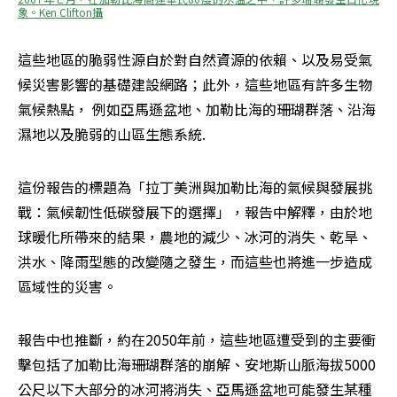
象。Ken Clifton攝
這些地區的脆弱性源自於對自然資源的依賴、以及易受氣
候災害影響的基礎建設網路；此外，這些地區有許多生物
氣候熱點， 例如亞馬遜盆地、加勒比海的珊瑚群落、沿海
濕地以及脆弱的山區生態系統.
這份報告的標題為「拉丁美洲與加勒比海的氣候與發展挑
戰：氣候韌性低碳發展下的選擇」，報告中解釋，由於地
球暖化所帶來的結果，農地的減少、冰河的消失、乾旱、
洪水、降雨型態的改變隨之發生，而這些也將進一步造成
區域性的災害。
報告中也推斷，約在2050年前，這些地區遭受到的主要衝
擊包括了加勒比海珊瑚群落的崩解、安地斯山脈海拔5000
公尺以下大部分的冰河將消失、亞馬遜盆地可能發生某種