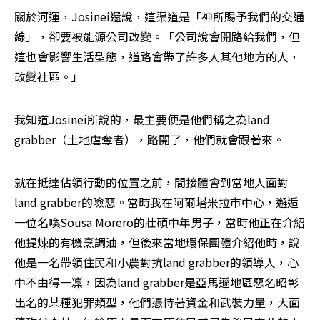
關於河運，Josinei還說，這渠道是「神所賜予我們的交通
線」，卻要被能源公司改變。「公司說會開路給我們，但
這也會影響生活型態，道路會帶了許多人其他地方的人，
改變社區。」
我知道Josinei所說的，最主要便是他們稱之為land 
grabber（土地虐奪者），路開了，他們就會跟著來。
就在抵達佔領行動的位置之前，間接體會到當地人面對
land grabber的險惡。當時我在阿爾塔米拉市中心，邂逅
一位名喚Sousa Morero的壯碩中年男子，當時他正在介紹
他提煉的有機烹調油，但後來當地環保團體介紹他時，說
他是一名帶領住民和小農對抗land grabber的領導人，心
中不由得一凜，因為land grabber是亞馬遜地區惡名昭彰
出名的某種犯罪類型，他們憑恃著資金和武裝力量，大面