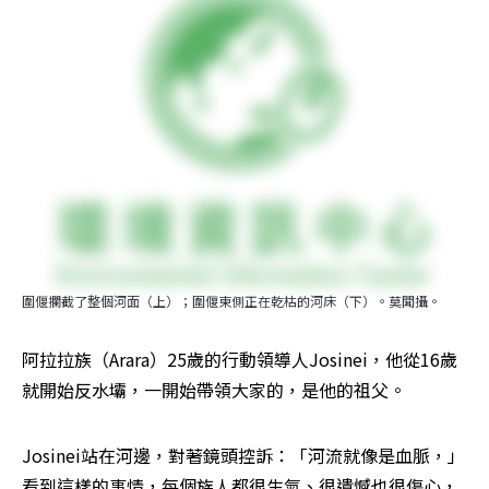
圍偃攔截了整個河面（上）；圍偃東側正在乾枯的河床（下）。莫聞攝。
阿拉拉族（Arara）25歲的行動領導人Josinei，他從16歲
就開始反水壩，一開始帶領大家的，是他的祖父。
Josinei站在河邊，對著鏡頭控訴：「河流就像是血脈，」
看到這樣的事情，每個族人都很生氣、很遺憾也很傷心，