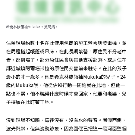
希克林族領袖Mukuka。莫聞攝。
佔領現場約數十名在此使用包商的施工營帳與發電機，並
在周邊搭起帳篷或吊床，在此長期紮營。原住民不分老中
青，都到場了，部分原住民會與其他支援部落、或居住在
鄰近城鎮阿爾塔米拉的原住民交替前來駐守。在此的孩子
最小的才一歲多，他是希克林族領袖Mukuka的兒子。24
歲的Mukuka說，他從佔領行動一開始就在此地，但他一
點也不累，他不曉得什麼時候才會回家，他要和老婆、兒
子持續在此盯著工地。
沒到現場不知曉，這裡沒有，沒有水的聲音。圍偃西側，
波光粼粼，但無流動跡象，因為圍偃已把這一段河面整個