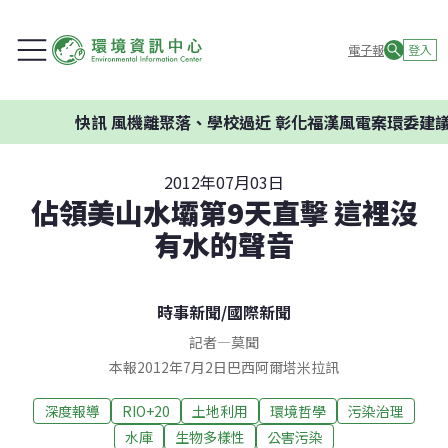
電子報
登入
快訊
風機離聚落、學校過近 彰化福漢風電案環委建議不應開
2012年07月03日
佔領美山水壩第9天直擊 這裡沒
有水的聲音
時事新聞
/
國際新聞
記者
—
莫聞
本報2012年7月2日巴西阿爾塔米拉訊
深度報導
RIO+20
土地利用
環境哲學
污染治理
水庫
生物多樣性
公害污染