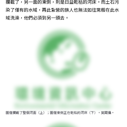
攔截了，另一面的東側，則是日益乾枯的河床。而土石污
染了僅有的水域，再此紮營的族人也無法如往常般在此水
域洗澡，他們必須到另一頭去。
圍偃攔截了整個河面（上）；圍偃東側正在乾枯的河床（下）。莫聞攝。