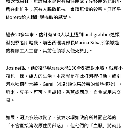
積砍伐森林，無論原本是否有原住民或早先移民來此的小
農在此維生；若有人膽敢抵抗，會遭無情的殺害。無怪乎
Morero給人精壯與機敏的感覺。
過去20多年來，估計有500人以上遭到land grabber這類
型犯罪者所暗殺，前巴西環境部長Marina Silva所領導過
的橡膠工人工會，其前任領導人便死於此。
Josinei說，他的部族Arara大概130全都反對水壩，就算小
孩也一樣。族人的生活，本來就是在此打河裡打漁、或引
河水種植些木薯、Garai（根部類似馬鈴薯的當地植物），
稻米、豆子、可可、黑胡椒、香蕉或西瓜，自食或用來交
易。
如果，河流系統改變了，就算水壩如政府所片面宣稱的
「不會直接淹沒原住民部落」，但他們的「血脈」將就此