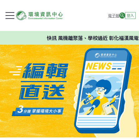
電子報
登入
快訊
風機離聚落、學校過近 彰化福漢風電