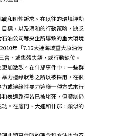
挑戰和剛性訴求。在以往的環境運動
」目標，以及溫和的行動策略，缺乏
對石油公司等央企所導致的重大環境
2010年「7.16大連海域重大原油污
避三舍、或集體失語，或行動缺位。
也更加激烈。在什邡事件中，一些群
，暴力邊緣狀態之所以被採用，在很
暴力或邊緣性暴力這樣一種方式來行
與和表達路徑皆已被堵死，但體制仍
成功。在廈門、大連和什邡，類似的
處理此類事件時的理念和方法也均不