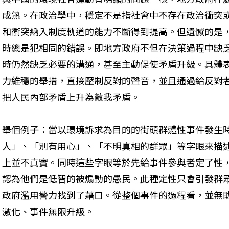
成熟。在政治學中，穩定不是指社會中不存在政治衝突
和衝突納入制度軌道的能力不斷得到提高。但遺憾的是
時總是犯相同的錯誤。即地方政府不但在決策過程中缺
時仍然缺乏必要的溝通，甚至主動促使矛盾升級。具體
力維穩的舉措，直接壓制反對的聲音，並且通過給反對
把人民內部矛盾上升為敵我矛盾。
舉個例子：當以環境訴求為目的的街頭群體性事件發生
人」、「別有用心」、「不明真相的群眾」等字眼來描
上並不真實。同時這些字眼等於先給事件參與者定了性
認為他們是低智的被煽動的愚民。此種定性只會引發群
政府濫用警力找到了藉口。從整個事件的過程看，並無
激化、事件無限升級。