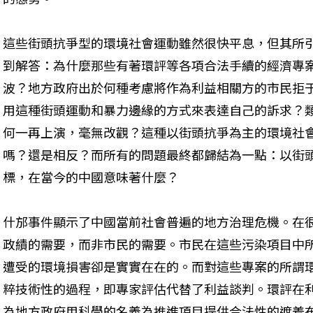
這些街頭抗爭型的環境社會運動雖然很快平息，但其所
到解答：為什麼那些有著環評等各項合法手續的經濟專
波？地方政府出於何種考慮將作為利益相關方的市民拒
用這種街頭運動和暴力邊緣的方式來表達自己的訴求？
何一再上演，毫無改觀？這種以街頭抗爭為主的環境社
嗎？還是相反？而所有的問題最終都歸結為一點：以街
標，在當今的中國意味著什麼？
什邡事件顯示了中國當前社會普遍的地方治理危機。在
政績的需要，而非市民的需要。市民在這些污染項目中
遭受的環境損害卻是實實在在的。而對這些專案的所謂
粹技術性的過程，即專家評估代替了利益談判。環評在
為地方政府用科學的名義為推進項目提供合法性的遮羞