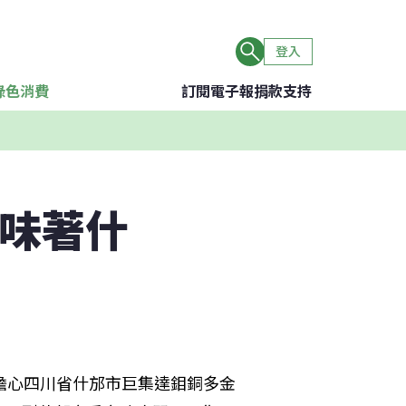
登入
綠色消費
訂閱電子報
捐款支持
意味著什
擔心四川省什邡市巨集達鉬銅多金