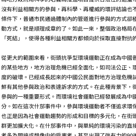
沒有利益相關方的參與，再科學、再權威的環評結論也
條件下，普通市民通過體制內的管道進行參與的方式卻
動方式，就是順理成章的了。如此一來，整個政治格局
「死結」，使得各種利益相關方都傾向於採取直接對抗
從更大的範圍來看，街頭抗爭型環境運動正在成為中國
的某些地方，地方治理危機已經全面化，如司法公正、
度的破壞。已經成長起來的中國公民面對地方治理危機
鮮有其他參與政治和表達訴求的方式。在此種背景下，
參與的一種重要形式。而環境社會運動已經發展成為中
分。如在這次什邡事件中，參與環境運動者不僅追求環
也正是因為社會運動趨勢的形成和目標的多元化，在街
群更加擴大化。在什邡事件中，與單純的環境污染的直
者多為間接或想像中的受害者，甚至出現了強有力的90