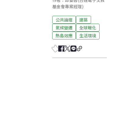
作者：邱姿蓉(台達電子文教
基金會專案經理)
公共論壇
建築
氣候變遷
全球暖化
熱島效應
生活環境