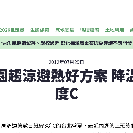
2026世足賽
生態保育
氣候變遷
循環經濟
土地利用
快訊
風機離聚落、學校過近 彰化福漢風電案環委建議不應開發
2012年07月29日
園趨涼避熱好方案 降
度C
高溫連續數日飆破38ﾟC的台北盛夏，最近內湖的上班族