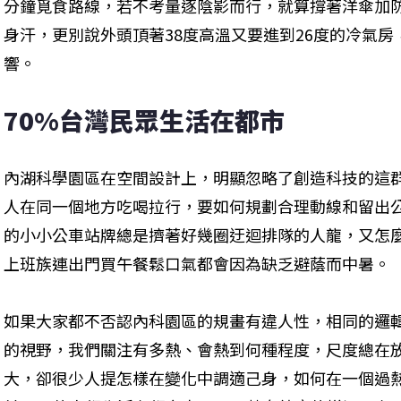
分鐘覓食路線，若不考量逐陰影而行，就算撐著洋傘加
身汗，更別說外頭頂著38度高溫又要進到26度的冷氣
響。
70%台灣民眾生活在都市
內湖科學園區在空間設計上，明顯忽略了創造科技的這
人在同一個地方吃喝拉行，要如何規劃合理動線和留出
的小小公車站牌總是擠著好幾圈迂迴排隊的人龍，又怎
上班族連出門買午餐鬆口氣都會因為缺乏避蔭而中暑。
如果大家都不否認內科園區的規畫有違人性，相同的邏
的視野，我們關注有多熱、會熱到何種程度，尺度總在
大，卻很少人提怎樣在變化中調適己身，如何在一個過