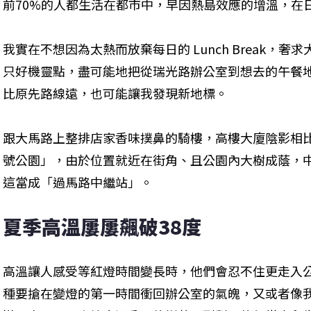
前70%的人都生活在都市中，早因熱島效應的增溫，在
我實在不想因為太熱而放棄每日的 Lunch Break，
只好機靈點，盡可能地把從瑞光路辦公室到想去的午餐
比原先路線遠，也可能讓我發現新地標。
跟大馬路上整排店家香味撲鼻的騎樓，高樓大廈陰影相
號公園」，由於位置就近在街角、且公園內大樹成蔭，
這當成「過馬路中繼站」。
夏季高溫屢屢飆破38度
高溫讓人感受等紅燈時間變長時，他們會忍不住更走入
種要搶在變燈的第一時間衝回辦公室的氣魄，又或者像