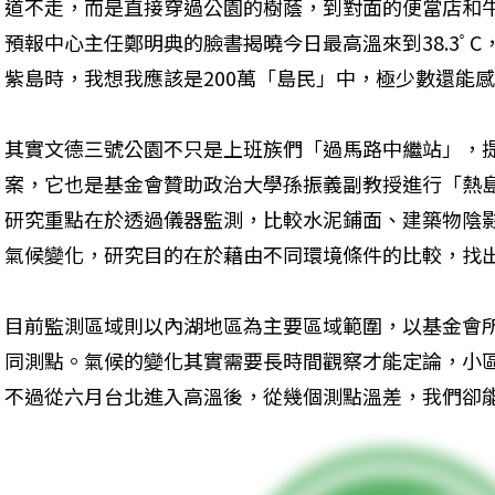
道不走，而是直接穿過公園的樹蔭，到對面的便當店和
預報中心主任鄭明典的臉書揭曉今日最高溫來到38.3ﾟ
紫島時，我想我應該是200萬「島民」中，極少數還能
其實文德三號公園不只是上班族們「過馬路中繼站」，
案，它也是基金會贊助政治大學孫振義副教授進行「熱
研究重點在於透過儀器監測，比較水泥鋪面、建築物陰
氣候變化，研究目的在於藉由不同環境條件的比較，找
目前監測區域則以內湖地區為主要區域範圍，以基金會所
同測點。氣候的變化其實需要長時間觀察才能定論，小
不過從六月台北進入高溫後，從幾個測點溫差，我們卻