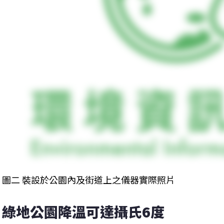
圖二 裝設於公園內及街道上之儀器實際照片
綠地公園降溫可達攝氏6度