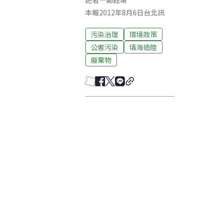
記者
—
鄭鈺琳
本報2012年8月6日台北訊
污染治理
環境政策
公害污染
填海造陸
廢棄物