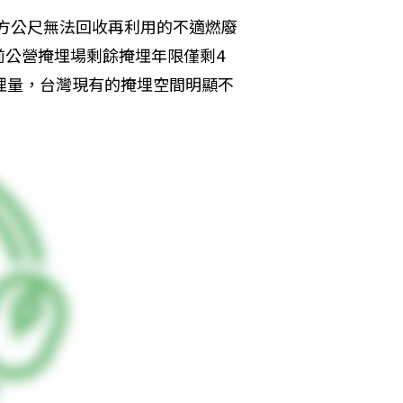
立方公尺無法回收再利用的不適燃廢
前公營掩埋場剩餘掩埋年限僅剩4
埋量，台灣現有的掩埋空間明顯不