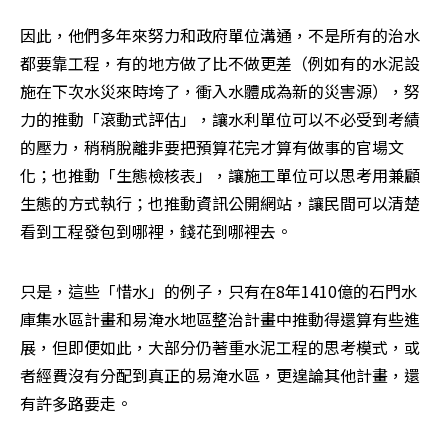
因此，他們多年來努力和政府單位溝通，不是所有的治水
都要靠工程，有的地方做了比不做更差（例如有的水泥設
施在下次水災來時垮了，衝入水體成為新的災害源），努
力的推動「滾動式評估」，讓水利單位可以不必受到考績
的壓力，稍稍脫離非要把預算花完才算有做事的官場文
化；也推動「生態檢核表」，讓施工單位可以思考用兼顧
生態的方式執行；也推動資訊公開網站，讓民間可以清楚
看到工程發包到哪裡，錢花到哪裡去。
只是，這些「惜水」的例子，只有在8年1410億的石門水
庫集水區計畫和易淹水地區整治計畫中推動得還算有些進
展，但即便如此，大部分仍著重水泥工程的思考模式，或
者經費沒有分配到真正的易淹水區，更遑論其他計畫，還
有許多路要走。