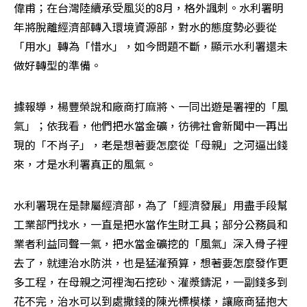
偉甫；在台灣陸續承受風災的8月，格外諷刺。水利署明
年將脫離經濟部轉入環境資源部，對水的態度勢必要從
「用水」轉為「惜水」，如今問題不斷，顯示水利署還未
做好轉型的準備。
據報導，楊豐榮說和廠商打麻將、一同出遊是署裡的「風
氣」；依我看，他們把水當金礦，彷彿社會新聞中一再出
現的「不肖子」，老是想著要怎麼從「母親」之河逼出錢
來，才是水利署真正的風氣。
水利署現在是隸屬經濟部，為了「經濟發展」用盡手段幫
工業部門找水，一直是把水當作生財工具；部分公務員和
業者利益同聲一氣，把水當金礦挖的「風氣」深入骨子裡
去了，就連治水防洪，也是猛灌預算，想著要怎麼發作更
多工程，在母親之河裡淘石挖砂、灌漿鑄泥，一副錢多到
花不完，治水可以到處撒錢的陳光標模樣，讓廠商猛抱大