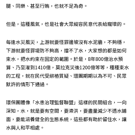
腿、同樂、甚至行賄，也就不足為奇。
但是，這種風氣，也是社會大眾縱容民意代表給寵壞的。
每逢水災風災，上游就要怪罪邊坡沒有水泥牆，不夠穩，
下游就要怪罪堤防不夠高，擋不了水，大家想的都是如何
束水，把水約束在固定的範圍。於是，8年800億治水預
算、乃至灌到1410億，莫拉克災後1200億等等，種種束水
的工程，就在民代受綁樁質疑、環團期期以為不可、民眾
默許的情形下通過。
環保團體像「水患治理監督聯盟」這樣的民間組合，一向
深知，水，就是要有空間，要滯洪，要盡量減少不透水鋪
面，要能涵養健全的生態系統，這些都有助於留住水，讓
水與人和平相處。