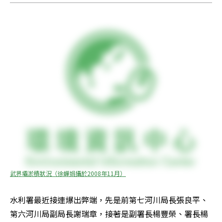
武界壩淤積狀況（徐蟬娟攝於2008年11月）
水利署最近接連爆出弊端，先是前第七河川局長張良平、
第六河川局副局長謝瑞章，接著是副署長楊豐榮、署長楊