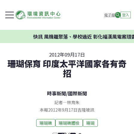
電子報
登入
快訊
風機離聚落、學校過近 彰化福漢風電案環委建議
2012年09月17日
珊瑚保育 印度太平洋國家各有奇
招
時事新聞
/
國際新聞
記者
—
林育朱
本報2012年9月17日吉隆坡訊
珊瑚礁
珊瑚礁體檢
珊瑚