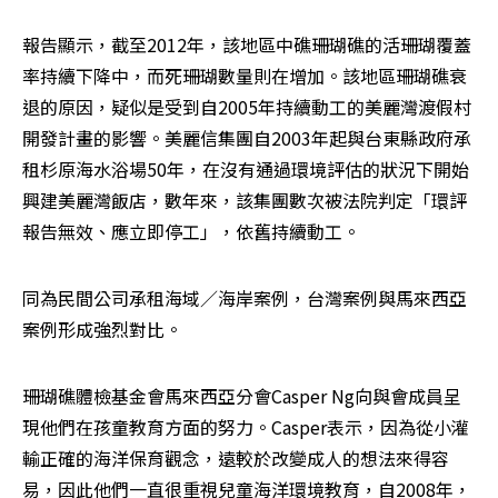
報告顯示，截至2012年，該地區中礁珊瑚礁的活珊瑚覆蓋
率持續下降中，而死珊瑚數量則在增加。該地區珊瑚礁衰
退的原因，疑似是受到自2005年持續動工的美麗灣渡假村
開發計畫的影響。美麗信集團自2003年起與台東縣政府承
租杉原海水浴場50年，在沒有通過環境評估的狀況下開始
興建美麗灣飯店，數年來，該集團數次被法院判定「環評
報告無效、應立即停工」，依舊持續動工。
同為民間公司承租海域／海岸案例，台灣案例與馬來西亞
案例形成強烈對比。
珊瑚礁體檢基金會馬來西亞分會Casper Ng向與會成員呈
現他們在孩童教育方面的努力。Casper表示，因為從小灌
輸正確的海洋保育觀念，遠較於改變成人的想法來得容
易，因此他們一直很重視兒童海洋環境教育，自2008年，