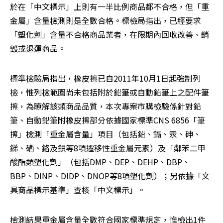
於在「中文標示」上則有一半比例商品都不合格，但「重
金屬」含量檢測則是全數合格。標檢局指出，已經要求
「塑化劑」含量不合格商品業者，在限期內回收改善、銷
毀或退運商品。
標準檢驗局指出，橡皮擦已自2011年10月1日起強制列
檢，惟列檢範圍尚未包括附於鉛筆或自動鉛筆上之配件筆
擦，為瞭解該類商品品質，本次專案市購檢驗係針對鉛
筆、自動鉛筆附橡皮擦部分依據國家標準CNS 6856「筆
擦」檢測「重金屬含量」項目（包括鉛、鎘、汞、砷、
銻、硒、鉻及鋇等8項遷移性重金屬元素）及「鄰苯二甲
酸酯類塑化劑」（包括DMP、DEP、DEHP、DBP、
BBP、DINP、DIDP、DNOP等8項塑化劑）；另依據「文
具商品標示基準」查核「中文標示」。
檢測結果重金屬含量全數符合國家標準規定，惟檢出1件