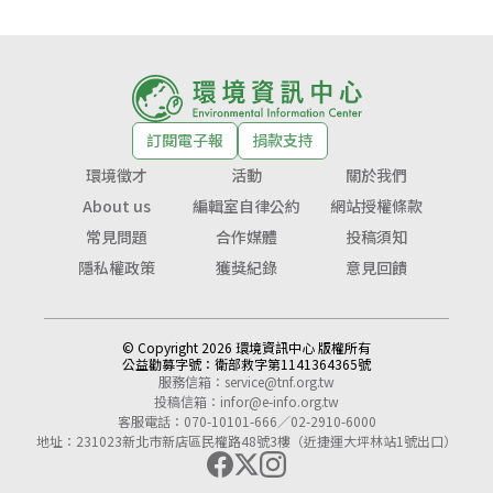
訂閱電子報
捐款支持
環境徵才
活動
關於我們
About us
編輯室自律公約
網站授權條款
常見問題
合作媒體
投稿須知
隱私權政策
獲獎紀錄
意見回饋
© Copyright 2026 環境資訊中心 版權所有
公益勸募字號：
衛部救字第1141364365號
服務信箱：
service@tnf.org.tw
投稿信箱：
infor@e-info.org.tw
客服電話：070-10101-666／02-2910-6000
地址：231023新北市新店區民權路48號3樓（近捷運大坪林站1號出口）