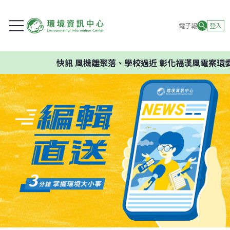
電子報
登入
快訊
風機離聚落、學校過近 彰化福漢風電案環委