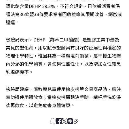
塑化劑含量DEHP 29.3%，不符合規定，已依據消費者保
護法第36條暨38條要求業者回收並命其限期改善、銷燬或
退運。
檢驗局表示，DEHP（鄰苯二甲酸酯）是塑膠工業中最為
常見的塑化劑，用以賦予塑膠具有良好的延展性與穩定的
物理化學特性，惟因其為一種環境荷爾蒙，屬干擾生物體
內分泌的化學物質，會使男性雌性化，以及增加女性罹患
乳腺癌機率。
檢驗局建議，應教導兒童使用橡皮擦等文具商品時，應注
意勿邊使用邊飲食；當橡皮擦屑黏沾手時，請把手洗乾淨
後再飲食，以避免危害身體健康。