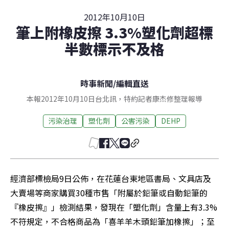
2012年10月10日
筆上附橡皮擦 3.3%塑化劑超標
半數標示不及格
時事新聞
/
編輯直送
本報2012年10月10日台北訊，特約記者康杰修整理報導
污染治理
塑化劑
公害污染
DEHP
經濟部標檢局9日公佈，在花蓮台東地區書局、文具店及
大賣場等商家購買30種市售「附屬於鉛筆或自動鉛筆的
『橡皮擦』」檢測結果，發現在「塑化劑」含量上有3.3%
不符規定，不合格商品為「喜羊羊木頭鉛筆加橡擦」；至