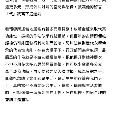
濃更多元、形成公共討論的空間與想像，就讓他的留言
「代」我寫下這結論:
看報導所述當地居名有著多元意見歐！放著金爐來取代其
功能性，這樣的作法似乎有點粗糙，但百年的古蹟即便維
護後仍可能因執行其功能而毀壞，恐無法達到世代永續傳
承的代表性功能，在這大帽子下，行政部門為省麻煩，最
簡單的作為就是不讓它繼續使用，把他提升到精神層次，
不但不用花太多心思與經費修整，也可以少寫很多公文，
甚至成為功績，再交給觀光局大肆吹捧，成為景點之一！
此舉卻忽略了文化即是生活，是活生生的存續在我們身
上，真的當他不再能配合生活、儀式、傳統與生活習慣
時，他就像是一塊黃金埋在土裡，死在那裡，如何合理的
兼續才是重點。