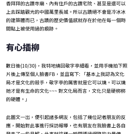
香拜拜的古蹟寺廟、內有住戶的古蹟宅院、甚至是還可以
上去踩踏觀光的中國萬里長城。所以古蹟絕不會是冷冰冰
的建築體而已，古蹟的歷史價值感就存在於他在每一個時
間點上被使用過的痕跡。
有心插柳
數日後(10/30)，我特地繞回敬字亭細看，並用手機拍下照
片後上傳至個人臉書FB，並且寫下: 「基本上我認為文化
局才是文化的殺手，敬字亭的厲害就是它可以燒。可以燒
她才是有生命的文化~~~ 對文化局而言，文化只是硬梆梆
的硬體。」
此圖文一出，便引起諸多網友，包括了幾位記者朋友的反
應，開始對此事進行採訪報導，也有朋友在我臉書上各自
發表了一些見解，此事就這樣一瞬間透過網路的力量傳