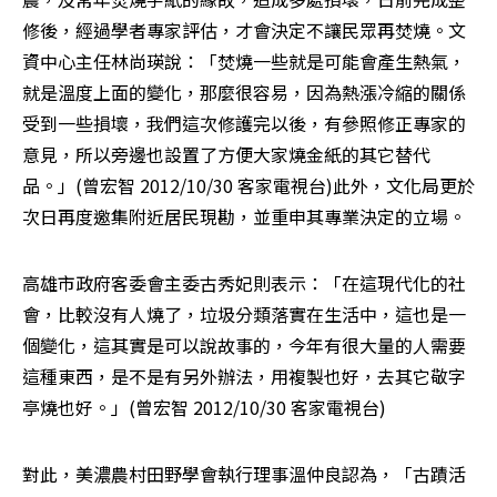
修後，經過學者專家評估，才會決定不讓民眾再焚燒。文
資中心主任林尚瑛說：「焚燒一些就是可能會產生熱氣，
就是溫度上面的變化，那麼很容易，因為熱漲冷縮的關係
受到一些損壞，我們這次修護完以後，有參照修正專家的
意見，所以旁邊也設置了方便大家燒金紙的其它替代
品。」(曾宏智 2012/10/30 客家電視台)此外，文化局更於
次日再度邀集附近居民現勘，並重申其專業決定的立場。
高雄市政府客委會主委古秀妃則表示：「在這現代化的社
會，比較沒有人燒了，垃圾分類落實在生活中，這也是一
個變化，這其實是可以說故事的，今年有很大量的人需要
這種東西，是不是有另外辦法，用複製也好，去其它敬字
亭燒也好。」(曾宏智 2012/10/30 客家電視台)
對此，美濃農村田野學會執行理事溫仲良認為，「古蹟活