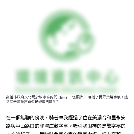
高雄市政府文化局於敬字亭的門口掛了一塊招牌， 阻擋了民眾焚燒字紙，這
到底是維護古蹟還是破壞古蹟呢?
在一個無聊的傍晚，騎著車我經過了位在美濃合和里永安
路與中山路口的瀰濃庄敬字亭。吸引我眼神的是敬字亭的