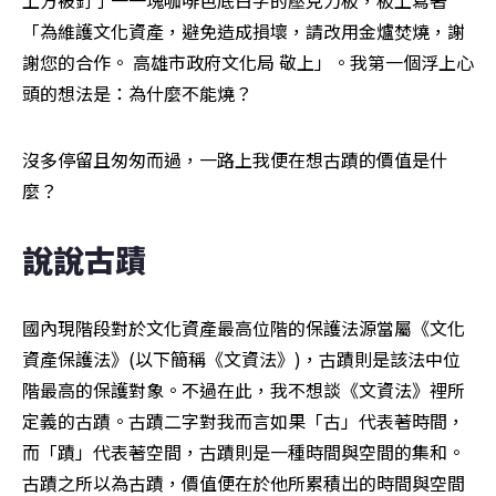
上方被釘了一一塊咖啡色底白字的壓克力板，板上寫著
「為維護文化資產，避免造成損壞，請改用金爐焚燒，謝
謝您的合作。 高雄市政府文化局 敬上」。我第一個浮上心
頭的想法是：為什麼不能燒？
沒多停留且匆匆而過，一路上我便在想古蹟的價值是什
麼？
說說古蹟
國內現階段對於文化資產最高位階的保護法源當屬《文化
資產保護法》(以下簡稱《文資法》)，古蹟則是該法中位
階最高的保護對象。不過在此，我不想談《文資法》裡所
定義的古蹟。古蹟二字對我而言如果「古」代表著時間，
而「蹟」代表著空間，古蹟則是一種時間與空間的集和。
古蹟之所以為古蹟，價值便在於他所累積出的時間與空間