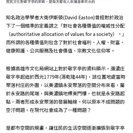
常民文化對敬字亭的崇敬，是每天都有人來燒香奉茶水的
知名政治學學者大衛伊斯頓(David Easton)曾經對於政治
下了一個精準的定義謂之「對社會各種價值的權威性分配
（authoritative allocation of values for a society）。」
而所謂的各種價值則包含了對於社會福利、人權、財富、
健康照護、公共服務及社會價值、宗教文化信仰等。
根據高雄市文化局網站上對於敬字亭的資料顯示，瀰濃庄
敬字亭起造於西元1779年(清乾隆44年)，該位置地處當時
聚落村庄的外圍，以美濃鎮永安聚落的空間分布來看，屬
於永安路的尾端，與美濃鎮地標東門樓，也就是永安路起
點，兩者形成永安聚落的發展軸線。何以原本不成問題的
空汙問題，在現代社會成為了一種問題？
是都市空間的規畫，讓住民的生活空間逐漸擴張到敬字亭