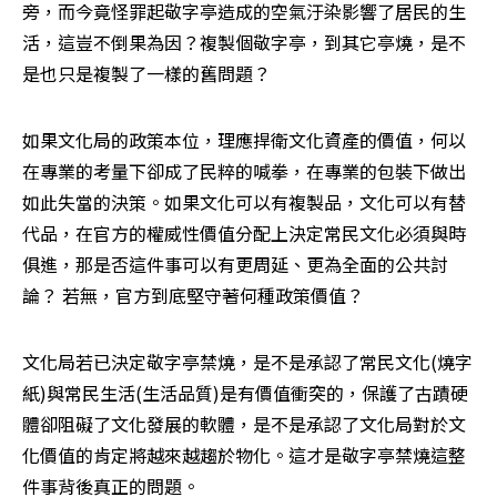
旁，而今竟怪罪起敬字亭造成的空氣汙染影響了居民的生
活，這豈不倒果為因？複製個敬字亭，到其它亭燒，是不
是也只是複製了一樣的舊問題？
如果文化局的政策本位，理應捍衛文化資產的價值，何以
在專業的考量下卻成了民粹的喊拳，在專業的包裝下做出
如此失當的決策。如果文化可以有複製品，文化可以有替
代品，在官方的權威性價值分配上決定常民文化必須與時
俱進，那是否這件事可以有更周延、更為全面的公共討
論？ 若無，官方到底堅守著何種政策價值？
文化局若已決定敬字亭禁燒，是不是承認了常民文化(燒字
紙)與常民生活(生活品質)是有價值衝突的，保護了古蹟硬
體卻阻礙了文化發展的軟體，是不是承認了文化局對於文
化價值的肯定將越來越趨於物化。這才是敬字亭禁燒這整
件事背後真正的問題。