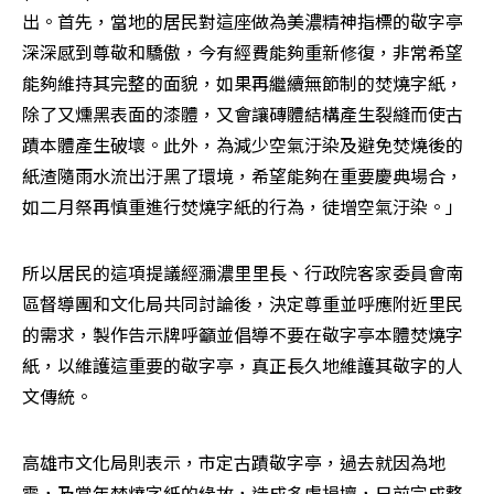
出。首先，當地的居民對這座做為美濃精神指標的敬字亭
深深感到尊敬和驕傲，今有經費能夠重新修復，非常希望
能夠維持其完整的面貌，如果再繼續無節制的焚燒字紙，
除了又燻黑表面的漆體，又會讓磚體結構產生裂縫而使古
蹟本體產生破壞。此外，為減少空氣汙染及避免焚燒後的
紙渣隨雨水流出汙黑了環境，希望能夠在重要慶典場合，
如二月祭再慎重進行焚燒字紙的行為，徒增空氣汙染。」
所以居民的這項提議經瀰濃里里長、行政院客家委員會南
區督導團和文化局共同討論後，決定尊重並呼應附近里民
的需求，製作告示牌呼籲並倡導不要在敬字亭本體焚燒字
紙，以維護這重要的敬字亭，真正長久地維護其敬字的人
文傳統。
高雄市文化局則表示，市定古蹟敬字亭，過去就因為地
震，及常年焚燒字紙的緣故，造成多處損壞，日前完成整