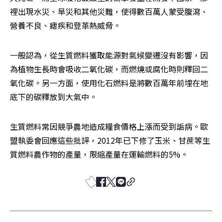
裡出現水災、旱災和其他災難，使得數百萬人蒙受腹瀉、
營養不良、瘧疾和登革熱威脅。
一般認為，從生質燃料獲取能源對氣候變遷沒有影響，因
為植物生長時會吸收二氧化碳，而燃燒或腐化時則釋回二
氧化碳。另一方面，使用化石燃料是將數百萬年前埋在地
底下的碳釋放到大氣中。
生質燃料常因競爭農地造成糧食價格上漲而受到詬病。歐
盟執委會回應這些批評，2012年已下修了玉米、甘蔗等生
質燃料農作物的產量，限縮產量在運輸燃料的5%。