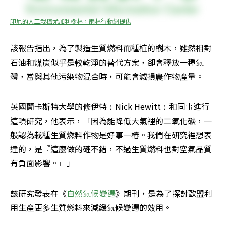
印尼的人工栽植尤加利樹林，雨林行動網提供
該報告指出，為了製造生質燃料而種植的樹木，雖然相對
石油和煤炭似乎是較乾淨的替代方案，卻會釋放一種氣
體，當與其他污染物混合時，可能會減損農作物產量。
英國蘭卡斯特大學的修伊特﹙Nick Hewitt﹚和同事進行
這項研究，他表示，「因為能降低大氣裡的二氧化碳，一
般認為栽種生質燃料作物是好事一樁。我們在研究裡想表
達的，是『這麼做的確不錯，不過生質燃料也對空氣品質
有負面影響。』」
該研究發表在《
自然氣候變遷
》期刊，是為了探討歐盟利
用生產更多生質燃料來減緩氣候變遷的效用。