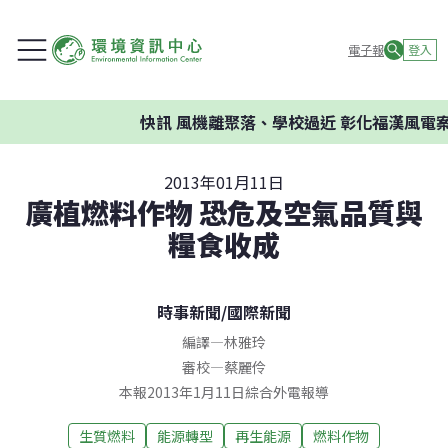
電子報
登入
快訊
風機離聚落、學校過近 彰化福漢風電案環
2013年01月11日
廣植燃料作物 恐危及空氣品質與
糧食收成
時事新聞
/
國際新聞
編譯
—
林雅玲
審校
—
蔡麗伶
本報2013年1月11日綜合外電報導
生質燃料
能源轉型
再生能源
燃料作物