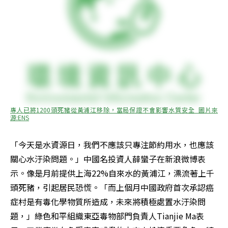
專人已將1200頭死豬從黃浦江移除，當局保證不會影響水質安全  圖片來
源:ENS
「今天是水資源日，我們不應該只專注節約用水，也應該
關心水汙染問題。」中國名投資人薛蠻子在新浪微博表
示。像是月前提供上海22%自來水的黃浦江，漂流著上千
頭死豬，引起居民恐慌。「而上個月中國政府首次承認癌
症村是有毒化學物質所造成，未來將積極處置水汙染問
題，」綠色和平組織東亞毒物部門負責人Tianjie Ma表