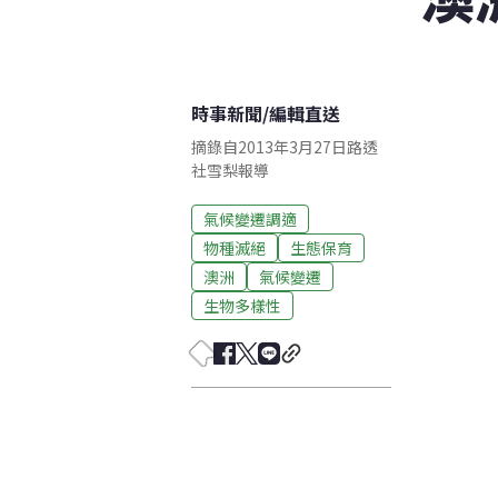
時事新聞
/
編輯直送
摘錄自2013年3月27日路透
社雪梨報導
氣候變遷調適
物種滅絕
生態保育
澳洲
氣候變遷
生物多樣性