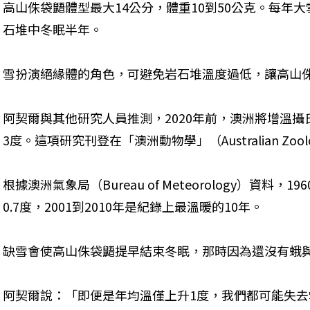
高山侏袋鼯體型最大14公分，體重10到50公克。每年
石堆中冬眠半年。
雪扮演絕緣體的角色，可避免岩石堆溫度過低，讓高山
阿契爾與其他研究人員推測，2020年前，澳洲將增溫攝氏
3度。這項研究刊登在「澳洲動物學」（Australian Zool
根據澳洲氣象局（Bureau of Meteorology）資料
0.7度，2001到2010年是紀錄上最溫暖的10年。
缺雪會使高山侏袋鼯提早結束冬眠，那時因為還沒有蛾
阿契爾說：「即便是年均溫僅上升1度，我們都可能失