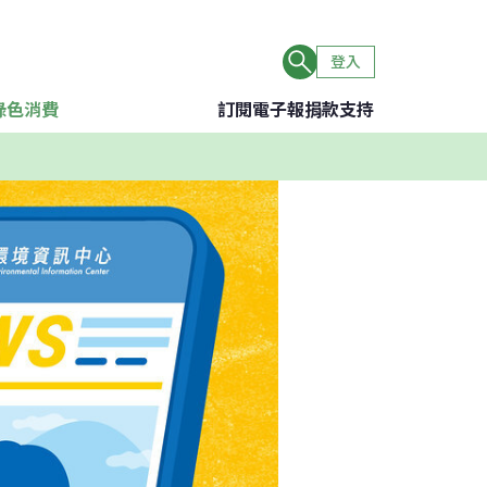
登入
綠色消費
訂閱電子報
捐款支持