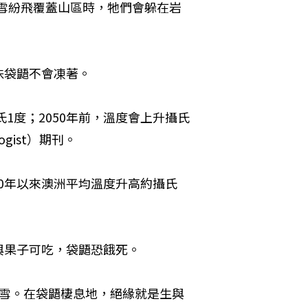
大雪紛飛覆蓋山區時，牠們會躲在岩
侏袋鼯不會凍著。
1度；2050年前，溫度會上升攝氏
ogist）期刊。
，1960年以來澳洲平均溫度升高約攝氏
與果子可吃，袋鼯恐餓死。
去雪。在袋鼯棲息地，絕緣就是生與