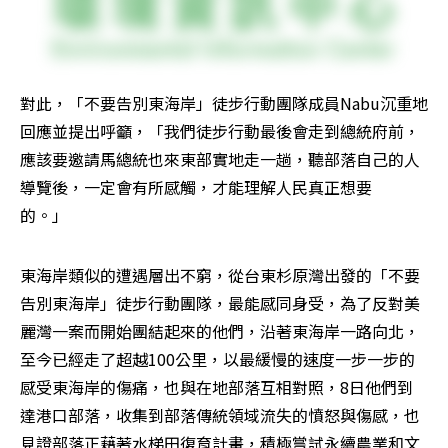
對此，「不要告別東海岸」徒步行動團隊成員Nabu沉重地
回應並提出呼籲，「我們徒步行動最後會走到總統府前，
應該要邀請馬總統也來東部實地走一趟，聽部落自己的人
導覽後，一定會有所感觸，才能理解人民真正想要
的。」　
東海岸類似的遭遇層出不窮，從台東杉原灣出發的「不要
告別東海岸」徒步行動團隊，最能感同身受，為了反對美
麗灣一案而開始團結起來的他們，沿著東海岸一路向北，
至今已經走了超越100公里，以最緩慢的速度一步一步的
感受東海岸的傷痛，也與在地部落互相對照，8日他們到
達港口部落，收集到部落傳統領域流失的憤怒與傷感，也
見證部落正藉著水梯田復育計畫，積極嘗試永續農業和文