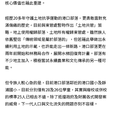
核心價值也藉此重建。
經歷20多年守護土地抗爭運動的港口部落，更勇敢面對充
滿傷痛的歷史，目前與東管處暫時作出「土地共管」策
略，地上使用權歸部落、土地所有權歸東管處。雖然族人
依舊堅信「傳統領域是屬於部落的」，但若藉此舉做出永
續利用土地的示範，也許能走出一條新路。港口部落更在
兩年前開始和林務局合作，展開水梯田復育計畫。部落有
不少地主加入，積極嘗試永續農業和文化傳承的另一種可
能。
但令族人較心急的是，目前港口部落鄰近的港口國小及靜
浦國小，目前分別僅有28及26位學童，其實與廢校或併校
的標準25人已相去不遠。除了抵擋政府及財團各式開發案
的威脅，下一代人口與文化流失的問題亦刻不容緩。