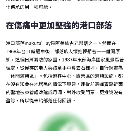
化傳承的另一種可能。
在傷痛中更加堅強的港口部落
港口部落makuta’ay是阿美族古老部落之一。然而在
1968年台11線通車後，部落族人懷抱夢想著一一離開原
鄉，這個日漸凋敝的家園，1987年東部海岸國家風景區管
理處，從僅存的老人與孩童手中奪去石梯坪，自行規畫為
「休閒遊憩區」。包括遊客中心、露營區的遊憩設施，都
在沒有知會在地居民的情況下興建。連從前寡婦齊聚祈雨
的聖地被東管處改建成月洞，對外收受門票，更推說沒有
盈餘，所以從未給部落任何回饋。