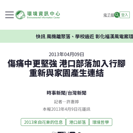
電子報
登入
快訊
風機離聚落、學校過近 彰化福漢風電案環委建
2013年04月09日
傷痛中更堅強 港口部落加入行腳
重新與家園產生連結
時事新聞
/
台灣新聞
記者
—
許惠婷
本報2013年4月9日花蓮訊
2013來自花東的信息
港口部落
環境哲學