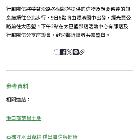
行腳隊伍將帶著沿路各個部落提供的信物及想要傳達的訊
息繼續往台北步行，9日6點將由豐濱國中出發，經光豐公
路前往太巴塱。下午2點在太巴塱部落活動中心有部落及
行腳隊伍分享座談會，歡迎鄰近讀者共襄盛舉。
參考資料
相關連結：
港口部落黑土地
石梯坪水田復耕 種出自信與健康