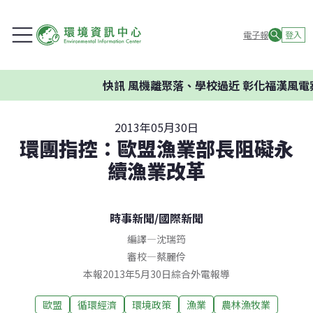
電子報
登入
快訊
風機離聚落、學校過近 彰化福漢風電案
2013年05月30日
環團指控：歐盟漁業部長阻礙永
續漁業改革
時事新聞
/
國際新聞
編譯
—
沈瑞筠
審校
—
蔡麗伶
本報2013年5月30日綜合外電報導
歐盟
循環經濟
環境政策
漁業
農林漁牧業