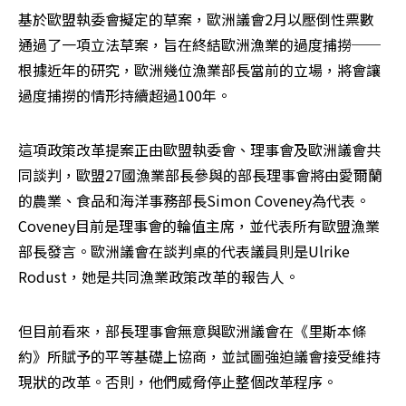
基於歐盟執委會擬定的草案，歐洲議會2月以壓倒性票數
通過了一項立法草案，旨在終結歐洲漁業的過度捕撈──
根據近年的研究，歐洲幾位漁業部長當前的立場，將會讓
過度捕撈的情形持續超過100年。
這項政策改革提案正由歐盟執委會、理事會及歐洲議會共
同談判，歐盟27國漁業部長參與的部長理事會將由愛爾蘭
的農業、食品和海洋事務部長Simon Coveney為代表。
Coveney目前是理事會的輪值主席，並代表所有歐盟漁業
部長發言。歐洲議會在談判桌的代表議員則是Ulrike 
Rodust，她是共同漁業政策改革的報告人。
但目前看來，部長理事會無意與歐洲議會在《里斯本條
約》所賦予的平等基礎上協商，並試圖強迫議會接受維持
現狀的改革。否則，他們威脅停止整個改革程序。