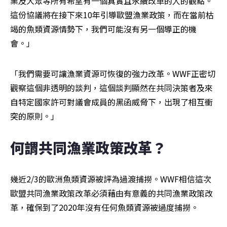
業及大眾等所有希望有一個真實且永續改革的人的觀點。
這份協議將在接下來10年引導歐盟漁業政策，而在當前枯
竭的魚類資源情勢下，我們可能沒有另一個導正的機
會。」
「我們需要可讓漁業資源可恢復的強力改革。WWF正密切
觀察這個非透明的談判，這個談判顯然在共同決策者及來
自特定國家許可對議會成員的黑函威脅下，出現了相互衝
突的原則。」
何謂共同漁業政策改革？
幾近2/3的歐洲魚類資源被評為過渡捕撈。WWF相信這次
歐盟共同漁業政策改革必須藉由有意義的共同漁業政策改
革，確保到了2020年沒有任何魚類資源被過度捕撈。