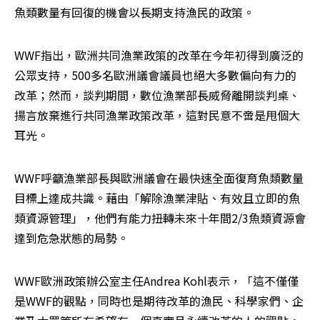
魚類數量有回復的機會以長期支持漁民的政策。
WWF指出，歐洲共同漁業政策的改革在今年初得到廣泛的
公眾支持，500多名歐洲議會議員也絕大多數偏向有力的
改革；然而，談判期間，數位漁業部長威脅離開談判桌、
揚言放棄進行共同漁業政策改革，這對民意不啻是甩個大
耳光。
WWF呼籲漁業部長與歐洲議會在最快速全面復育魚類數量
目標上達成共識。藉由「解除漁業津貼、有效且立即的魚
類資源管理」，他們有能力扭轉未來十年間2/3魚類資源會
達到危急狀態的局勢。
WWF歐洲政策辦公室主任Andrea Kohl表示，「這不僅僅
是WWF的觀點，同時也是期待改革的漁民、科學家們、企