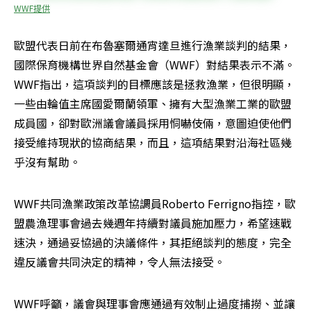
WWF提供
歐盟代表日前在布魯塞爾通宵達旦進行漁業談判的結果，
國際保育機構世界自然基金會（WWF）對結果表示不滿。
WWF指出，這項談判的目標應該是拯救漁業，但很明顯，
一些由輪值主席國愛爾蘭領軍、擁有大型漁業工業的歐盟
成員國，卻對歐洲議會議員採用恫嚇伎倆，意圖迫使他們
接受維持現狀的協商結果，而且，這項結果對沿海社區幾
乎沒有幫助。
WWF共同漁業政策改革協調員Roberto Ferrigno指控，歐
盟農漁理事會過去幾週年持續對議員施加壓力，希望速戰
速決，通過妥協過的決議條件，其拒絕談判的態度，完全
違反議會共同決定的精神，令人無法接受。
WWF呼籲，議會與理事會應通過有效制止過度捕撈、並讓