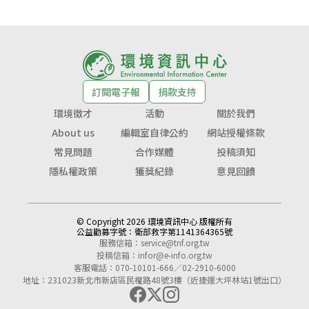
訂閱電子報
捐款支持
環境徵才
活動
關於我們
About us
編輯室自律公約
網站授權條款
常見問題
合作媒體
投稿須知
隱私權政策
獲獎紀錄
意見回饋
© Copyright 2026 環境資訊中心 版權所有
公益勸募字號：
衛部救字第1141364365號
服務信箱：
service@tnf.org.tw
投稿信箱：
infor@e-info.org.tw
客服電話：070-10101-666／02-2910-6000
地址：231023新北市新店區民權路48號3樓（近捷運大坪林站1號出口）