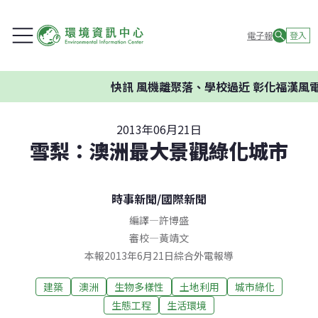
電子報
登入
快訊
風機離聚落、學校過近 彰化福漢風電
2013年06月21日
雪梨：澳洲最大景觀綠化城市
時事新聞
/
國際新聞
編譯
—
許博盛
審校
—
黃靖文
本報2013年6月21日綜合外電報導
建築
澳洲
生物多樣性
土地利用
城市綠化
生態工程
生活環境