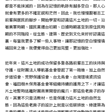
都是不能抹滅的，因為在記憶的軌跡有越多空白，那人心
就會有更多的不確定感和茫然，因此，我也慢慢跟著志工
前輩與居民的腳步，開始學習和認識這片土地的一切，沿
著美軍時期、國民黨遷台初期、日據時期甚至到原住民時
期的不同階段，從生態、建築、歷史到文化來好好認識這
裏，每當我更多了解一些人事物，讓那記憶的空白慢慢填
補回來之後，我便覺得自己更加完整，更加強壯。
近年來，這片土地的成功保留多靠各路前輩志工的扶持與
守護，從財團法人導航基金會發起了第一砲後，加上自然
步道協會、荒野保護協會、台北鳥會、台灣環境資訊協
會、福田樹木保育基金會等組織持續的護育之下，才讓這
片土地暫時逃離財團商業開發的魔爪，那這些老房子的存
在，其實不只是活教材，也是保護力這片土地的自然生
態，因為這些老房子的設計上就是以低碳排放、綠建築為
主要的概念，這也才能夠成台灣藍鵲或其他動物生態廊道