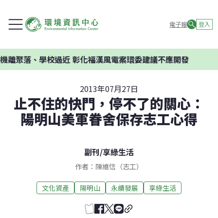
電子報
登入
離聚落、學校過近 彰化福漢風電案環委建議不應開發
2013年07月27日
止不住的快門，停不了的關心：
陽明山美軍眷舍保存志工心得
副刊
/
享綠生活
作者：陳維信（志工）
文化資產
陽明山
永續發展
享綠生活