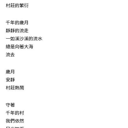
村莊的繁衍
千年的歲月

靜靜的流走

一如溪沙溪的流水

總是向著大海

流去
歲月

安靜

村莊熱鬧
守著

千年的村

我們依然
