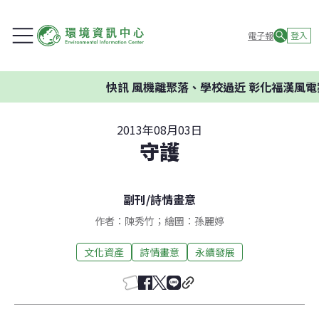
電子報
登入
快訊
風機離聚落、學校過近 彰化福漢風電
2013年08月03日
守護
副刊
/
詩情畫意
作者：陳秀竹；繪圖：孫麗婷
文化資產
詩情畫意
永續發展