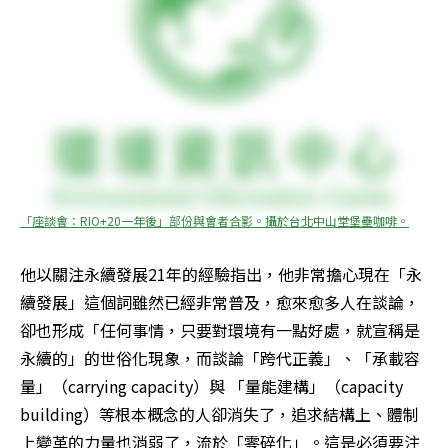
「座談會：RIO+20一年後」部份與會者合影。攝於台北中山堂堡壘咖啡。
他以關注永續發展21年的經驗指出，他非常擔心現在「永
續發展」這個詞雖然已經非常普及，愈來愈多人在談論，
卻也形成「任何事情，只要對環境有一點好處，就宣稱是
永續的」的世俗化現象，而談論「跨代正義」、「承載容
量」（carrying capacity）與 「量能建構」（capacity 
building）等根本概念的人卻消失了，追求結構上、體制
上變革的力量也消弱了，流於「零碎化」。這是必須要注