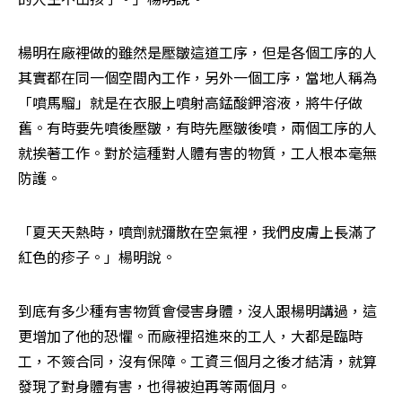
楊明在廠裡做的雖然是壓皺這道工序，但是各個工序的人
其實都在同一個空間內工作，另外一個工序，當地人稱為
「噴馬騮」就是在衣服上噴射高錳酸鉀溶液，將牛仔做
舊。有時要先噴後壓皺，有時先壓皺後噴，兩個工序的人
就挨著工作。對於這種對人體有害的物質，工人根本毫無
防護。
「夏天天熱時，噴劑就彌散在空氣裡，我們皮膚上長滿了
紅色的疹子。」楊明說。
到底有多少種有害物質會侵害身體，沒人跟楊明講過，這
更增加了他的恐懼。而廠裡招進來的工人，大都是臨時
工，不簽合同，沒有保障。工資三個月之後才結清，就算
發現了對身體有害，也得被迫再等兩個月。