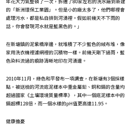
年花大力氣整頓了一次，拆遷了80家左右的洗水廠到新建
的「新洲環保工業園」。但是小的廠太多了，他們哪裡會
處理污水，都是私自排到河湧裡。假如前幾天不下雨的
話，你會發現河水就是藍黑色的。」
在新塘鎮的泥紫橋岸邊，就堆積了不少藍色的絨布堆，像
家用洗衣機裡濾網裡的沉積物一樣。前幾天剛下過雨，藍
色染料流過的痕跡清晰地印在河湧邊。
2010年11月，綠色和平發布一項調查，在新塘有3個採樣
點，被送檢的河流底泥樣本中重金屬鉛、銅和鎘的含量均
超過國家《土壤環境質量標準》，其中一個底泥樣本中的
鎘超標128倍，而一個水樣的pH值更高達11.95。
健康擔憂