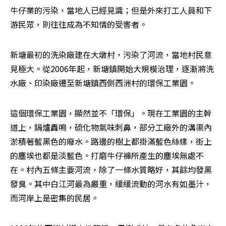
牛仔業的污染，當地人已經見識；但是外來打工人員和下
游民眾，則往往成為不知情的受害者。
新塘最初的洗染廠建在大墩村，污染了河流，當地村民意
見極大。從2006年起，新塘鎮開始大規模治理，逐漸將洗
水廠、印染廠遷至新塘鎮西側西洲村的環保工業園。
這個環保工業園，顯然並不「環保」。現在工業園的主幹
道上，鍋爐轟鳴，硫化物氣味刺鼻，部分工廠外的溝渠內
淤積著藍黑色的廢水。路邊的樹上都掛滿藍色絲絛，街上
的塵埃也都是淡藍色。打磨牛仔褲所產生的塵埃無處不
在。村內五條主要河流，除了一條水質略好，其餘均發黑
發臭。其中白江河最為嚴重，緩緩流動的河水有如墨汁，
而河岸上是密集的民居。