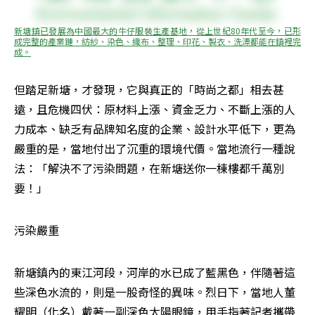
新塘鎮已發展為中國最大的牛仔服裝生產基地，從上世紀80年代至今，已形
成完整的產業鏈，紡紗、染色、織布、整理、印花、製衣、洗漂都能在鎮裡完
成。
但踏足新塘，才發現，它與真正的「時尚之都」相去甚
遠，且危機四伏：原材料上漲、資金乏力、不斷上漲的人
力成本、缺乏有品牌知名度的企業、設計水平低下，更為
嚴重的是，當地付出了沉重的環境代價。當地流行一種說
法：「解決不了污染問題，在新塘送你一棟樓都千萬別
要！」
污染嚴重
新塘鎮內的東江河段，河岸的水已成了藍黑色，伴隨著這
些深色水流的，則是一股奇怪的異味。烈日下，當地人董
耀明（化名）戴著一副深色太陽眼鏡，用手指著記者攜帶