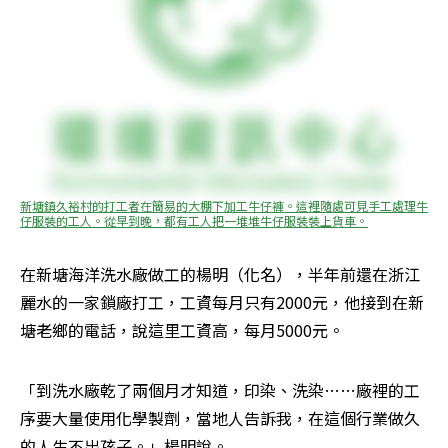
新塘鎮久裕村的打工者在簡易的大棚下加工牛仔褲。這裡隨處可見手工處理牛
仔服裝的工人。從早到晚，都有工人把一堆堆牛仔服裝裝上貨車。
在新塘海洋洗水廠做工的楊明（化名），半年前還在浙江
麗水的一家鎖廠打工，工資每月只有2000元，他接到在新
塘老鄉的電話，說這里工資高，每月5000元。
「到洗水廠乾了兩個月才知道，印染、洗染……廠裡的工
序要大量使用化學製劑，當地人告訴我，在這個行業做久
的人生不出孩子。」楊明說。