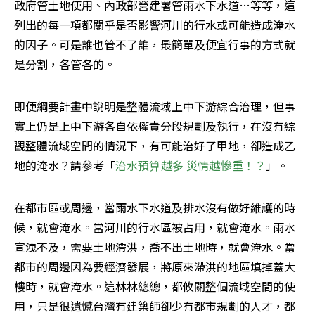
政府管土地使用、內政部營建署管雨水下水道…等等，這
列出的每一項都關乎是否影響河川的行水或可能造成淹水
的因子。可是誰也管不了誰，最簡單及便宜行事的方式就
是分割，各管各的。
即便綱要計畫中說明是整體流域上中下游綜合治理，但事
實上仍是上中下游各自依權責分段規劃及執行，在沒有綜
觀整體流域空間的情況下，有可能治好了甲地，卻造成乙
地的淹水？請參考「
治水預算越多 災情越慘重！？
」。
在都市區或周邊，當雨水下水道及排水沒有做好維護的時
候，就會淹水。當河川的行水區被占用，就會淹水。雨水
宣洩不及，需要土地滯洪，喬不出土地時，就會淹水。當
都市的周邊因為要經濟發展，將原來滯洪的地區填掉蓋大
樓時，就會淹水。這林林總總，都攸關整個流域空間的使
用，只是很遺憾台灣有建築師卻少有都市規劃的人才，都