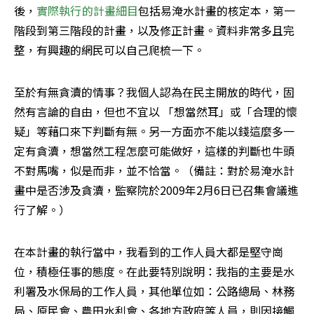
後，
實際執行的計畫細目
包括易淹水計畫的核定本，第一
階段到第三階段的計畫，以及修正計畫。資料非常多且完
整，有興趣的網民可以自己爬梳一下。
至於有無貪瀆的情事？我個人認為在民主開放的時代，固
然有言論的自由，但也不宜以 「想當然耳」或「合理的懷
疑」等藉口來下判斷有無。另一方面亦不能以錢這麼多一
定有貪瀆，想當然工程怎麼可能做好，這樣的判斷也牛頭
不對馬嘴，似是而非，並不恰當。（備註：對於易淹水計
畫中是否涉及貪瀆，監察院於2009年2月6日已召集會議進
行了解。）
在本計畫的執行當中，我看到的工作人員大都是堅守崗
位，積極任事的態度。在此要特別說明：我指的主要是水
利署及水保局的工作人員，其他單位如：公路總局、林務
局、原民會、農田水利會、各地方政府等人員，則因接觸