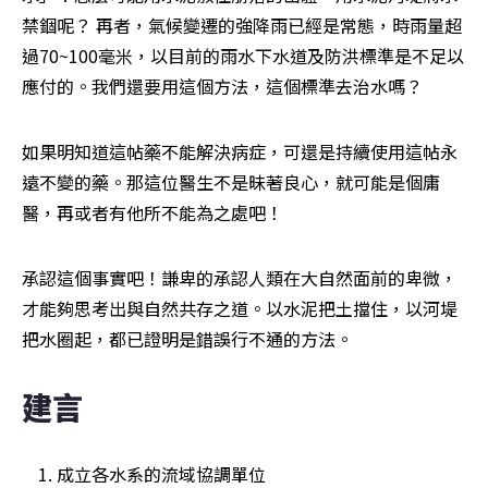
禁錮呢？ 再者，氣候變遷的強降雨已經是常態，時雨量超
過70~100毫米，以目前的雨水下水道及防洪標準是不足以
應付的。我們還要用這個方法，這個標準去治水嗎？
如果明知道這帖藥不能解決病症，可還是持續使用這帖永
遠不變的藥。那這位醫生不是昧著良心，就可能是個庸
醫，再或者有他所不能為之處吧！
承認這個事實吧！謙卑的承認人類在大自然面前的卑微，
才能夠思考出與自然共存之道。以水泥把土擋住，以河堤
把水圈起，都已證明是錯誤行不通的方法。
建言
成立各水系的流域協調單位