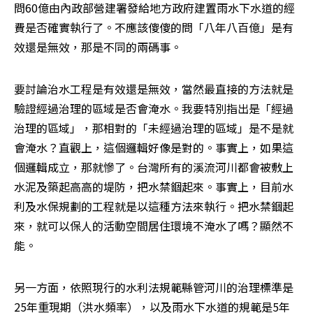
問60億由內政部營建署發給地方政府建置雨水下水道的經
費是否確實執行了。不應該傻傻的問「八年八百億」是有
效還是無效，那是不同的兩碼事。
要討論治水工程是有效還是無效，當然最直接的方法就是
驗證經過治理的區域是否會淹水。我要特別指出是「經過
治理的區域」，那相對的「未經過治理的區域」是不是就
會淹水？直觀上，這個邏輯好像是對的。事實上，如果這
個邏輯成立，那就慘了。台灣所有的溪流河川都會被敷上
水泥及築起高高的堤防，把水禁錮起來。事實上，目前水
利及水保規劃的工程就是以這種方法來執行。把水禁錮起
來，就可以保人的活動空間居住環境不淹水了嗎？顯然不
能。
另一方面，依照現行的水利法規範縣管河川的治理標準是
25年重現期（洪水頻率），以及雨水下水道的規範是5年