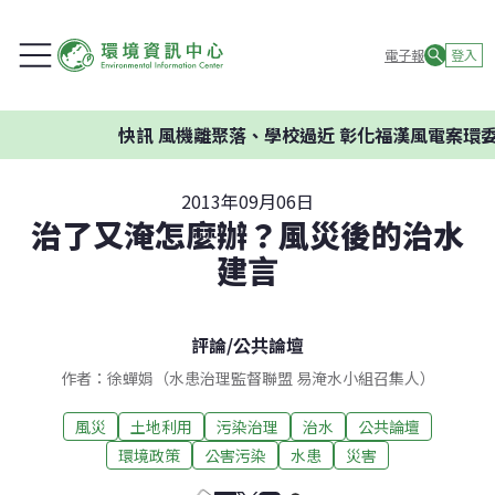
電子報
登入
快訊
風機離聚落、學校過近 彰化福漢風電案環委建議
2013年09月06日
治了又淹怎麼辦？風災後的治水
建言
評論
/
公共論壇
作者：徐蟬娟（水患治理監督聯盟 易淹水小組召集人）
風災
土地利用
污染治理
治水
公共論壇
環境政策
公害污染
水患
災害