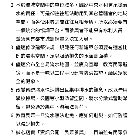
基於流域空間中的單位眾多，雖然中央水利署承擔治
水的責任，可是卻往往無法動用到其它管轄者的地域
空間，而各使用者之間往往互相矛盾，所以必須要有
一個統合的協調平台。而參與者不能只有水利人員，
並須含有都市城鄉規畫之決策人員。
儘速修改建築法規，規範任何新建築必須要有適當比
例的滯洪空間，足以吸納損失的水涵養面積。
儘速公布全台易淹水地圖，並廣為宣導，教育民眾避
災，而不是一味以工程手段建置防洪設施，給民眾安
全的假象。
改變傳統將水快速排出且集中排水的觀念，改以借用
學校操場、公園等小型滯留空間，將水分散式暫時滯
留，避免過於集中下游無法負荷。
教育民眾一旦淹水無法避免，應如何避災，如何防護
以減少損失。
誠心落實「資訊公開，民眾參與」，目前雖有民眾參