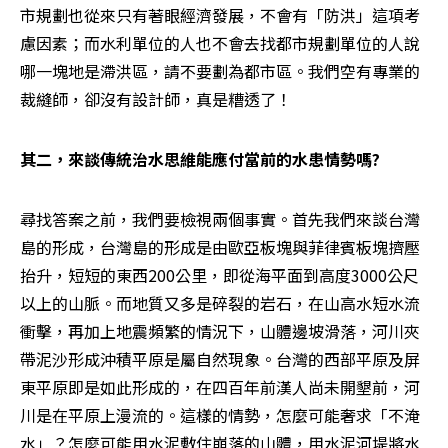
市規劃也從來只有著眼經濟發展，不會有「防洪」這項考
慮因素；而水利單位的人也不會去找都市規劃單位的人說
哪一塊地是滯洪區，請不要劃為都市區。我們空有專業的
裁縫師，卻沒有設計師，真是糟透了！
其二，來談傳統治水思維能應付當前的水患情勢嗎?
尋找答案之前，我們要檢視兩個事實。首先我們來談台灣
島的形成，台灣島的形成是由歐亞板塊與菲律賓板塊擠壓
抬升，短短的東西200公里，即從海平面到高度3000公尺
以上的山脈。而地質又多是碎裂的岩石，在山高水短水流
衝擊，再加上地震頻繁的情況下，山體邊坡滑落，河川夾
帶泥沙形成沖積平原是屬自然現象。台灣的西部平原及屏
東平原即是如此形成的，在四百年前漢人尚未開墾前，河
川是在平原上漫流的。這樣的情勢，怎麼可能奢求「不淹
水」？怎麼可能用水泥敷住崩落的山體，用水泥河堤將水