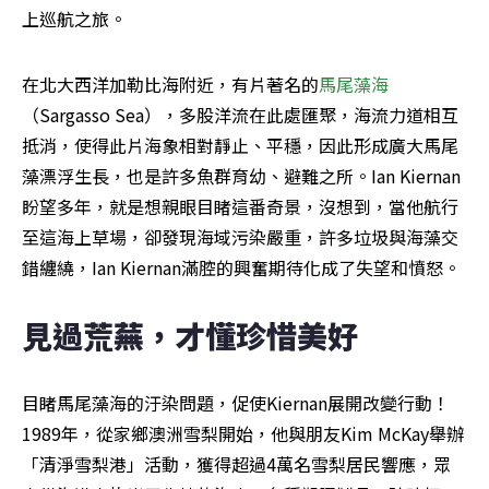
上巡航之旅。
在北大西洋加勒比海附近，有片著名的
馬尾藻海
（Sargasso Sea），多股洋流在此處匯聚，海流力道相互
抵消，使得此片海象相對靜止、平穩，因此形成廣大馬尾
藻漂浮生長，也是許多魚群育幼、避難之所。Ian Kiernan
盼望多年，就是想親眼目睹這番奇景，沒想到，當他航行
至這海上草場，卻發現海域污染嚴重，許多垃圾與海藻交
錯纏繞，Ian Kiernan滿腔的興奮期待化成了失望和憤怒。
見過荒蕪，才懂珍惜美好
目睹馬尾藻海的汙染問題，促使Kiernan展開改變行動！
1989年，從家鄉澳洲雪梨開始，他與朋友Kim McKay舉辦
「清淨雪梨港」活動，獲得超過4萬名雪梨居民響應，眾