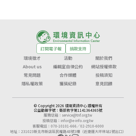
訂閱電子報
捐款支持
環境徵才
活動
關於我們
About us
編輯室自律公約
網站授權條款
常見問題
合作媒體
投稿須知
隱私權政策
獲獎紀錄
意見回饋
© Copyright 2026 環境資訊中心 版權所有
公益勸募字號：
衛部救字第1141364365號
服務信箱：
service@tnf.org.tw
投稿信箱：
infor@e-info.org.tw
客服電話：070-10101-666／02-2910-6000
地址：231023新北市新店區民權路48號3樓（近捷運大坪林站1號出口）