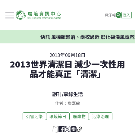
電子報
登入
快訊
風機離聚落、學校過近 彰化福漢風電案環
2013年09月18日
2013世界清潔日 減少一次性用
品才能真正「清潔」
副刊
/
享綠生活
作者：詹嘉紋
公害污染
環境節日
廢棄物
污染治理