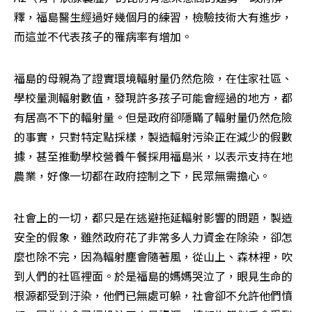
釋，福島醫生經過好幾個月的練習，檢驗技術大有進步，
而這並不代表孩子的罹病率有增加。
福島的母親為了證實環境輻射量仍然危險，在住家社區、
學校量測輻射數值，發現許多孩子可能會經過的地方，都
有居高不下的輻射量。但是政府卻隱瞞了輻射量仍然危險
的事實，只對特定點採樣，製造輻射污染正在減少的假數
據，甚至推動學校營養午餐採用福島米，以表示支持在地
農業，好像一切都在政府控制之下，民眾無需擔心。
社會上的一切，都只是在逃避拖延輻射影響的問題，製造
安全的假象，雖然政府花了非常多人力資金在除染，卻怎
麼也除不完，因為輻射塵會隨著風，從山上、森林裡，吹
到人們的社區裡面。於是福島的媽媽哭泣了，眼見生命的
根源都受到汙染，他們已無處可躲，社會卻不允許他們憤