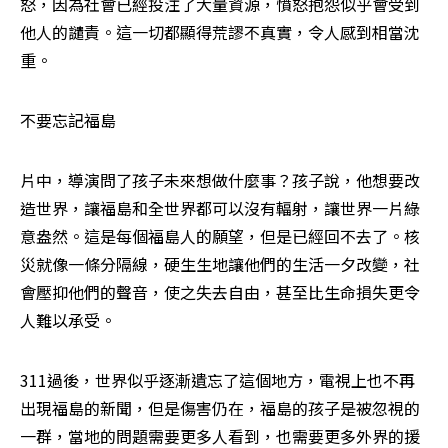
怒，因為社會已經投注了大量資源，憤怒抱怨似乎會受到
他人的譴責。這一切都顯得荒謬不真實，令人感到相當沈
重。
不要忘記福島
片中，導演問了孩子未來想做什麼事？孩子說，他想要改
造世界，讓福島和全世界都可以沒有輻射，讓世界一片綠
意盎然。這是每個福島人的願望，但是已經回不去了。核
災就像一條分隔線，硬生生地讓他們的生活一夕改變，社
會壓抑他們的聲音，使之失去自由，甚至比生命損失更令
人難以承受。
311過後，世界似乎逐漸遺忘了這個地方，電視上也不再
出現福島的新聞，但是傷害仍在，福島的孩子是被忽視的
一群，當地的問題需要更多人看到，也需要更多外界的援