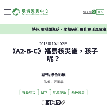
電子報
登入
快訊
風機離聚落、學校過近 彰化福漢風電案環委
2013年10月02日
《A2-B-C》福島核災後，孩子
呢？
副刊
/
綠色影展
作者：張景雲
福島核災
日本
能源轉型
綠色影展