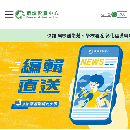
電子報
登入
快訊
風機離聚落、學校過近 彰化福漢風電