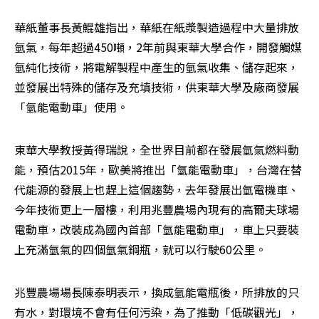
華紙董事長黃鯤雄指出，華紙在紙漿製造過程中大量排放
氫氣，每年超過450噸，2年前與東華大學合作，開發觸媒
氫純化技術，將電解製程中產生的氫氣收集、儲存起來，
並發展出特殊的儲存及充填技術，供東華大學及廠商發展
「氫能電動車」使用。
東華大學教授黃得瑞說，全世界目前都在發展氫氣燃料動
能，預估2015年，歐美將推出「氫能電動車」，台灣在替
代能源的發展上也趕上這個趨勢，去年發展出氫電機車、
今年技術更上一層樓，利用兆豐農場內現有的高爾夫球場
電動車，改裝成為國內首部「氫能電動車」，車上只要裝
上充滿氫氣的四個氫氣鋼瓶，就可以行駛60公里。
兆豐農場場長陳泰明表示，換成氫能電瓶後，所排放的只
有水，對環境不會有任何污染，為了推動「低碳觀光」，