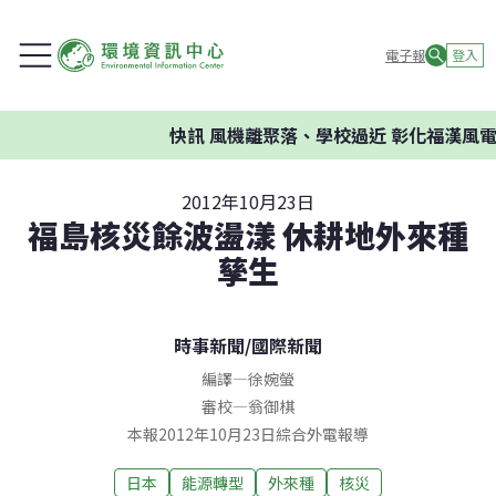
電子報
登入
快訊
風機離聚落、學校過近 彰化福漢風電
2012年10月23日
福島核災餘波盪漾 休耕地外來種
孳生
時事新聞
/
國際新聞
編譯
—
徐婉螢
審校
—
翁御棋
本報2012年10月23日綜合外電報導
日本
能源轉型
外來種
核災