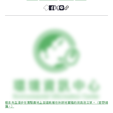
根本先生漫步在實驗農地上並遠眺著在休耕地繁殖的背高泡立草。（菅野靖
攝。）