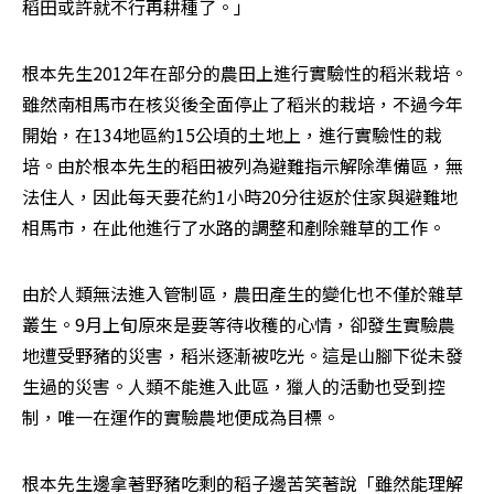
稻田或許就不行再耕種了。」 
根本先生2012年在部分的農田上進行實驗性的稻米栽培。
雖然南相馬市在核災後全面停止了稻米的栽培，不過今年
開始，在134地區約15公頃的土地上，進行實驗性的栽
培。由於根本先生的稻田被列為避難指示解除準備區，無
法住人，因此每天要花約1小時20分往返於住家與避難地
相馬市，在此他進行了水路的調整和剷除雜草的工作。   
由於人類無法進入管制區，農田產生的變化也不僅於雜草
叢生。9月上旬原來是要等待收穫的心情，卻發生實驗農
地遭受野豬的災害，稻米逐漸被吃光。這是山腳下從未發
生過的災害。人類不能進入此區，獵人的活動也受到控
制，唯一在運作的實驗農地便成為目標。
根本先生邊拿著野豬吃剩的稻子邊苦笑著說「雖然能理解