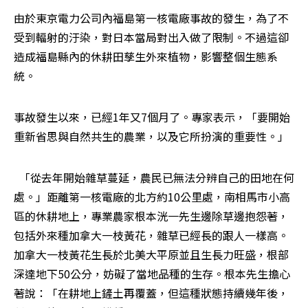
由於東京電力公司內福島第一核電廠事故的發生，為了不
受到輻射的汙染，對日本當局對出入做了限制。不過這卻
造成福島縣內的休耕田孳生外來植物，影響整個生態系
統。
事故發生以來，已經1年又7個月了。專家表示，「要開始
重新省思與自然共生的農業，以及它所扮演的重要性。」
  「從去年開始雜草蔓延，農民已無法分辨自己的田地在何
處。」距離第一核電廠的北方約10公里處，南相馬市小高
區的休耕地上，專業農家根本洸一先生邊除草邊抱怨著，
包括外來種加拿大一枝黃花，雜草已經長的跟人一樣高。
加拿大一枝黃花生長於北美大平原並且生長力旺盛，根部
深達地下50公分，妨礙了當地品種的生存。根本先生擔心
著說：「在耕地上鏟土再覆蓋，但這種狀態持續幾年後，