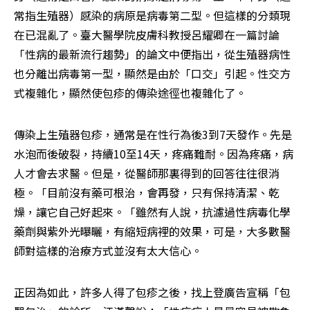
常指生殖器）感染的病原是病毒第二型。但這樣的分類現
在已混亂了。臺大醫學院皮膚科教授呂耀卿在一篇討論
「性病的最新流行趨勢」的論文中便指出，從生殖器病性
也分離出病毒第一型，顯然是由於「口交」引起。性交方
式複雜化，顯然使包疹的傳染途徑也複雜化了。
傳染上生殖器包疹，通常是在性行為後3到7天發作。先是
水泡而後破裂，持續10至14天，疼痛難耐。因為疼痛，病
人才會去求醫。但是，從醫師那裏得到的回答往往很消
極。「目前沒有藥可根治，會再發，只有保持清潔、乾
燥，讓它自己好起來。「雖然有人說，抗濾過性病毒化學
藥劑與紫外光曝曬，有縮短病裡的效果，可是，大多數醫
師對這樣的治療方式並沒有太大信心。
正因為如此，許多人得了包疹之後，找上登廣告宣稱「包