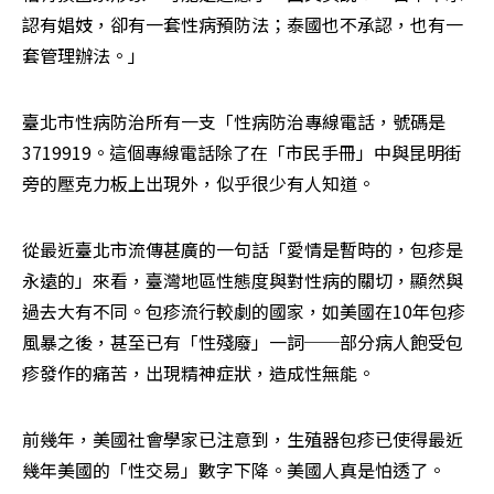
認有娼妓，卻有一套性病預防法；泰國也不承認，也有一
套管理辦法。」
臺北市性病防治所有一支「性病防治專線電話，號碼是
3719919。這個專線電話除了在「市民手冊」中與昆明街
旁的壓克力板上出現外，似乎很少有人知道。
從最近臺北市流傳甚廣的一句話「愛情是暫時的，包疹是
永遠的」來看，臺灣地區性態度與對性病的關切，顯然與
過去大有不同。包疹流行較劇的國家，如美國在10年包疹
風暴之後，甚至已有「性殘廢」一詞──部分病人飽受包
疹發作的痛苦，出現精神症狀，造成性無能。
前幾年，美國社會學家已注意到，生殖器包疹已使得最近
幾年美國的「性交易」數字下降。美國人真是怕透了。