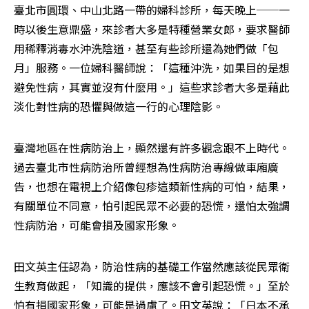
臺北市圓環、中山北路一帶的婦科診所，每天晚上──一
時以後生意鼎盛，來診者大多是特種營業女郎，要求醫師
用稀釋消毒水沖洗陰道，甚至有些診所還為她們做「包
月」服務。一位婦科醫師說：「這種沖洗，如果目的是想
避免性病，其實並沒有什麼用。」這些求診者大多是藉此
淡化對性病的恐懼與做這一行的心理陰影。
臺灣地區在性病防治上，顯然還有許多觀念跟不上時代。
過去臺北市性病防治所曾經想為性病防治專線做車廂廣
告，也想在電視上介紹像包疹這類新性病的可怕，結果，
有關單位不同意，怕引起民眾不必要的恐慌，還怕太強調
性病防治，可能會損及國家形象。
田文英主任認為，防治性病的基礎工作當然應該從民眾衛
生教育做起，「知識的提供，應該不會引起恐慌。」至於
怕有損國家形象，可能是過慮了。田文英說：「日本不承