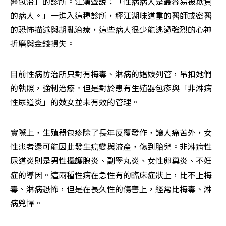
醫包治」的診所。江漢聲說：「性病病人是最容易被欺負
的病人。」一進入這種診所，經江湖味道重的醫師或密醫
的恐怖描述與胡亂治療，這些病人很少能逃過強烈的心神
折磨與金錢損失。
目前性病防治所只對有梅毒、淋病的娼妓列管，吊扣她們
的執照，強制治療。但是對於患有生殖器包疹與「非淋病
性尿道炎」的妓女並未有效的管理。
實際上，生殖器包疹除了長年反覆發作，讓人痛苦外，女
性患者還可能因此發生癌變與流產，傷到胎兒。非淋病性
尿道炎則是男性攝護腺炎、副睪丸炎、女性卵巢炎、不妊
症的導因。這兩種性病在急性有的臨床症狀上，比不上梅
毒、淋病恐怖，但是在長久性的傷害上，經常比梅毒、淋
病兇悍。