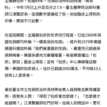
生殖器包疹，民國69年，性病防治所的記錄是「無資
料」，今年7月已上升至百分之7.9。臺北醫學院泌尿科醫
師江漢聲認為，這個數字還偏低了些，他從臨床上得到的
印象，應該不只此數。
在這段期間，生殖器包疹的世界流行程度，已從1969年英
國性病期刊所稱「一種常見的性病」，提升到1979年美國
婦產科雜誌所稱「我們最重要的性病」，嚴重性已超過淋
病與梅毒。美國多處地方廣播電臺，每星期還播出「包
疹」節目；舊金山灣區；並有「包疹」中心專線電話服
務。美國的包疹病人，估計已超過2000萬名，平均每10人
就有1人是患者。
最近臺北市立性病防治所為特殊從業人員辦衛生教育講習
時，經常有人問：「得到了包疹會怎麼樣？」「怎麼樣才
能避開？」江漢聲醫師在門診時，從病人的問話中，更可