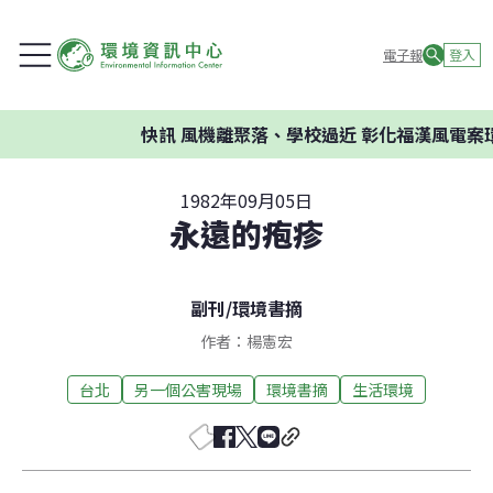
電子報
登入
快訊
風機離聚落、學校過近 彰化福漢風電案環
1982年09月05日
永遠的疱疹
副刊
/
環境書摘
作者：楊憲宏
台北
另一個公害現場
環境書摘
生活環境