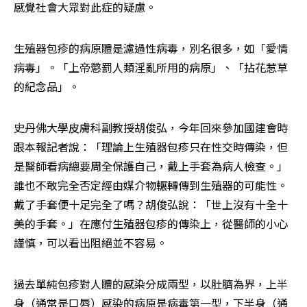
感覺社會大眾對此症的疑慮。
生殖器包疹的病原體是濾過性病毒，別名很多，如「愛情
病毒」。「上帝懲罰人類淫亂所用的病原」、「拈花惹草
的紀念品」。
史丹佛大學皮膚科副教授胡俊弘，今年回來參加國建會時
跟本報記者說：「理論上生殖器包疹只在性交時傳染，但
是醫師看病總要周全保護自己，戴上手套為病人檢查。」
誰也不敢完全否定經由媒介物輾轉傳到生殖器的可能性。
戴了手套便十足完全了嗎？胡俊弘說：「世上沒有十全十
美的手套。」在應付生殖器包疹的傳染上，從醫師的小心
謹慎，可以看出阻絕並不容易。
過去單純包疹對人體的感染分成兩型，以肚臍為界，上半
身（通常是口唇）感染的病原是病毒第一型，下半身（通