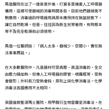
馬偕醫院在出了一連串意外後，打算多買幾套人工呼吸器
備用，這樣可使器械的消毒時間多些。目前他們器械常不
敷應用，消毒過的呼吸器用具原本應保持在無菌狀態下，
讓它自然乾燥。但是，往往因為新生兒等著用，有時根本
等不及完全乾燥就必須使用。
馬偕一位醫師說：「病人太多，器械少，空間小，實在無
法事事周延。」
在大多數醫院中，凡是器材可受高壓、高溫消毒的，全交
由壓力鍋加熱，但像人工呼吸器的膠管、噴霧瓶等，受熱
會變形；外科剪刀受熱會鈍，原則上採化學消毒法。化學
消毒法各國應用不太相同。
英國倫敦聖湯瑪士醫院，用甲醛衍生物雲霧室消毒法。在