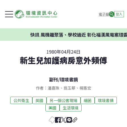
電子報
登入
快訊
風機離聚落、學校過近 彰化福漢風電案環委建
1980年04月24日
新生兒加護病房意外頻傅
副刊
/
環境書摘
作者：潘嘉珠、翁玉華、楊憲宏
公共衛生
英國
另一個公害現場
細菌
環境書摘
美國
生活環境