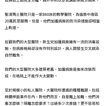
區與區之間完全分離，與外界則以空氣調節系統分開來。
聖湯瑪士醫院只是一家860床的教學醫院，為倫敦中南區
20萬民眾服務。但是，他們加護病房的防污染措施卻相當
上軌道。
反觀我們的大型醫院，新生兒加護病房擁有一流的消毒設
施，但病房格局卻沒有作特別設計，病人間發生交叉感染
自然難免。
我們的大型醫院大多建築老舊，加護病房是後來改裝而
成，在格局上不能作大太變動。
至於規模小的私人醫院，大醫院所遭遇的種種難題，包括
綠膿桿菌事件在內，對他們而言，自是難上加難，他們消
毒怎麼做？隔離怎麼要求？出過多少次差錯？更不容易知