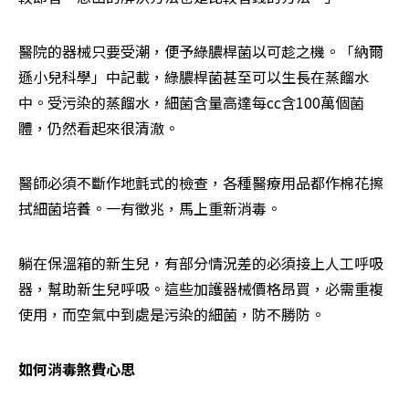
醫院的器械只要受潮，便予綠膿桿菌以可趁之機。「納爾
遜小兒科學」中記載，綠膿桿菌甚至可以生長在蒸餾水
中。受污染的蒸餾水，細菌含量高達每cc含100萬個菌
體，仍然看起來很清澈。
醫師必須不斷作地氈式的檢查，各種醫療用品都作棉花擦
拭細菌培養。一有徵兆，馬上重新消毒。
躺在保溫箱的新生兒，有部分情況差的必須接上人工呼吸
器，幫助新生兒呼吸。這些加護器械價格昂買，必需重複
使用，而空氣中到處是污染的細菌，防不勝防。
如何消毒煞費心思