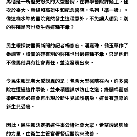
馬偕是一所歷史悠久的大型醫院，在教學醫院評鑑上，僅
次於臺大、榮總和高雄中和紀念醫院，名列「準一級」。
像這樣水準的醫院竟然發生這種意外，不免讓人想到：別
的醫院是否也發生過這種不幸？
民生報採訪醫藥新聞的記者楊憲宏、潘嘉珠、翁玉華作了
番調查，證實的確有別的醫院也出過這種不幸，只是他們
不像馬偕具有社會責任，並沒發表出來。
令民生報記者大感訝異的是：包含大型醫院在內，許多醫
院在遭遇這件事後，並未積極謀求防止之道；綠膿桿菌感
染將來勢必這會再出現於新生兒加護病房，這會有無辜的
新生兒受害。
因此，民生報決定把這件事公諸社會大眾，希望透過輿論
的力量，由衛生主管官署督促醫院來改善。