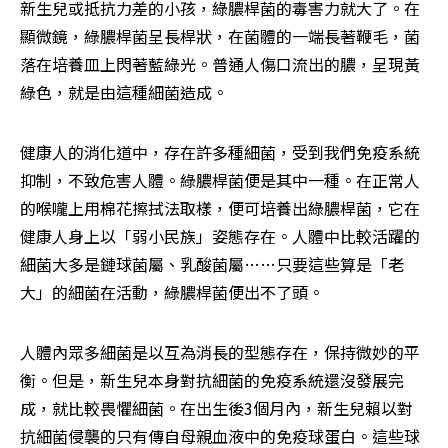
新生兒或抵抗力差的小孩，綠膿桿菌的毒害力就大了。在
顯微鏡，綠膿桿菌呈長桿狀，在菌體的一端長著鞭毛，菌
落在培養皿上閃著藍綠光。普通人傷口流出的膿，呈現黃
綠色，就是由這種細菌造成。
健康人的消化道中，存在許多種細菌，受到我們免疫系統
抑制，不致危害人體。綠膿桿菌便是其中一種。在正常人
的喉嚨上用棉花擦拭法取樣，便可培養出綠膿桿菌，它在
健康人身上以「弱小民族」姿態存在。人體中比較活躍的
細菌大多是鏈球菌屬、乳酸菌屬……只要這些算是「老
大」的細菌在活動，綠膿桿菌便出不了頭。
人體內眾多細菌是以互為消長的型態存在，保持微妙的平
衡。但是，新生兒本身對抗細菌的免疫系統還沒發展完
成，就比較畏懼細菌。在出生後3個月內，新生兒賴以對
抗細菌侵襲的只有傳自母親血液中的免疫球蛋白。這些球