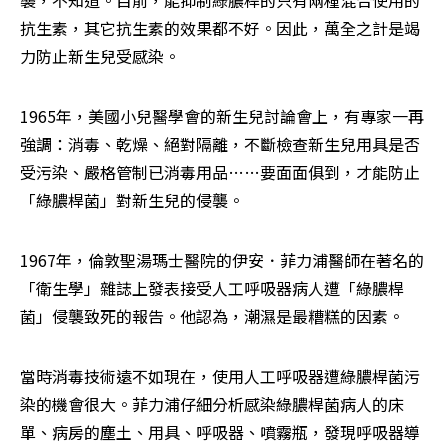
襲，不知道。目前，能抑制綠膿桿的只有兩種混合使用的
抗生素，其它抗生素的效果都不好。因此，萬全之計是竭
力防止新生兒受感染。
1965年，美國小兒醫學會的新生兒討論會上，有專家一再
強調：消毒、乾燥、絕對隔離，不斷檢查新生兒用具是否
受污染、嚴格管制已消毒用品……要面面俱到，才能防止
「綠膿桿菌」對新生兒的侵襲。
1967年，倫敦聖湯瑪士醫院的伊安．菲力浦醫師在著名的
「衛生學」雜誌上發表接受人工呼吸器病人遭「綠膿桿
菌」侵襲致死的報告。他認為，潮濕是最糟糕的因素。
當時消毒技術遠不如現在，使用人工呼吸器遭綠膿桿菌污
染的機會很大。菲力浦仔細分析感染綠膿桿菌病人的床
單、病房的塵土、用具、呼吸器、噴霧瓶，發現呼吸器導