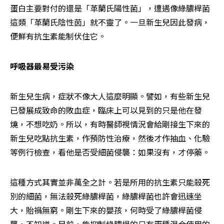
蛋白主要對付的還是「革蘭氏陽性菌」，遭遇像綠膿桿菌
這類「革蘭氏陰性茵」就不靈了。一旦新生兒因此發病，
便鮮有抗生素能制伏住它。
呼吸器最易受污染
新生兒生病，症狀不像大人這麼明顯。譬如，有些新生兒
已發展成致命的敗血症，臨床上可以見到的只是他在發
燒，不想吃奶。所以，有時醫師視情況會給剛接生下來的
新生兒吃點抗生素，作預防性治療，然後才作抽血、化驗
等例行檢查，看他是否受細菌侵襲：如果沒有，才停藥。
這種方式其實並非萬全之計。若是所用的抗生素只能殺死
別的細菌，無法殺死綠膿桿菌，綠膿桿菌也許會迅速坐
大，貽禍無窮。剛生下來的嬰孩，何時受了綠膿桿菌侵