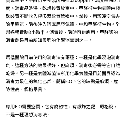
雲霧室中、甲醛衍生物濃度高達5300ppm，溫度是攝氏4
度。消毒品洗淨、乾燥後置於室中，甲醛衍生物氣體由特
殊裝置不斷吹入呼吸器軟管管道中。然後，用潔淨空氣去
除甲醛氣，隨後注入阿摩尼亞氣體，中和甲醛衍生物。全
部過程費時3小時半。消毒後，隨時可供應用。甲醛類的
消毒劑是目前所知最強的化學消毒劑之一。
馬偕醫院目前使用的消毒法有兩種：一種是化學浸泡消毒
劑，這種方法的效果很好，但麻煩，消毒後必需等它自然
乾燥。另一種是氣體滅菌法所用化學氣體是目前醫界認為
消毒力最佳的氧化乙烯，簡稱E.O。它的缺點是麻煩，危
險性高，價格昂貴。
應用E.O需要空間，它有腐蝕性，有爆炸之處。嚴格說，
不是一種理想消毒法。