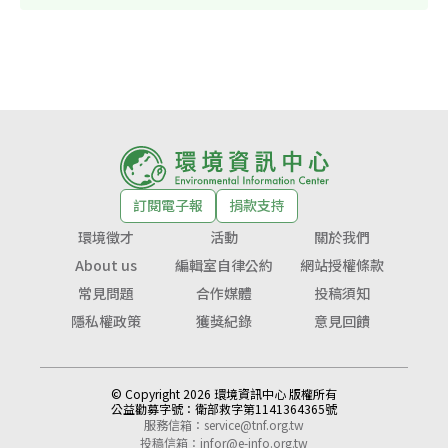
訂閱電子報
捐款支持
環境徵才
活動
關於我們
About us
編輯室自律公約
網站授權條款
常見問題
合作媒體
投稿須知
隱私權政策
獲獎紀錄
意見回饋
© Copyright 2026 環境資訊中心 版權所有
公益勸募字號：
衛部救字第1141364365號
服務信箱：
service@tnf.org.tw
投稿信箱：
infor@e-info.org.tw