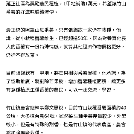
延正社區為獎勵農民種植，1甲地補助1萬元，希望讓竹山
番薯的好滋味繼續流傳。
最正統的照鏡山紅番薯，只有張錫欽一家仍在栽種，他
說，從小就種番薯維生，已經超過50年，因為對養育他長
大的番薯有一份特殊情感，就算其他經濟作物價格更好，
仍捨不得放棄。
目前張錫欽有一甲地，將芒果樹與番薯混種，他承諾，為
了協助推廣，將剷除芒果樹，增加番薯種植面積，讓更多
有意種植原生種番薯的農民，可以一起交流、學習。
竹山鎮農會總幹事鄭文惠說，目前竹山栽種番薯面積約40
公頃，大多植台農64號，雖然原生種番薯產量較少，外型
較小，但是有特殊的甜香，也是竹山鎮的代表農產，農會
將加強推廣栽種。