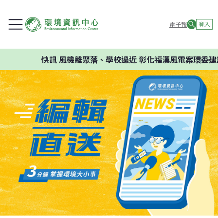
電子報
登入
快訊
風機離聚落、學校過近 彰化福漢風電案環委建