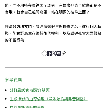
照，而不用待在巢裡面？或者，有這麼神奇？雛鳥都還不
會飛，就會自己離開鳥巢，站在明顯的枝條上面？
呼籲各方朋友們，關注這類假生態攝影之名、遂行個人私
慾、剝奪野鳥生存繁衍後代權利、以及誤導社會大眾觀點
的不當行為！
參考資料
針釘蟲誘食 樹鶯穿腸死
生態攝影的道德倫理（兼談餵食與鳥音回播）
自然生態攝影的倫理