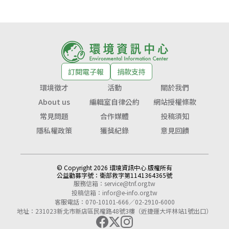
訂閱電子報
捐款支持
環境徵才
活動
關於我們
About us
編輯室自律公約
網站授權條款
常見問題
合作媒體
投稿須知
隱私權政策
獲獎紀錄
意見回饋
© Copyright 2026 環境資訊中心 版權所有
公益勸募字號：
衛部救字第1141364365號
服務信箱：
service@tnf.org.tw
投稿信箱：
infor@e-info.org.tw
客服電話：070-10101-666／02-2910-6000
地址：231023新北市新店區民權路48號3樓（近捷運大坪林站1號出口）