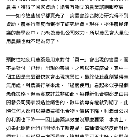
農場，獲得了國家資助；還曾有獨立的農業諮詢服務處
──如今這些幾乎都賣光了。病蟲害綜合防治研究得不到
資助，農藥行業反而獲得了研究經費。現在，提供農民建
議的農學家中，75%為農化公司效力。所以農民會大量使
用農藥也就不足為奇了。
預防性地使用農藥是用來對付「萬一」會出現的害蟲，而
不是對付「已經」出現的害蟲，之所以不這麼做，其中一
個主因是害蟲很快就會出現抗藥性，最終使殺蟲劑變得毫
無用處。對農藥行業來說，「過度使用」看起來似乎是個
愚蠢策略。但事實或許並非如此。每種新化合物都是由其
開發公司獨家製造並銷售的，數年後專有權就到期了，此
時任何人都可以製造這種化合物。價格下降，利潤母公司
的利潤也下降──因此農藥無效並沒那麼要緊。事實上，
如果此期間他們已開發出了新產品，這種情況然反而對他
們有利。但從另一方面看來，這對農民可不太好，他們必