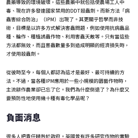
農藥導致的環境破壞，這些農藥中就包括使農場工人中
毒、現在許多發達國家禁用的DDT殺蟲劑。而新方法「病
蟲害綜合防治」（IPM）出現了。其更關乎哲學而非技
術，目標是以許多方式解決害蟲問題，例如使用抗病蟲品
種、輪作、種植誘蟲作物、利用害蟲天敵等。只有當這些
方法都無效，而且害蟲數量多到造成明顯的經濟損失時，
才使用殺蟲劑。
從彼時至今，每個人都認為這才是最好、最可持續的方
法。不過，當各種IPM應用於一些小規模的園藝作物時，
主流耕作農業卻已忘了它。我們為什麼倒退了？為什麼又
要預防性地使用幾十種有毒化學品呢？
負面消息
很多人把責任歸咎於政府。英國曾有許多研究作物的實驗