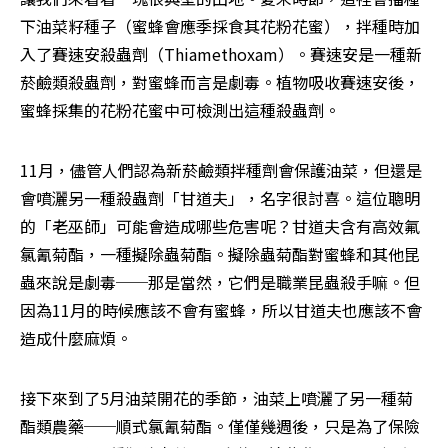
下油菜籽種子（蜜蜂會應季採食其花粉花蜜），拌種時加
入了賽速安殺蟲劑（Thiamethoxam）。賽速安是一種新
菸鹼類殺蟲劑，對蜜蜂而言是劇毒。植物吸收賽速安後，
蜜蜂採集的花粉花蜜中可檢測出這種殺蟲劑。
11月，儘管人們認為新菸鹼類拌種劑會保護油菜，但還是
會噴灑另一種殺蟲劑「甘道夫」，名字很​​討喜。這位聰明
的「老巫師」可能會造成哪些危害呢？甘道夫含有高效氟
氯氰菊酯，一種擬除蟲菊酯。擬除蟲菊酯對蜜蜂和其他昆
蟲來說是劇毒──那是當然，它們是職業昆蟲殺手嘛。但
因為11月的時候應該不會有蜜蜂，所以甘道夫也應該不會
造成什麼麻煩。
接下來到了5月油菜開花的季節，油菜上噴灑了另一種菊
酯類農藥──順式氯氰菊酯。僅僅幾週後，只是為了保險