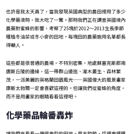
也許是我太天真了，當我發現英國典型的農田裡用了多少
化學藥液時，我大吃了一驚。那時我們正在調查英國境內
農藥對蜜蜂的影響，考察了25塊於2012～2013生長季節
種植冬油菜或冬小麥的田地。每塊田的農藥施用名單都長
得嚇人。
這些都是很普通的農場，不特別密集，地處蘇塞克斯郡南
唐斯丘陵的邊緣，這一帶群山逶迤、灌木叢生、森林繁
茂，一派美麗的英格蘭田園風光──英國偉大的風景畫家
康斯太勃爾一定會喜歡這裡的。但讓​​我們從蜜蜂的角度，
而不是用畫家的眼睛看看這裡吧。
化學藥品輪番轟炸
讓我們來看看一塊很典型的田地。夏末時節，這裡會播種