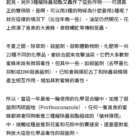
起見，另外3種擬除蟲菊酯又轟炸了這些作物──可謂真
正的雙保險。是啊，可以用3種的時候為什麼要用1種呢？
就在這樣的情況下（比往年晚一些），油菜仍然開花，花
上爬滿了覓食的大黃蜂、食蚜蠅虻等傳粉昆蟲。
冬夏之間，除草劑、殺菌劑、殺軟體動物劑、化肥等一共
22種不同的化學品，會綜合起來攻擊油菜。它們大多數對
蜜蜂來說有微弱毒性，但其中一些，如殺菌劑（去甲基化
抑制或DMI殺真菌劑），已知會與類尼古丁和除蟲菊精類
產生相互作用，增加其對蜜蜂的毒性。
所以，當這一年最後一輪使用的化學混合罐中，加進了殺
菌劑丙硫菌唑（Prothioconazole），任何一隻覓食的蜜
蜂都將會同時衝進三種擬除蟲菊酯組成的「槍林彈雨」
中，接觸從種皮進到花蜜和花粉中的賽速安，還要面對能
夠放大這些化學品毒性的殺菌劑。