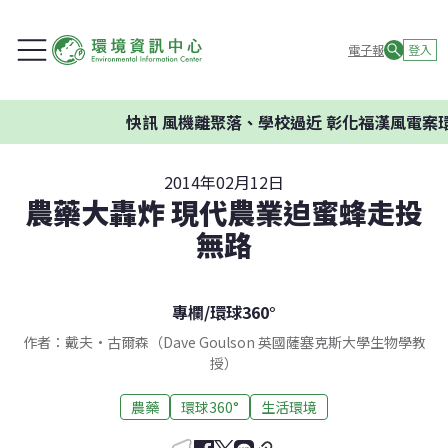
電子報
登入
快訊
風機離聚落、學校過近 彰化福漢風電案環委
2014年02月12日
農藥大轟炸 現代農業迫蜜蜂走投
無路
專欄
/
環球360°
作者：戴夫•古​​爾森（Dave Goulson 英國薩塞克斯大學生物學教
授）
農藥
環球360°
生活環境