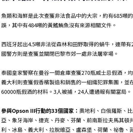
魚類和海鮮是此次查獲非法食品中的大宗，約有685噸
誤，其中有484噸的黃鰭鮪魚沒有來源相關文件。
西班牙起出4.5噸非法從森林和田野取得的蝸牛，連帶有
國警方則是查獲並關閉巴黎市郊一處非法屠宰場。
泰國皇家警察在曼谷一間倉庫查獲270瓶威士忌假酒，
義大利則查獲假香檳製造和銷售的一組織犯罪集團，並
60000瓶假酒的材料。3人被捕，24人遭通報有關當局。
參與Opson III行動的33個國家：
奧地利、白俄羅斯、比
亞、象牙海岸、捷克、丹麥、芬蘭、前南斯拉夫馬其頓
利、冰島、義大利、拉脫維亞、盧森堡、荷蘭、祕魯、