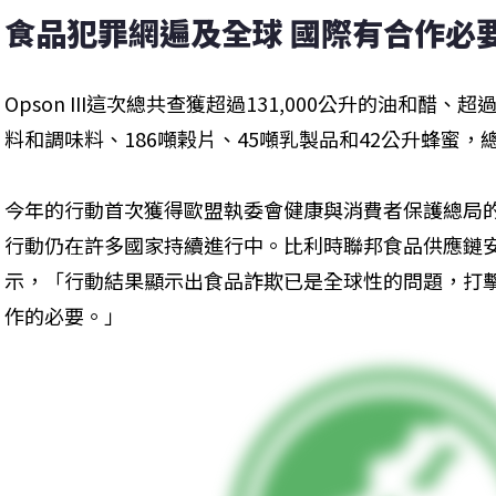
食品犯罪網遍及全球 國際有合作必
Opson III這次總共查獲超過131,000公升的油和醋、超
料和調味料、186噸榖片、45噸乳製品和42公升蜂蜜，
今年的行動首次獲得歐盟執委會健康與消費者保護總局的
行動仍在許多國家持續進行中。比利時聯邦食品供應鏈安全局檢查員
示，「行動結果顯示出食品詐欺已是全球性的問題，打
作的必要。」