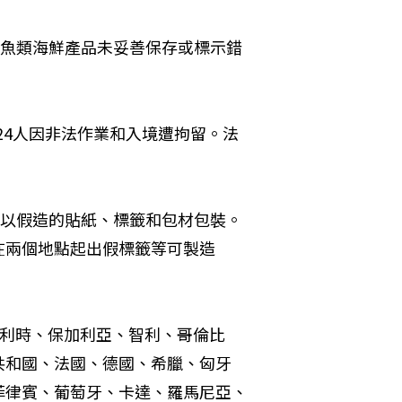
的魚類海鮮產品未妥善保存或標示錯
24人因非法作業和入境遭拘留。法
均以假造的貼紙、標籤和包材包裝。
在兩個地點起出假標籤等可製造
利時、保加利亞、智利、哥倫比
共和國、法國、德國、希臘、匈牙
菲律賓、葡萄牙、卡達、羅馬尼亞、