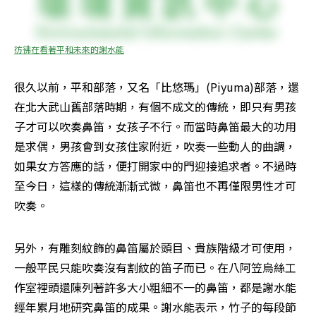
彷彿在看著平和未來的謝水能
很久以前，平和部落，又名「比悠瑪」(Piyuma)部落，還
在北大武山舊部落時期，有個不成文的傳統，即只有男孩
子才可以吹奏鼻笛，女孩子不行。而當時鼻笛最大的功用
是求偶，男孩會到女孩住家附近，吹奏一些動人的曲調，
如果女方答應的話，便打開家中的門迎接追求者。不過時
至今日，這樣的傳統漸漸式微，鼻笛也不再僅限男性才可
吹奏。
另外，有雕刻紋飾的鼻笛屬於頭目、貴族階級才可使用，
一般平民只能吹奏沒有割紋的笛子而已。在八阿笠烏絲工
作室裡頭還陳列著許多大小粗細不一的鼻笛，都是謝水能
經年累月地研究鼻笛的成果。謝水能表示，竹子的每段節