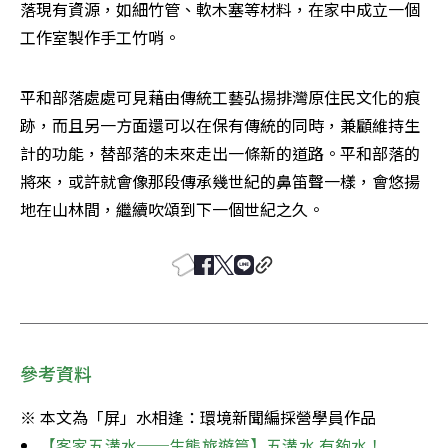
落現有資源，如細竹管、軟木塞等材料，在家中成立一個
工作室製作手工竹哨。
平和部落處處可見藉由傳統工藝弘揚排灣原住民文化的痕
跡，而且另一方面還可以在保有傳統的同時，兼顧維持生
計的功能，替部落的未來走出一條新的道路。平和部落的
將來，或許就會像那段傳承幾世紀的鼻笛聲一樣，會悠揚
地在山林間，繼續吹頌到下一個世紀之久。
參考資料
※ 本文為「屏」水相逢：環境新聞編採營學員作品
【客家五溝水──生態旅遊篇】五溝水 有夠水！