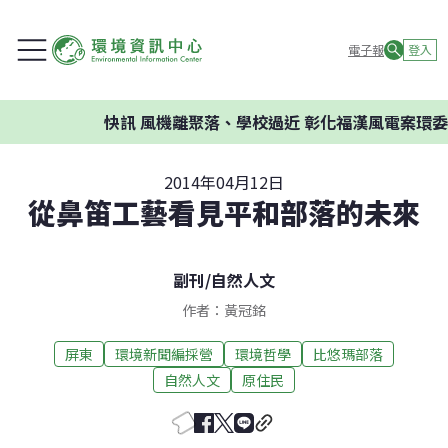
電子報
登入
快訊
風機離聚落、學校過近 彰化福漢風電案環委建
2014年04月12日
從鼻笛工藝看見平和部落的未來
副刊
/
自然人文
作者：黃冠銘
屏東
環境新聞編採營
環境哲學
比悠瑪部落
自然人文
原住民