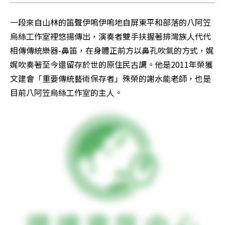
一段來自山林的笛聲伊嗚伊嗚地自屏東平和部落的八阿笠
烏絲工作室裡悠揚傳出，演奏者雙手扶握著排灣族人代代
相傳傳統樂器-鼻笛，在身體正前方以鼻孔吹氣的方式，娓
娓吹奏著至今還留存於世的原住民古調。他是2011年榮獲
文建會「重要傳統藝術保存者」殊榮的謝水能老師，也是
目前八阿笠烏絲工作室的主人。