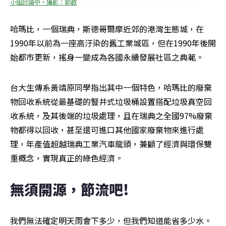
小組討論中。攝影：郭叡
哈瑪比，一個瑞典，斯德哥爾摩近郊的港灣生態城，在
1990年以前為一座高汙染的舊工業城區，但在1990年後開
始都市更新，搖身一變成為各國永續發展社區之典範。
台大生傳系黃靖原同學指出其中一個特色，哈瑪比的廢棄
物回收系統從最基礎的豎井式垃圾桶設置搭配垃圾真空回
收系統，及其後端的垃圾處理，且在瑞典之全國97%廢棄
物都得以回收，甚至還可進口其他國家廢棄物來進行處
理，年產值超越瑞典工業汽車龍頭，兼顧了經濟與環保雙
重概念，實現真正的綠色經濟。
無須開源，節流吧!
我們無法確定明天雨會下多少，但我們知道能省多少水。