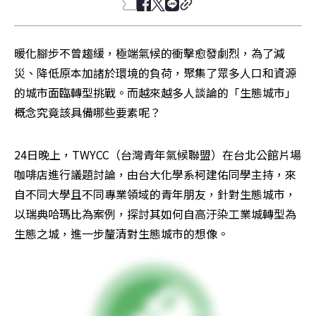
暖化腳步不曾趨緩，極端氣候的衝擊愈發劇烈，為了減
災、降低原本加諸於環境的負荷，聚集了眾多人口和資源
的城市面臨轉型挑戰。而越來越多人談論的「生態城市」
概念究竟該具備哪些要素呢？
24日晚上，TWYCC（台灣青年氣候聯盟）在台北公館片場
咖啡店進行議題討論，由台大化學系柯建佑同學主持，來
自不同大學且不同專業領域的青年朋友，針對生態城市，
以瑞典哈瑪比為案例，探討其如何自高汙染工業城轉型為
生態之城，進一步釐清對生態城市的想像。