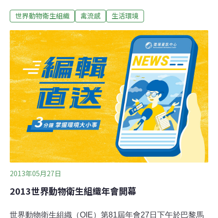
相關。因應中國大陸發生H7N9亞型禽流感並傳染人類的
世界動物衛生組織
禽流感
生活環境
新興疫情，中國大陸與會代表及英國OIE高病原性禽流感
全球參考實驗室將於30日分別進行專題報告。瓦拉特29日
在記者會表示，H7N9造成多人死亡，由OIE指派的巴黎總
部專家，與中國大陸農業部指派的專家共同組成聯合考察
組在實地考察H7N9疫情後認為，到目前為止，尚未在家
禽養殖場發現人感染H7N9病例，也未發現動物H7N9陽性
樣品，說明家禽養殖場感染風險很低。
2013年05月27日
2013世界動物衛生組織年會開幕
世界動物衛生組織（OIE）第81屆年會27日下午於巴黎馬