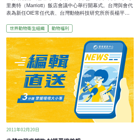
里奧特（Marriott）飯店會議中心舉行開幕式。台灣與會代
表為新任OIE常任代表、台灣動物科技研究所所長楊平
政，以及行政院農業委員會動植物防疫檢疫局科長高黃霖
世界動物衛生組織
動物福利
和技正洪宗林。開幕式首先由大會主席史瓦賓波
（KarinSchwabenbauer）致詞，她強調，當今人類流行
病中有70%為動物傳染，所以「保護動物健康，以利存續
人類未來」至為重要，也是今年會議整體主軸。多國農業
部官員致詞，都感謝OIE致力於全球動物疫病防治、動物
用藥、動物福利及獸醫服務體系改進的努力。OIE特別表
彰比爾與梅琳達蓋茲基金會（The Billand Melinda Gates
Foundation）捐助2億美元給OIE，強化非洲地區的獸醫服
務體系，希望以防治重要動物疾病，例如羊瘟與小反芻獸
疫，進而減少動物疫病，增加當地動物蛋白質來源，以改
善當地人的營養情況。本屆年會
2011年02月20日