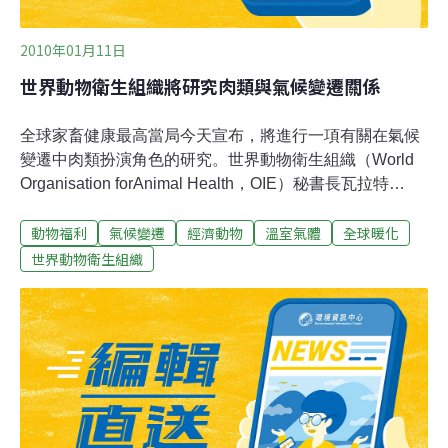
2010年01月11日
世界動物衛生組織將研究肉類與氣候變遷關係
全球家畜健康最高當局今天宣布，將進行一項有關在氣候
變遷中肉類扮演角色的研究。世界動物衛生組織（World
Organisation forAnimal Health，OIE）秘書長瓦拉特
（Bernard Vallat）在巴黎表示，這項由立場中立的專家提
動物福利
氣候變遷
經濟動物
溫室氣體
全球暖化
出的報告，預計在今年夏天前公布。這是擁有175個會員
國的世界動物衛生組織近85年來首度提出的環境調查。這
世界動物衛生組織
項調查正逢各界對食用肉類在加劇的氣候變遷中所扮演角
色的興趣日益增加之際。家畜是溫室氣體排放的重大來
源，不論是直接從動物消化所產生的甲烷排放，或為了牧
場而砍伐森林及飼養家畜的投入等間接方式，都會產生溫
室氣體。