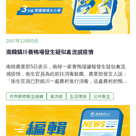
2007年12月05日
南韓鎮川養鴨場發生疑似禽流感疫情
南韓農業部5日表示，南韓一家養鴨場據報發生疑似禽流
感疫情，衛生官員為此前往消毒殺菌。農業部發言人說：
「衛生官員已對鎮川一處農村進行消毒，這處農村的鴨子
出現禽流感感染症狀。」發言人指出，地方當局已把這家
世界動物衛生組織
禽流感
生活環境
公共衛生
距首爾90公里的養鴨場封鎖，並等候血液檢驗結果出爐。
南韓從2006年11月到2007年3月止，通報了7起H5N1禽流
感病例，南韓外銷日本、香港、台灣和其他地方的家禽出
口為此受到衝擊。不過世界動物衛生組織2007年六月間宣
布南韓為非禽流感疫區。光州11月曾因出現低病毒性H7禽
流感疫情，而撲殺了約1萬3000隻鴨子。