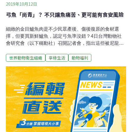
2019年10月12日
弓魚「尚青」？ 不只讓魚痛苦、更可能有食安風險
細緻的金目鱸魚肉是不少民眾產後、傷後復原的食材選
擇，但要買新鮮鱸魚，認定弓魚準沒錯？4日台灣動物社
會研究會（以下稱動社）召開記者會，指出這些被尼龍繩
穿過如弓狀的鱸魚，不只是延長魚痛苦的過程，更可能有
世界動物衛生組織
享綠生活
動物福利
食安的風險，因此呼籲消費者改變觀念勿買弓魚，也要求
漁業署應盡快召開產官學界會議，訂定符合台灣產銷現況
及動物福利的規範。漁業署回應，近期就會邀請相關團體
開會討論，逐步淘汰不符合觀感的水產處理方式。一條尼
龍繩穿過魚唇部將金目鱸魚向後拉至尾部，繞過尾鰭綁
起，俗稱「弓魚」的展售方式在不少傳統市場很常見，根
據動社調查，這種被綁起的鱸魚，因為被強迫打開鰓蓋呼
吸，雖然可延長金目鱸魚的存活期，但在不符合魚體的彎
曲形態下，魚肉的品質卻可能受到魚體內乳酸堆積，而不
一定好，只是讓魚感受不必要的痛苦。國立台灣海洋大學
水產養殖學系副教授黃之暘說，因為金目鱸魚活動力大，