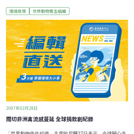
OIE行政委員會通過矮化台灣為「非主權區域性會員」的
環境政策
世界動物衛生組織
決議草案，並送交「國際委員會」，定25日由168個會員
國投票表決，使台灣維護在OIE的地位與名稱面對嚴峻挑
戰。這項決議呼籲台灣在所有OIE活動、刊物及網站中，
接受「中國台灣（TAIWAN, CHINA）」或「中國台北
（TAIPEI, CHINA）」的名稱，目前台灣會籍名稱為「台
北中國（TAIPEI CHINA）」。168個會員國當中，慬15國
是台灣友邦，中國據稱已掌握98國支持，如何避免25日投
票是未來三天台灣努力的目標。在邦交國有限情況下，尋
求美國、日本及歐盟等主要會員國的支持，是台灣當前重
點工作。外交部在台北指出，台灣是OIE正式會員國，各
國應回到2003年通過決議的基礎，即依循「世界貿
2007年02月28日
關切非洲禽流感蔓延 全球捐款創紀錄
「世界動物衛生組織」主席歐尼爾27日表示，全球關心非