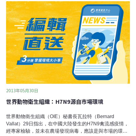
國家— 2016年9月，蒙古國報告發生首例羊瘟病例。這些
區域的綿羊及山羊數量超過全球總數的80%，那裡的許多
家庭在很大程度上依賴羊奶、羊肉和羊毛等產品來獲得營
養和生計。每年因羊瘟而導致的損失總計在14億到21億美
元之間。以印度為例，僅最近一次疫情已造成1.8億美元的
損失，而在肯亞，2006年至2008年發生的疫情導致120萬
頭羊死亡，造成損失超過2350萬美元，奶產量減少210萬
升。該羊瘟計劃將以根除牛瘟的成功做法為樣板。於2
2013年05月30日
世界動物衛生組織：H7N9源自市場環境
世界動物衛生組織（OIE）秘書長瓦拉特（Bernard
Vallat）29日指出，在中國大陸發生的H7N9禽流感疫情，
經專家檢驗，並未在農場發現病毒，應該是與市場的環境