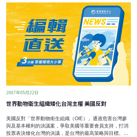
自美國的牛骨粉飼料也是在美國發現首宗狂牛症之前就已
進口，為何將台灣列在「已控制風險國家」類別，世界動
物衛生組織國際動物衛生法典委員會主席蒂爾曼指出：該
組織對狂牛症風險歸類的規定與程序雖然複雜，但被列在
「已控制風險國家」類別的國家，並非是基於這些國家曾
否發生過狂牛症，而是基於這些國家「已採取適當排除狂
牛症風險的因素」。
2007年05月22日
世界動物衛生組織矮化台灣主權 美國反對
美國反對「世界動物衛生組織（OIE）」通過危害台灣參
與及基本權利的決議案，爭取美國等重要會員支持，打消
投票表決矮化台灣的決議，是台灣的最高策略與目標。