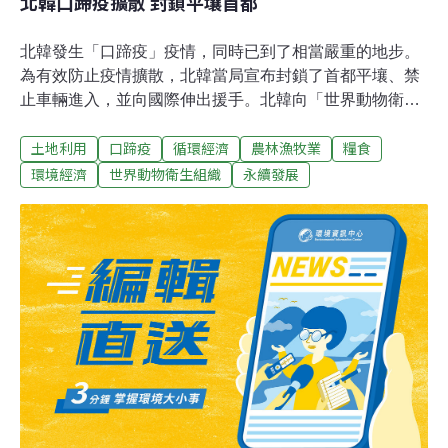
北韓口蹄疫擴散 封鎖平壤首都
北韓發生「口蹄疫」疫情，同時已到了相當嚴重的地步。
為有效防止疫情擴散，北韓當局宣布封鎖了首都平壤、禁
止車輛進入，並向國際伸出援手。北韓向「世界動物衛生
組織」提交的有關「北韓口蹄疫疫情的報告」指出：在疑
土地利用
口蹄疫
循環經濟
農林漁牧業
糧食
似患上口蹄疫的1萬7千5百多隻豬中，有9959隻，已被確
診為口蹄疫，1400餘頭牛中，有500頭被確診患口蹄疫，
環境經濟
世界動物衛生組織
永續發展
另有165頭山羊被確診患口蹄疫，其中8460隻豬和15頭
牛，因口蹄疫致死。北韓當局表示，已經對疑似病例接種
自主開發的疫苗，但無助於控制疫情。北韓希望國際給予
援助。因此「世界動物衛生組織」正與「聯合國糧農組
織」，商討向北韓提供疫苗等的具體援助方案。