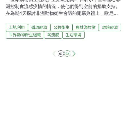
洲控制禽流感疫情的情況，使他們得到空前的捐助支持。
在為期4天探討非洲動物衛生會議的開幕典禮上，歐尼爾
說，他希望這項破紀錄的支持，能幫助非洲這塊全世界最
土地利用
循環經濟
公共衛生
農林漁牧業
環境經濟
貧窮的大地解決禽流感問題。他並沒有說明究竟收到多少
捐款。從2006年發生第一起病例至今，非洲已有8個國家
世界動物衛生組織
禽流感
生活環境
爆發禽流感疫情。包括奈及利亞、蘇丹、埃及、尼日、喀
麥隆、布吉納法索、象牙海岸和吉布地在內的8個已發生
01
02
禽流感病例的國家中，H5N1病毒是造成死亡的主因，已
有1500萬隻家禽被撲殺，但人被感染的案例只有少數。歐
尼爾表示，在非洲，由於大家生活主要仰賴農業，防治動
物疾病是對抗全面性貧窮的重要關鍵。