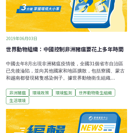
位憂心疫情擴散到豬隻飼養量更多的北關東地區。豬農不
願多年辛苦化為烏有，疾呼應為豬隻接種疫苗；長野縣
2019年06月03日
世界動物組織：中國控制非洲豬瘟要花上多年時間
中國去年8月出現非洲豬瘟疫情後，全國31個省市自治區
已先後淪陷，並向其他國家和地區擴散，包括寮國、蒙古
和越南都發現豬隻感染例子。據世界動物衛生組織
（OIE）表示，中國要控制非洲豬瘟病毒的傳播，將會花
非洲豬瘟
環境政策
環境監測
世界動物衛生組織
上好幾年的時間，未來幾個月，非洲豬瘟蔓延到亞洲其他
國家的風險很大，因為肉類和肉製品供應鏈，已經受到嚴
生活環境
重污染；廚餘飼養的操作，可能沒有受到合理監管。非洲
豬瘟的傳播不僅損害了亞洲的生豬量和中國豬肉市場，也
衝擊到國際豬肉市場和大豆等動物飼料市場。所有影響將
繼續對市場構成很大的不確定性，輻射效應不僅限於生豬