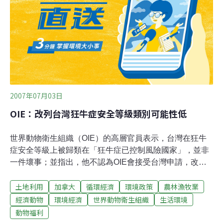
2007年07月03日
OIE：改列台灣狂牛症安全等級類別可能性低
世界動物衛生組織（OIE）的高層官員表示，台灣在狂牛
症安全等級上被歸類在「狂牛症已控制風險國家」，並非
一件壞事；並指出，他不認為OIE會接受台灣申請，改列
風險類別。因OIE已將台灣與美國、加拿大曾發生狂牛症
土地利用
加拿大
循環經濟
環境政策
農林漁牧業
案例國家並列在「狂牛症已控制風險國家」，而非原申請
列為安全等級最高的「風險微不足道國家」，行政院農業
經濟動物
環境經濟
世界動物衛生組織
生活環境
委員會動植物防疫檢疫局表示已致函OIE，要求改列台灣
動物福利
的狂牛症安全等級類別。對於台灣從未發生狂牛症，且來