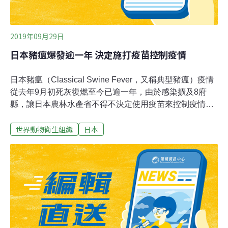
離水後魚體跳動，很快就死了，因此就有人會用尼龍繩弓
魚，
2019年09月29日
日本豬瘟爆發逾一年 決定施打疫苗控制疫情
日本豬瘟（Classical Swine Fever，又稱典型豬瘟）疫情
從去年9月初死灰復燃至今已逾一年，由於感染擴及8府
縣，讓日本農林水產省不得不決定使用疫苗來控制疫情。
豬瘟（Classical Swine Fever）有別於非洲豬瘟，是一種
世界動物衛生組織
日本
對肉豬或野豬具高度傳染力的疾病，但不會傳染給人類。
根據日本家畜傳染病預防法規定，只要養豬場發現豬隻感
染豬瘟，就必須撲殺養豬場內所有豬隻。岐阜縣去年9月
初爆發豬瘟疫情，啟動相關因應措施撲殺養豬場內610頭
豬隻。縣府表示，這是日本從1992年在熊本縣發生豬瘟疫
情以來，時隔26年再度確認有豬隻感染豬瘟。雖然主管機
關及地方政府用了各種方式希望避免感染擴散，但經過一
年不僅擴及8府縣，連日本關東地方埼玉縣秩父市一處養
豬場，本月也發生豬瘟疫情，是關東地方首例，讓相關單