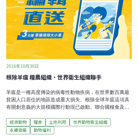
產業。
2016年10月30日
根除羊瘟 糧農組織、世界衛生組織聯手
羊瘟是一種高度傳染的病毒性動物疾病，在世界數百萬最
貧困人口居住的地區造成重大損失。根除全球羊瘟這項具
有開創意義的大規模國際行動現已啟動。聯合國糧食及農
業組織（以下簡稱糧農組織）和世界動物衛生組織10月28
經濟動物
糧食
土地利用
世界動物衛生組織
日啟動了一項9億9640萬美元的計劃，將作為2030年之前
根除羊瘟15年行動的第一期工作。羊瘟於1942年首次在科
永續發展
動物福利
特迪瓦被發現，目前已蔓延至非洲、中東和亞洲的約70個