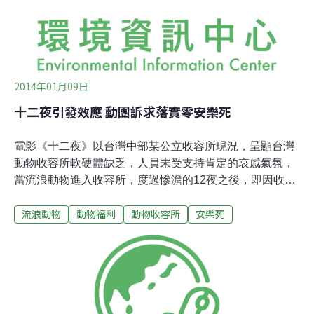
上車後，直奔動物醫院。為了接手傷病犬，原本作為認養
平台的莉丰慧館，增加了成犬的醫療室與靜養區。醫療室
裡已經住了許多傷犬，傷口
2014年01月09日
十二夜引發效應 動團訴求落實零安樂死
電影《十二夜》以台灣中部某公立收容所現況，呈顯台灣
動物收容所軟硬體缺乏，人員未受支持肯定的哀戚氣氛，
當流浪動物進入收容所，度過慘澹的12夜之後，即因收容
空間不足而依據《動物保護法》人道處理。近日影片逐漸
流浪動物
動物福利
動物收容所
安樂死
發酵，不但動保團體召開記者會訴求「零安樂死」，農委
會畜牧處也基於維護國家形象，提出「改善政府動物管制
收容設施計劃」等計畫。不過，光改善硬體設備，並不能
解決動物收容問題。收容所，流浪動物墳場？民眾將家中
無法繼續飼養的寵物，或路上流浪的小貓小狗送到收容
所，以為會獲得良好照顧，並找到認養家庭。實際上不