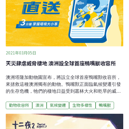
有四到八隻不等的狗，全部有700多隻。「以前收容所規
定志工一次只能遛一隻，怕我們遛丟。」「那這樣我們不
一直在牽狗嗎？」平日去的志工也不會超過五個，熟練又
有力氣的一次就拉四隻、六隻的都有。這條規則很明顯被
志工反彈，他們現在也都一次拉好幾隻。所內無可奈何。
不過像是「10點後才可以牽狗出去」、「4點離開」
2021年03月05日
天災肆虐威脅棲地 澳洲設全球首座鴨嘴獸收容所
澳洲塔隆加動物園宣布，將設立全球首座鴨嘴獸收容所，
來拯救這種澳洲獨有的動物。鴨嘴獸正面臨氣候變遷引發
的生存危機，牠們的棲地日益受到叢林大火和乾旱的威
脅。法新社報導，塔隆加動物園（Taronga Zoo）表示，
動物收容所
澳洲
氣候變遷
生物多樣性
鴨嘴獸
這座收容所將位於雪梨西北方距離5小時車程的杜波
（Dubbo），在災難發生時可提供居住河裡的鴨嘴獸緊急
照護，最多可收容65隻。預計明年完工的收容所還將作為
研究中心，專門研究這種卵生動物的繁殖生物學。眾所周