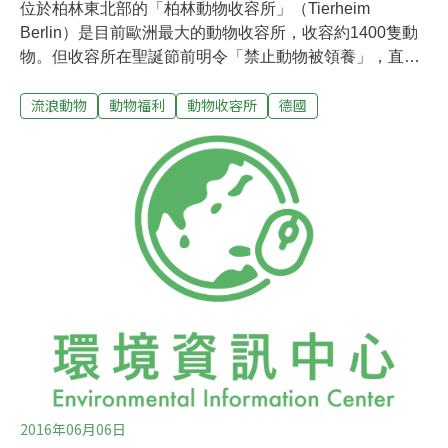
位於柏林東北部的「柏林動物收容所」（Tierheim
Berlin）是目前歐洲最大的動物收容所，收容約1400隻動
物。但收容所在聖誕節前明令「禁止動物被領養」，直到
27日才會解禁。收容所發言人解釋，此舉是為了阻止動物
流浪動物
動物福利
動物收容所
德國
淪為「放在聖誕樹下的禮物」，避免節日過後，領養者發
現養寵物不是一個好主意，又把牠們遭遺。「柏林動物收
容所」佔地約16公頃，聘用173名工作人員、8名獸醫，也
有500至800名義工協助清潔及遛狗。收容所一年的經營成
本估計達800萬歐元（約2.8億元台幣），主要靠捐款來維
持。收容所發言人卡明斯基（Beate Kaminski）指，不少
人在聖誕節前到收容所領養動物，要把牠們當聖誕禮物送
人，但當假日過後、熱情冷卻，或開始意識到飼養動物得
面對的實際困難，於是又把動物遺棄，其中以海龜、烏
龜、蜥蜴及蛇最為普遍。有鑑於此，「柏林動物收容所」
今年規定，聖誕節前不開放民眾領養，希望令人們反思。
卡明
2016年06月06日