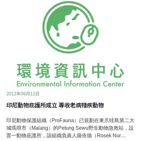
的黑盒子，抨擊政府資訊不透明，呼籲政府應健全通報系
統，朝收容所零死亡努力。立委丁守中、田秋堇與關懷生
命協會－動物保護行政監督委員會提出《2012收容所績效
與進步排行榜》，強調此份資料依據農委會提供的100和
101年度的〈全國公立收容所動物收容處理情形統計表〉
進行分析。關懷生命協會動物保護行政監督委員會執行長
何宗勳表示，雖然當中的數字大有問題，進入收容所的動
物總數不等於安樂死、獲領養、所內死亡的加總，使得分
析如同在謎團中進行，但依照現有數據，顯示在提高認
養、降低所內死亡、降低人道處理上，去年
2012年06月11日
印尼動物庇護所成立 專收老病殘疾動物
印尼動物保護組織（ProFauna）已規劃在東爪哇島第二大
城瑪琅市（Malang）的Petung Sewu野生動物急救站，設
置一動物庇護所，該組織負責人薩依德（Rosek Nur