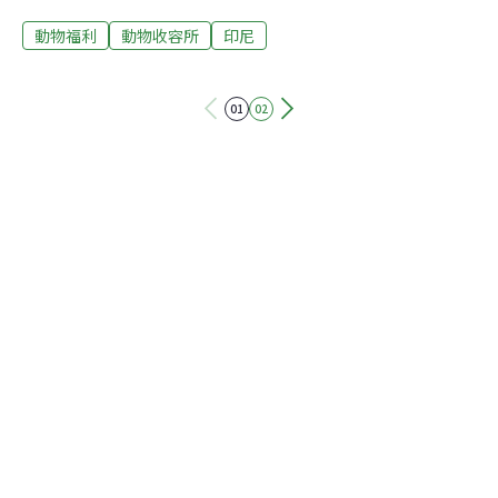
Sahid）表示，「此庇護所將不止收容瀕臨絕種的物種，
動物福利
動物收容所
印尼
任何有老病殘疾狀況的動物都是該機構的服務對象。這些
身體狀況欠佳的動物不適合進行野放，野放反而不利他們
的生存，這也是之所以要成立庇護所的原因之一。」薩依
01
02
德強調已有不少例子顯示出，生病的動物在經過細心照料
恢復健康後，均能成功野放到自然中，然若健康狀況不允
許，那麼就會持續在機構中接收治療。薩依德舉了個例
子：「不久前就有一位農民將撿到的年輕黃鼠狼送來機
構，我們細心照料直到黃鼠狼身體痊癒在擁有獨立自主能
力後，便會將他野放到自然中。當然除了收受市民們帶來
的動物外，我們同時也收容動物園無法繼續提供照料的老
病動物。」