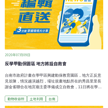
體則持續找尋族群控制的方法。時隔七年，Raye執導的續
作《十二夜2：回到第零天》回到人類視角，試著探究浪
犬問題的成因和解方。純記錄心態拍攝 卻引起蝴蝶效應回
顧七年前的《十二夜》，全片以「狗的視角」拍攝，描繪
收容所裡髒亂、絕望的景象，引起民眾共感，加上名人效
應與資源挹注，使此片獲得相當高的社會關注。「當時用
比較感受性的方式，讓人產生同理心、覺得
2020年07月09日
反學甲動保園區 地方將設自救會
台南市政府計畫在學甲區興建動保教育園區，地方正反意
見並陳，情況越演越烈，場址規畫地點所在的秀昌里里長
謝金雀聯合在地宮廟主委準備成立自救會，11日將在學甲
慈濟宮廟埕提出訴求，表達反對意見。學甲區第六公墓遷
動物收容所
土地利用
台南
葬完成後閒置迄今，台南市府計畫利用2公頃土地來設置
動保教育園區，園區內包含多功能廣場區、隔離綠帶及造