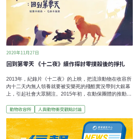
知，鴨嘴獸在豢養狀態下難以繁殖。塔隆加動物園野生動
物保育主管馬爾（Phoebe Meagher）告訴法新社，這項
計畫源於澳洲乾旱期越來越長，以及2019至2020年間澳洲
發生叢林大火肆虐的「黑色夏天」，造成鴨嘴獸的棲地遭
到嚴重破壞。科學家估計，那年夏天的野火造成澳洲30億
隻動物死亡。但在此之前，鴨嘴獸的生存已受到威脅。
2020年11月27日
回到第零天 《十二夜》續作探討零撲殺後的掙扎
2013年，紀錄片《十二夜》的上映，把流浪動物在收容所
內十二天內無人領養就要被安樂死的殘酷實況帶到大銀幕
上，引起社會大眾關注。2015年初，在動保團體的推動
下，《動物保護法》修正案三讀通過，廢除了俗稱的「十
動物收容所
人與動物衝突觀點討論
二夜條款」，零撲殺政策正式上路。流浪動物的困境並未
就此結束。5年後的今日，各地收容所仍爆滿。路上可見
流浪動物蹤跡，寵物結紮觀念也尚待推廣。浪犬數量未見
減少，衍生許多社會成本。在零撲殺政策上路前，還可以
運用安樂死。而現在，公家機關面臨轉型的難題，民間團