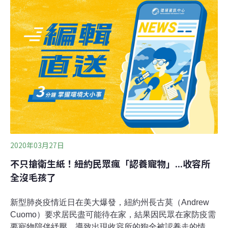
景、生態滯洪池、季節性植栽造景以及周圍的阻隔林帶，
再加上動物認養區、動保教育區、污水處理廠等設施，目
前仍然在先期的規畫階段。場址所在地秀昌里里長謝金雀
發出通知單，指出市府農業局設置收容所，卻在沒舉辦說
明會、未獲得里民同意情形下，就動用200萬元經費執行
規畫設計，且公墓地仍有祖先魂魄在，且蓋園區會影響周
邊養殖業及居民身心健康，因此將成立自救會，呼籲鄉親
站出來。
2020年03月27日
不只搶衛生紙！紐約民眾瘋「認養寵物」...收容所
全沒毛孩了
新型肺炎疫情近日在美大爆發，紐約州長古莫（Andrew
Cuomo）要求居民盡可能待在家，結果因民眾在家防疫需
要寵物陪伴紓壓，導致出現收容所的狗全被認養走的情