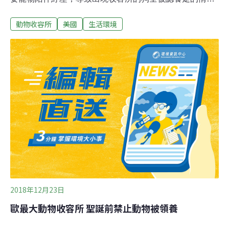
況。紐約市動物福利組織「Muddy Paws Rescue」、
動物收容所
美國
生活環境
「Best Friends Animal Society」近日即指出，在這兩星
期內，申請認領犬貓的數量比平常多出10倍，紐約民眾顯
然是將飼養貓狗視為防疫紓解壓力的方法。「Muddy
Paws Rescue」總監安娜（Anna Lai）表示，現在我們機
構完全沒有狗可供認領，這是個大問題。「Best Friends
Animal Society」執行官朱莉（Julie Castle）說，民眾成
群結隊的來認養寵物，我沒看過美國人民這麼團結。
2018年12月23日
歐最大動物收容所 聖誕前禁止動物被領養