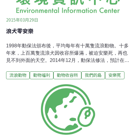
2015年03月29日
浪犬零安樂
1998年動保法頒布後，平均每年有十萬隻流浪動物。十多
年來，上百萬隻流浪犬因收容所爆滿，被迫安樂死，再也
見不到外面的天空。2014年12月，動保法修法，預計在
2017年做到流浪動物零安樂，台南市與新北市搶在2015年
流浪動物
動物福利
動物收容所
我們的島
安樂死
開始實施，但流浪動物的進出量能否達到平衡？老弱傷殘
個體如何處理？零安樂真的能做到嗎？台南市政府2015年
起，要做到零安樂，健康的狗狗透過工作犬計畫與鼓勵認
養，增加離開收容所的機會，老病傷殘的，則是與民間團
體合作，終生安養。莉丰慧館的徐園長，長期救援各地收
容所安樂名單上的死刑犬，是台南市收容空間最大的民間
團體。2015年起，無條件免費接手台南市收容所中老病傷
殘的犬隻，平均每個月要處理30多隻。這天，來自灣裡收
容所剛出車禍的小黑，和善化收容所被棄養的老柴犬，運