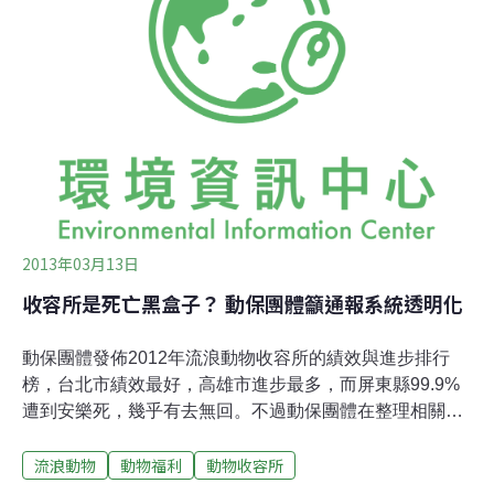
片中主角米蘇以自己親身經驗，呼籲民眾讓更多收容所的
犬貓獲得前往幸福的票券。藝人賈永婕也在此片義務助
演，身為愛狗人，他呼籲民眾認養要「慎始」，以迎接家
中一份子的審慎心態做好飼養的準備，才能避免自己成為
下一個棄養的飼主；做好飼養評估後，請優先考慮到在地
的收容所尋覓合適對象，以認養代替購買。收容所12天決
生死很多民眾至今仍不知，棄養的寵物、通報的犬貓，進
入收容所，大多在12天後就遭人道宰殺。根據《動物保護
法》
2013年03月13日
收容所是死亡黑盒子？ 動保團體籲通報系統透明化
動保團體發佈2012年流浪動物收容所的績效與進步排行
榜，台北市績效最好，高雄市進步最多，而屏東縣99.9%
遭到安樂死，幾乎有去無回。不過動保團體在整理相關統
計資料中，發現一項相當驚人的狀況，「進入收容所的動
流浪動物
動物福利
動物收容所
物總數不等於安樂死、獲領養、所內死亡的加總」，動保
團體直呼這顯示進入動物收容所的貓狗們落入了行政系統