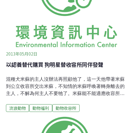
然，因空間、人力、資源有限，加收容動物上不斷湧入，
迫使《十二夜》的劇情一再上演。 依據動保法，動物不得
任意宰殺，但若因經濟、實驗目的、解除動物痛苦或控制
族群數等，則不在此限。此外，第12條第1項第7款，更等
同可合法宰殺收容所中無人認養的流浪動物；而各縣市認
養率不彰，使得動物一旦進入收容所，幾乎難逃一
2013年05月02日
以認養替代購買 狗明星替收容所同伴發聲
混種犬米蘇的主人沒辦法再照顧他了，這一天他帶著米蘇
到公立收容所交出米蘇，不知情的米蘇呼喚著轉身離去的
主人，不解為何主人不要牠了。米蘇能不能適應收容所生
活？12天後能不能獲得第二次機會？以狗明星米蘇為主角
流浪動物
動物福利
動物收容所
的影片「幸福，中途，下一站？」，為收容所的同伴發
聲，呼籲人們勿忘忠實夥伴，請以認養替代購買。由桃園
縣推廣動物保護協會所製作的「幸福，中途，下一
站？」，鼓勵民眾以認養流浪動物替代購買的宣導短片，