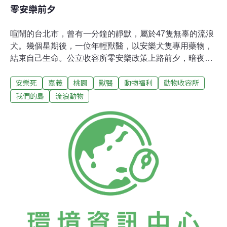
零安樂前夕
喧鬧的台北市，曾有一分鐘的靜默，屬於47隻無辜的流浪
犬。幾個星期後，一位年輕獸醫，以安樂犬隻專用藥物，
結束自己生命。公立收容所零安樂政策上路前夕，暗夜深
沉...公立收容所將實施零安樂政策。攝影：張光宗、陳添
安樂死
嘉義
桃園
獸醫
動物福利
動物收容所
寶。圖片來源：我們的島。嘉義民雄收容所運送浪犬到莉
丰慧館（民間狗場）途中，小小的卡車空間，塞了70隻犬
我們的島
流浪動物
貓，一個多小時的路途，葬送47條生命。現在牠們的骨
灰，靜靜放在莉丰慧館的角落，哀思綿長。位在台南將軍
的莉丰慧館，2014年成立，希望搶救各地收容所安樂名單
上的狗，這裡建置了一個送養平台，長期與各地收容所合
作，民雄收容所就是其中之一。1200坪大的空間，將近
3000萬硬體經費，打造出收容600多隻狗狗的園區。 健康
且結紮的狗，能在前院大廣場自由跑動，不關籠。到了週
末，志工來為狗洗香香，想認養的民眾，也可以自在與狗
狗互動，目前已經有460多隻狗，透過這個平台，找到新
家。位在台南將軍的莉丰慧館