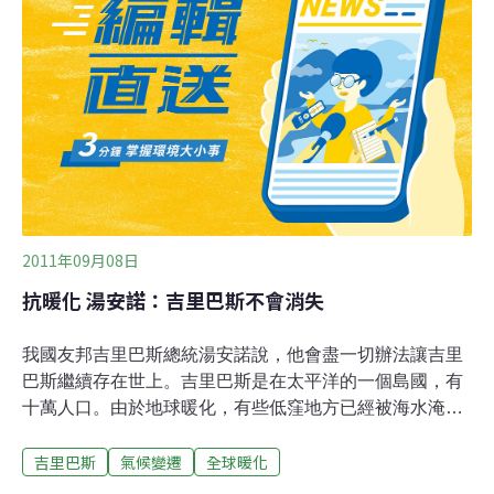
里，由西向東可分為吉爾伯特群島（Gilbert Islands）、鳳
凰群島（Phoenix Islands）和萊恩群島（Line Islands）三
大島群，經濟水域高達350萬平方公里。吉國以偏遠的地
理位置得到「世界的盡頭」的稱號，並有最大的海洋保護
區、世界最大的珊瑚礁島等著名的特色。不同於火山島及
大陸國家，吉里巴斯是由太平洋中數個環礁島所組成，平
均海拔高度低，有著陸域面積狹小、不易蓄積
2011年09月08日
抗暖化 湯安諾：吉里巴斯不會消失
我國友邦吉里巴斯總統湯安諾說，他會盡一切辦法讓吉里
巴斯繼續存在世上。吉里巴斯是在太平洋的一個島國，有
十萬人口。由於地球暖化，有些低窪地方已經被海水淹
沒。湯安諾今天到紐西蘭出席太平洋島國領袖論壇。他接
吉里巴斯
氣候變遷
全球暖化
受訪問的時候透露，為了讓吉里巴斯生存下去，他什麼法
子都願意試。湯安諾說，有人提議建一座浮動的島嶼讓吉