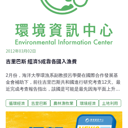
拍攝可以更加豐富的故事來切入。所以我去格陵蘭島跟拍
美國大使的時候，就趁機帶了無人機，想找個拍攝主題。
我發現一些研究人員在格陵蘭最大的冰蓋上觀察融水湖泊
和河流，就帶上無人機，坐直升機去他們營地。出
2012年03月02日
吉里巴斯 經濟5成靠各國入漁費
2月份，海洋大學環漁系副教授呂學榮在國際合作發展基
金會補助下，前往吉里巴斯共和國進行研究考查12天。最
近完成考查報告指出，該國是可能是最先因海平面上升而
失去國土的國家之一，且經濟水域內是高經濟價值的鮪類
循環經濟
吉里巴斯
農林漁牧業
環境經濟
土地利用
喜好活動的區域，許多遠洋漁業國爭相入漁，該國之經濟
逾五成是依靠各國每年繳納之入漁費。報告指出，吉里巴
斯位於赤道附近，東臨國際換日線，是世界上最早迎接曙
光的國家。由33 個小島組成，國土總面積約800 餘平方公