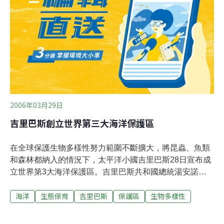
類，還有8個珊瑚環礁、海底山脈等，物種豐富多樣﹔當
地海域的豐富魚群也讓這塊珊瑚礁島群成為部分海鳥在太
平洋最重要的棲息地。 鳳凰群島海洋保護區的設立是根據
聯合國2006年在巴西召開的生物多樣性會議的呼籲，但是
最終劃定的範圍比會中承諾的大兩倍。吉里巴斯政府預計
年底之前將保護區建立
2006年03月29日
吉里巴斯創立世界第三大海洋保護區
在全球保護生物多樣性努力範圍不斷擴大，將昆蟲、魚類
和森林都納入的情況下，太平洋小國吉里巴斯28日宣布成
立世界第3大海洋保護區。吉里巴斯共和國總統湯安諾
(Anote Tong)在聯合國第8屆生物多樣性會議上宣布建立這
海洋
生態保育
吉里巴斯
保護區
生物多樣性
個海洋保護區。這個名為「鳳凰群島保護區」（Phoenix
Islands Protected Area）的海域面積達18.47萬平方公
里，區內禁止商業捕魚活動，以保護120多種珊瑚和520多