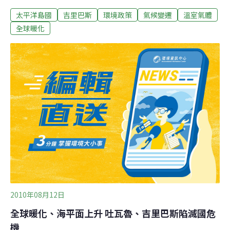
統湯安諾（Anote Tong）生動地比喻說，「吉里巴斯是一
太平洋島國
吉里巴斯
環境政策
氣候變遷
溫室氣體
個珊瑚環礁所構成的島嶼，從島的一邊丟顆石頭就可以丟
到島的另一頭」，某些地方根本毫無內陸可言，因此這個
全球暖化
如世外桃源般的國家現在面臨淹沒的危機。對此，不排除
舉家遷國的可能性。京都議定書將在2012年到期，而今年
月底由聯合國主辦的年度氣候變遷會議即將在墨西哥舉
辦，屆時將做進一步的討論。總統湯安諾希望在新的議定
書簽訂前，讓大國們了解氣候變遷的嚴重性。吉里巴斯有
近10萬居民，散布在33個珊瑚礁島上，水域面積將近100
個台灣大，占了總國土面積的43％，海拔最高只有2公
尺，面對因為海平面上升而造成的淹沒危機，恐怕不是其
它已開發國家可以感同身受的。參與國之一的中國已經表
示支持吉里巴斯，不過另
2010年08月12日
全球暖化、海平面上升 吐瓦魯、吉里巴斯陷滅國危
機