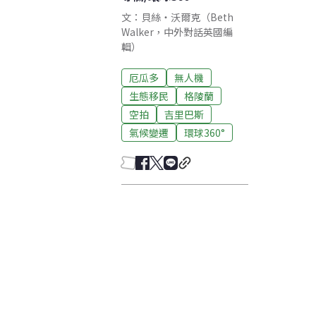
文：貝絲‧沃爾克（Beth
Walker，中外對話英國編
輯）
厄瓜多
無人機
生態移民
格陵蘭
空拍
吉里巴斯
氣候變遷
環球360°