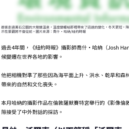
遊客走過黃石公園的大稜鏡溫泉，溫度變暖給那裡帶來了迅速的變化，冬天更短，降
示性景觀將不復從前。圖片來源：喬什·哈納/紐約時報
過去4年間，《紐約時報》攝影師喬什·哈納（Josh H
候變遷在世界各地的影響。
他把相機對準了那些因為海平面上升、洪水、乾旱和森
帶來的自然和文化喪失。
本月哈納的攝影作品在倫敦薩默賽特宮舉行的《影像倫
隙接受了中外對話的採訪。