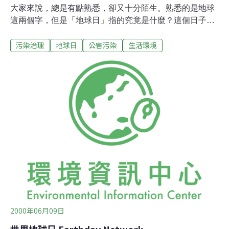
大家來說，總是有點熟悉，卻又十分陌生。熟悉的是地球
這兩個字，但是「地球日」指的究竟是什麼？這個日子跟
我們又有什麼關係？ 話說很久以前，在1970年04月22
污染治理
地球日
公害污染
生活環境
日，大約2千萬美國人走上街頭。進行一連串的示威、遊
行，目的在遊說美國國會議員，通過一連串環境保護及自
然保育的法案。這場由威斯康辛州參議員蓋洛．尼爾生
（Gaylord Nelson）和丹尼斯．海斯（Denis Hayes）發
起，獲得眾多民眾支持的活動，可說是美國有史以來，參
與人數最多的一個民間運動。由於成效顯著，也為了紀
念，「地球日」因此而誕生。 隨後，地球日逐漸由對政府
施壓的遊行活動，逐漸轉變成以關愛地球為訴求的活動。
每年設定不同主題，邀請各國民間組織共襄盛舉。去年，
也就是第二個千禧年，全球響應參與地球日的活動「Earth
Day 2000」，據說超過了1百多個國家，2億多人以上。
2000年06月09日
世界地球日 Earthday Network