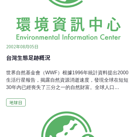
若生活在生態的邊緣，我們必須與生態系的適應力、強健
力、和再生力妥協，也因此可能威脅到其它物種、整個生
態系，最後則是人類本身。以生態足跡分析來研究琳瑯滿
目的人類活動，讓我們得以比較各項活動對生態的衝擊，
且
2002年08月05日
台灣生態足跡概況
世界自然基金會（WWF）根據1996年統計資料提出2000
生活行星報告，揭露自然資源消逝速度，發現全球在短短
30年內已經喪失了三分之一的自然財富。全球人口
5,744,872,401人，平均每人生態足跡為2.85面積單位，包
地球日
括農地足跡0.69、牧地足跡0.31、森林足跡0.28、魚池足
跡0.04、二氧化碳足跡1.41、建地足跡0.12。台灣人口
21,471,448人，而平均每人生態足跡高達4.34面積單位，
包括農地足跡1.28、牧地足跡1.08，森林足跡0.24、魚池
足跡0.13、二氧化碳足跡1.60、建地足跡0.02。全球1996