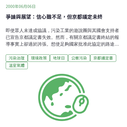
2000年06月06日
爭論與展望：信心雖不足，但京都議定未終
即使眾人未達成協議，污染工業的遊說團與其國會支持者
已宣告京都議定書失效。然而，有關京都議定書終結的報
導事實上卻過於誇張。想使足夠國家批准此協定的路途依
舊坎坷，但是，推動力正逐步增進。京都議定書的重要性
污染治理
環境政策
地球日
公害污染
京都議定書
難以誇大。雖然在1992年的里約地球高峰會中，150個國
家原則上同意降低全球暖化污染，卻一直到京都議定書中
溫室氣體
才他們才同意以法律約束限制排放。如果有足夠的國家通
過京都議定書，此條例將要求工業化國家到2010年時對6
種溫室氣體的總合排放量須比1990年的水平再稍微降低
5%。這雖是保護地球免於全球暖化危機的一小步，卻極具
關鍵性。假使李奧納多狄卡皮歐沒把炫耀京都T恤的下擺
塞入褲子內，還不足以令你相信此協定依舊在運作反抗
中，請參閱下列：* 在十月份的一個國際氣候會議上，德
國首相Gerhard Schroeder呼籲工業化國家在2002年里約
地球高峰會十週年紀念前通過京都議定書。德國、英國、