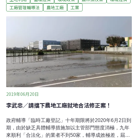
議、由立委林岱樺所提的附帶決議全數遭刪除。落日條款
工廠管理輔導法
農地工廠
工業
與公民訴訟均是公民團體極力爭取的條文。如果不設期
限，工廠就可以非法永久留在農地上。民進黨與時代力量
立委均提出20年期限、甚至詢問經濟部要幾年才夠，但經
濟部仍以「要輔導的農地工廠太多」為由，堅持不設期
限。徐永明重批，這是政府在「放縱自己」。經濟部不願
設期限 時代力量：政府在「放縱自己」《工輔法》修正
草案5月通過初審，確定違章農地工廠將以2016年5月20
日，也就是蔡政府上台為界，之後新增的農地違章工廠斷
水、斷電、拆除；以前存在的低污染工廠可留在原地輔導
合法。程序分兩階段，第一階段限期10年
2019年06月20日
李武忠／請擋下農地工廠就地合法修正案！
政府輔導「臨時工廠登記」十年期限將於2020年6月2日到
期，由於缺乏具體輔導措施加以主管部門態度消極，九年
來順利「合法化」的業者不到50家，輔導成效極差，屆時