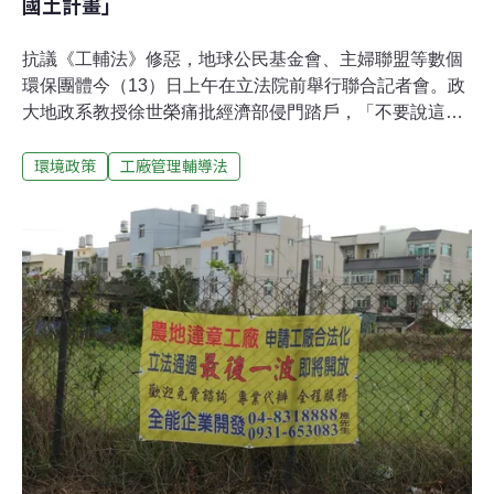
國土計畫」
抗議《工輔法》修惡，地球公民基金會、主婦聯盟等數個
環保團體今（13）日上午在立法院前舉行聯合記者會。政
大地政系教授徐世榮痛批經濟部侵門踏戶，「不要說這是
歷史共業，政府從2001年開始已經給違章工廠業者將近20
環境政策
工廠管理輔導法
年的機會，要求他們合法，輔導他們合法，最後變成拜託
他們合法，結果農地上的違章工廠仍然充耳不聞，現在卻
要讓農地違章工廠就地合法，這樣的《工輔法》是倒行逆
施，是在霸凌國土計畫。」《工輔法》增訂特定工廠登
記 環團怒轟：「為了經濟讓違章工廠永留農地。」《工廠
管理輔導法》在2001年制定，要求既有工廠於兩年內申請
換發工廠登記證，不符規定者最高處10萬罰鍰，然無法遏
止違章工廠持續營運。2010年《工輔法》修正第33、34
條，開放2008年以前的違章工廠辦理「臨時工廠」登記，
並設下十年的輔導期。如今十年過去，臨時登記工廠7400
多家，其中僅有15家轉型合法工廠，而臨時工廠登記將於
明年6月失效。爰此，