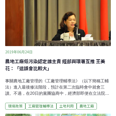
進入修法最關鍵期。雖然民進黨、時代力量立委都提案設
下違章工廠申請合法的期限，到期後還不合法的特定工廠
登記會被廢止，但經濟部卻始終不肯鬆口。實際見證工廠
污染農地的學生緊急召開記者會，百名學生聯名呼籲暫緩
審理《工廠管理輔導法》。
2019年06月24日
農地工廠低污染認定誰主責 經部與環署互推 王美
花：「這誤會比較大」
事關農地工廠管理的《工廠管理輔導法》（以下簡稱工輔
法）進入最後修法階段，預計在第二次臨時會中就會三
讀。不過，在20日的黨團協商中，經濟部即便在立法院長
及立委訴求下，仍不願設下農地工廠輔導期期限（落日條
環境政策
工廠管理輔導法
土地利用
農地工廠
款）。經濟部次長王美花今（24）日在「APEC城鄉創新
生態圈論壇」會後受訪表示，經濟部已就此討論，一兩天