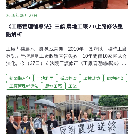
2019年06月27日
《工廠管理輔導法》三讀 農地工廠2.0上路修法重
點解析
工廠占據農地，亂象成常態。2010年，政府以「臨時工廠
登記」管控農地工廠政策宣告失效，10年間僅10家完成合
法化。今（27日）立法院三讀修正《工廠管理輔導法》第
28條，從19:09副院長蔡其昌敲槌的一刻，開啟了「特定
新聞懶人包
土地利用
循環經濟
環境政策
環境經濟
工廠登記」納管時代。根據農委會的農地資源盤查，農地
工廠占用面積是1.4萬公頃。不過，這次修法只針對達一定
工廠管理輔導法
農地工廠
工業
規模、應登記卻未能合法登記的違章農地工廠。根據經濟
部中部辦公室推估，未登記工廠總數約3.8萬家。以下依
「修法重點」、「特定工廠如何輔導」、「修法爭議」整
理如下：修法重點一、以蔡政府上台（2016/5/20）時間為
界， 之後「新增」的未登記工廠，停止供電、供水及拆
除。