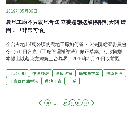
2019年05月06日
農地工廠不只就地合法 立委還想送解除限制大餅 環
團：「非常可怕」
全台占地1.4萬公頃的農地工廠如何管？立法院經濟委員會
今（6）日審查《工廠管理輔導法》修正草案。行政院版
本提出以蔡英文總統上台為界，2016年5月20日以前既有
低污染工廠可留在原地，先取得「特定工廠登記」，再申
土地利用
循環經濟
環境政策
農林漁牧業
環境經濟
請土地合法化。而工廠合法後，就會解除對「特定工廠」
的七項限制，土地與工廠均可自由買賣。但有立委對此放
工廠管理輔導法
農地工廠
工業
寬仍不滿，林岱樺就提出，應鼓勵農地工廠「產業永
續」，只管環保、公安，不應限制商業行為，否則可能淪
為「閒置」農地工廠。最後，因立委對特定工廠的限制、
......
01
05
06
07
08
回饋金金額、及吹哨人檢舉條款有不同意見，雖然完成初
審，但保留第28條的四項條文送黨團協商。立院審議前，
地球公民基金會等民間團體共同召開記者會，批評此次修
法將讓零星工廠散落農田的景象生生世世永留台灣。審議