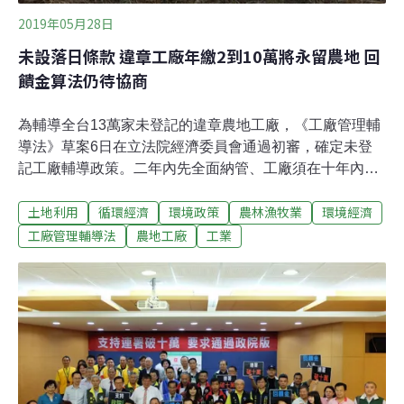
2019年05月28日
未設落日條款 違章工廠年繳2到10萬將永留農地 回
饋金算法仍待協商
為輔導全台13萬家未登記的違章農地工廠，《工廠管理輔
導法》草案6日在立法院經濟委員會通過初審，確定未登
記工廠輔導政策。二年內先全面納管、工廠須在十年內改
善完成並取得「特定工廠登記」後，再進行土地與建物的
土地利用
循環經濟
環境政策
農林漁牧業
環境經濟
合法程序，就能「原地」合法。合法化過程中，工廠必須
繳交「納管輔導金」、「營運管理金」、「回饋金」。其
工廠管理輔導法
農地工廠
工業
中，「回饋金」涉及土地變更，金額最多，爭議也最大，
被保留在今（28）日中午的立院黨團協商處理，但協商議
程最後因中央選舉委員會主委人事同意權案而取消。雖未
明訂入法，但經濟部擬定「納管輔導金」、「營運管理
金」都是年繳2到10萬，現行的回饋金標準則是公告土地
現值的50%。民進黨籍立委林岱樺希望回饋金降到5%，遭
環保團體砲轟「太誇張」，連同黨立委也擔心回饋金太