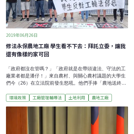
2019年06月26日
修法永保農地工廠 學生看不下去：拜託立委，讓我
還有像樣的家可回
「政府都沒在管嗎？」「政府就是在帶頭違法、守法的工
廠業者都是潘仔！」來自農村、與關心農村議題的大學生
們今（26）在立法院前發生怒吼。他們手捧「農地送終」
的照片，披麻撐傘，抗議經濟部主導的《工廠管理輔導
環境政策
工廠管理輔導法
土地利用
農地工廠
法》將讓工廠永遠留在農地上。《工廠管理輔導法》草案
預計明（27）日進入最後的黨團協商跟三讀。「拜託拜
託，讓我們還有一個像樣的家可以回，而不是一個只有濃
厚金屬氣息，不是記憶裡的家。」學生懇請立委拒絕這部
惡法，不要成為破壞農地與年輕人未來的幫凶。工廠永留
農地「無期限」 學生為農地「送終」《工廠管理輔導法》