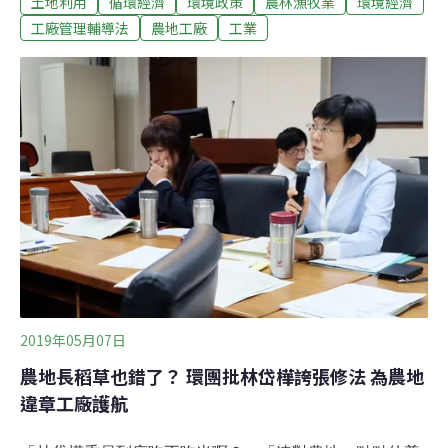
土地利用
循環經濟
環境政策
農林漁牧業
環境經濟
公安。除了公安問題，環團也現剖被污染的石蚵、並拿出
農地工廠「榮成紙廠」上百筆的裁罰紀錄，呼籲修法中的
工廠管理輔導法
農地工廠
工業
《工廠管理輔導法》一定要設下落日條款，不能放任零星
工廠在農地「就地合法」，只有農工分離，才有真正的公
安與環安。建物、道路、整體規劃通通不及格 光靠消防設
施難保公安 為解決占地1.4萬公頃的農地工廠問題，立法
院正在審查《工廠管理輔導法》修正草案。工廠只要改善
消防、環保後取得「特定工廠登記」，就可免受建築、土
地法規裁罰，等同讓工廠在農地上「就地合法」。政府信
誓旦旦會確保的環保、公安，卻遭專家打臉。
2019年05月07日
農地長稻草也錯了？ 環團批林岱樺誇張修法 為農地
違章工廠護航