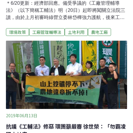
＊6/20更新：經濟部回應。備受爭議的《工廠管理輔導
法》（以下簡稱工輔法）明（20日）起即將闖關立法院三
讀，由於上月初審時綠營立委林岱樺強力護航，後來工廠
業者提出破10萬人連署相挺政院版修法，讓違章農地工廠
環境政策
工廠管理輔導法
土地利用
農地工廠
就地申請合法，而且沒有設下落日期限。引發環團憤怒抗
議，擔憂工廠就此永留農地上。今（19日）環團地球公民
基金會踢爆，有經濟部官員操縱連署，募款成立協會，主
張違法變合法。環團公開錄音檔與逐字稿，指控經濟部中
部辦公室簡任技正兼科長雲瑞龍在公開說明會上發表討好
違章工廠業者的言論，甚至形容破10萬人支持的連署是
「在電腦前鍵盤按到手要被扭到，是按出來的」。
2019年06月13日
抗議《工輔法》修惡 環團籲嚴審 徐世榮：「勿霸凌