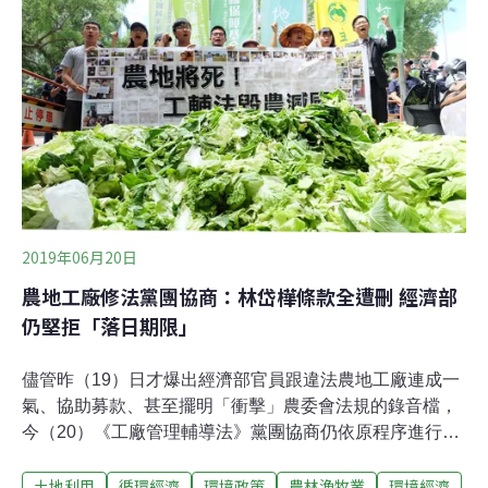
內就會確定。此外，她否認外界認為低污染業別認定是經
濟部主導的說法，她表示「這誤會比較大一點」。不過，
根據《工輔法》修正草案條文，經濟部是主管機關。環保
署澄清，污染認定是由「經濟部」會同環保署、農委會等
機關認定，目前已經有初步討論的版本，預期會增加幾項
中高污染業別。王美花也否認這次修法會比現況更差，
「坦白講，這麼多已經存在這麼久的工廠，地方政府也不
執行啊。」污染類別是關鍵 經濟部、環保署誰主責？
2019年06月20日
農地工廠修法黨團協商：林岱樺條款全遭刪 經濟部
仍堅拒「落日期限」
儘管昨（19）日才爆出經濟部官員跟違法農地工廠連成一
氣、協助募款、甚至擺明「衝擊」農委會法規的錄音檔，
今（20）《工廠管理輔導法》黨團協商仍依原程序進行。
但在設定輔導違章工廠期限的落日條款、以及公民訴訟兩
土地利用
循環經濟
環境政策
農林漁牧業
環境經濟
項關鍵條款上依舊卡關，留待下禮拜協商。而惹出社會爭