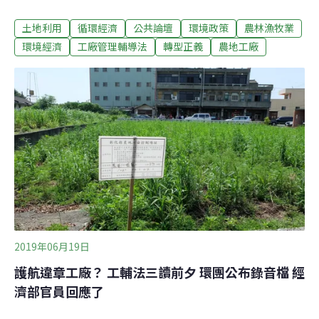
數萬違規工廠將面臨拆除命運。由於《工廠管理輔導法》
土地利用
循環經濟
公共論壇
環境政策
農林漁牧業
牽涉龐大利益，在業者積極遊說下，行政院竟然以讓產業
安心「拚經濟」為由，提出該法修正草案，以2016年5月
環境經濟
工廠管理輔導法
轉型正義
農地工廠
20日為界線（依據為何？），新增的違章工廠，一律即報
即拆，在此之前的「低污染」業者（標準為何？），修法
後2年內須申請納管，3年內提出工廠改善計畫，取得「特
定工廠登記」，再申請變更地目，就地成為「合法工廠」
卻沒有「輔導落日期限」，農地將遭永久侵占，對守法業
者不公平，也不符合蔡政府強調的轉型正義！農地遭永久
侵占 農村大浩劫此例一開，將如過去鬆綁農地農有般，給
台灣農業的永續發展帶來浩劫。當初基於選舉考量，政府
妥協將農地政策，由原本的「農地、農有、農用」改為
「放寬農地農有，落實農地農用」，
2019年06月19日
護航違章工廠？ 工輔法三讀前夕 環團公布錄音檔 經
濟部官員回應了