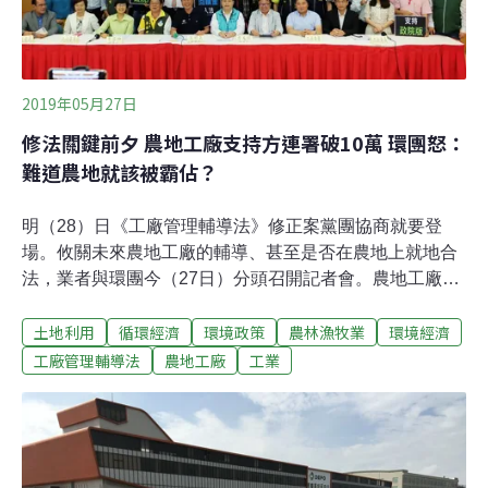
少，連合法工廠都會反彈。全國臨時工廠登記聯盟27日召
開記者會，希望回饋金計算明確入法。不過，經濟部政務
次長王美花今（28）日說明，經濟部傾向在後
2019年05月27日
修法關鍵前夕 農地工廠支持方連署破10萬 環團怒：
難道農地就該被霸佔？
明（28）日《工廠管理輔導法》修正案黨團協商就要登
場。攸關未來農地工廠的輔導、甚至是否在農地上就地合
法，業者與環團今（27日）分頭召開記者會。農地工廠業
者拿著10萬連署書力挺行政院版、支持在工廠合法前限制
土地利用
循環經濟
環境政策
農林漁牧業
環境經濟
買賣，與日前林岱樺提出解除限制大餅不同，不過林與多
位立委均到場聲援業者。「你們立法來搶我們的土地」，
工廠管理輔導法
農地工廠
工業
另一方面，環團與楊儒門、洪箱等農民今天重砲批這次修
法將讓工廠永留農地。除了要求《工廠管理輔導法》務必
納入輔導期限，環團也批，修法讓工廠合法化後可以買
賣，炒作潮再度興起，將讓工廠繼續往其它農地流竄，無
法解決農地工廠問題。