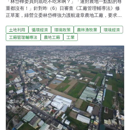
「林岱樺委員到底吃不吃米啊？」「連對農地一點點的尊
重都沒有！」針對昨（6）日審查《工廠管理輔導法》修
正草案，綠營立委林岱樺強力護航違章農地工廠，要求解
除其土地、工廠買賣限制、降低回饋金、檢討放寬隔離綠
土地利用
循環經濟
環境政策
農林漁牧業
環境經濟
帶、建蔽率等，引發環團不滿。今（7日）早召開記者
會，點名林岱樺「毀農滅國」。「竟然說是台灣的農地有
工廠管理輔導法
農地工廠
工業
稻草會去影響違章工廠，所以違章工廠才要蓋圍牆！」
「還說農地工廠是打不死的蟑螂，所以要修法保護他
們！」環團要民進黨盡快與林岱樺切割，並訴求納入公民
訴訟條款，讓地方政府不拆除違法工廠的問題有法可管。
農地工廠修法 恐超越建築、土地、農地管制擔心農地上的
違章工廠影響農業生產、或有建築消防漏洞，法規要求農
地工廠合法化前須設隔離綠帶、並且有建蔽率及容積率的
限制。對此，昨日修法時，林岱樺提出數條附帶決議，要
求放寬規定，並且讓工廠取得特定工廠登記後不再受「優
良農地」限制。