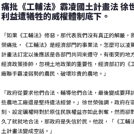
痛批《工輔法》霸凌國土計畫法 徐
利益遭犧牲的威權體制底下。
「如果《工輔法》修惡，那代表我們沒有真正的解嚴，
榮痛批，《工輔法》是經濟部門的事業法，怎麼可以凌
計畫法訂定以後應該是各部門共同來遵守，有衝突的地
經濟政策掛帥，忽視土地政策的重要性，經濟部訂的《
廠聯手霸凌弱勢的農民、破壞珍貴的農地。」
「政府從要求他們合法、輔導他們合法，最後變成要拜託
些農地工廠還是堅持違法經營。」徐世榮強調，政府在
刻、設定礦權時對於原住民族權益亦如此剝奪，然而卻
久了就就地合法，那政府是失信於民。他說，「《工輔
土計畫法變成空話。」