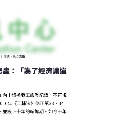
法》修惡。孫文臨攝
怒轟：「為了經濟讓違
兩年內申請換發工廠登記證，不符規
10年《工輔法》修正第33、34
記，並設下十年的輔導期。如今十年