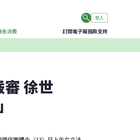
登入
綠色消費
訂閱電子報
捐款支持
審 徐世
」
環保團體今（13）日上午在立法