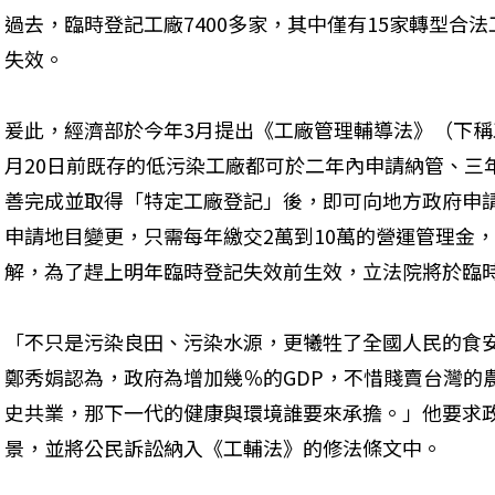
過去，臨時登記工廠7400多家，其中僅有15家轉型合
失效。
爰此，經濟部於今年3月提出《工廠管理輔導法》（下稱工
月20日前既存的低污染工廠都可於二年內申請納管、三
善完成並取得「特定工廠登記」後，即可向地方政府申
申請地目變更，只需每年繳交2萬到10萬的營運管理金
解，為了趕上明年臨時登記失效前生效，立法院將於臨
「不只是污染良田、污染水源，更犧牲了全國人民的食
鄭秀娟認為，政府為增加幾％的GDP，不惜賤賣台灣的
史共業，那下一代的健康與環境誰要來承擔。」他要求
景，並將公民訴訟納入《工輔法》的修法條文中。