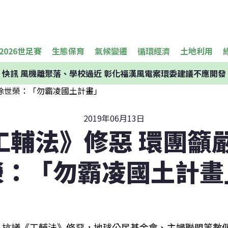
2026世足賽
生態保育
氣候變遷
循環經濟
土地利用
快訊
風機離聚落、學校過近 彰化福漢風電案環委建議不應開發
2019年06月13日
工輔法》修惡 環團籲嚴
榮：「勿霸凌國土計畫
抗議《工輔法》修惡，地球公民基金會、主婦聯盟等數個