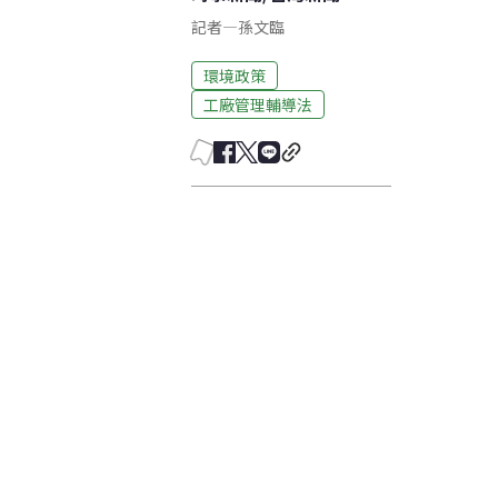
記者
—
孫文臨
環境政策
工廠管理輔導法