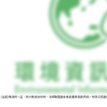
(左起)導演柯一正、政大教授徐世榮、主婦聯盟基金會副董事長鄭秀娟。地球公民基