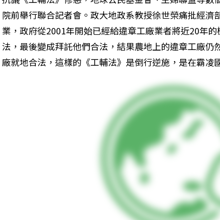
院前舉行聯合記者會。政大地政系教授徐世榮痛批經濟
業，政府從2001年開始已經給違章工廠業者將近20年
法，最後變成拜託他們合法，結果農地上的違章工廠仍
廠就地合法，這樣的《工輔法》是倒行逆施，是在霸凌