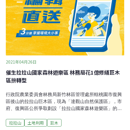
農民米臼阿公現身分享種植甜柿30多年的經驗，強調順應
自然的農作方式，邀請大眾上山親自體會拉拉山豐富的生
態與「沒有光害的星空」。復興區區長蘇佐璽表示，公所
自去年開始，便在不同季節的農產品推廣活動中搭配豐富
的活動。本次慶典是首次將當季的甜柿推廣活動與暗空主
題結合，希望在今年底為甜柿行銷創造一次「創新結
合」，藉此讓復興區的觀光持續進步。桃園市政府風
2021年04月26日
催生拉拉山國家森林遊樂區 林務局花1億修繕巨木
區拚轉型
行政院農業委員會林務局新竹林區管理處所轄桃園市復興
區後山的拉拉山巨木區，現為「達觀山自然保護區」，市
府、復興區公所爭取劃設「拉拉山國家森林遊樂區」的綱
要規劃書已於2021年3月16日獲農委會核定，因應國家森
拉拉山
土地利用
巨木
林遊樂區的規劃，新竹林管處盤點全區資源與基礎設施，
粗估將持續投入約1億元經費進行修繕。除了3月底啟動生