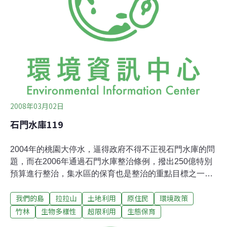
文瑞表示，過去原住民種樹，現在農地解耕、原住民賣地
求現，拉拉山半數以上民宿不是原住民開的，山林破壞的
情況變得更嚴重。李文瑞建議，管理民宿不能只看是否合
乎法令規定，就核發執照，而是應了解當地民宿分布，以
及訂定飽和容量，以總量管制才能永續經營。兼任中華民
國民宿協會全國聯合會秘書長的靜宜大學觀光事業
2008年03月02日
石門水庫119
2004年的桃園大停水，逼得政府不得不正視石門水庫的問
題，而在2006年通過石門水庫整治條例，撥出250億特別
預算進行整治，集水區的保育也是整治的重點目標之一。
長年來，政府總認為是超限利用造成崩塌，而崩塌又讓水
我們的島
拉拉山
土地利用
原住民
環境政策
庫淤積，一連串的連鎖反應，是否都能用特別預算來解
決？政府對於集水區內的土地規劃，又是如何打算的呢？
竹林
生物多樣性
超限利用
生態保育
桃119線是從復興鄉往東眼山的道路，全線都位在石門水