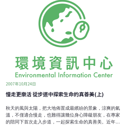
庫集水區內，林務局大溪工作站的黃麗萍主任，20多年來
都很關注它的發展，她觀察到，這3-4年間，桃119線的開
發有蠢蠢欲動的跡象。桃119線沿途中陸續發現有私人道
路開闢，以及大面積開墾農地的情況，這個警訊讓人不免
擔心它會不會邁入拉拉山附近山頭過度開發的後塵。1964
年正式運作的石門水庫，紀念碑文上清楚註記著水庫成立
的5大目標：灌溉、發電、給水、防洪還有觀光。很早以
前，地方政府就積極推展觀光產業，根據觀光局的統計，
每年到石門水庫風景區的遊客
2007年10月24日
慢走更樂活 從步道中探索生命的真善美(上)
秋天的風與太陽，把大地佈置成最繽紛的景象，涼爽的氣
溫，不僅適合慢走，也難得讓幾位身心障礙朋友，在專家
的陪同下首次走入步道，一起探索生命的真善美。近年林