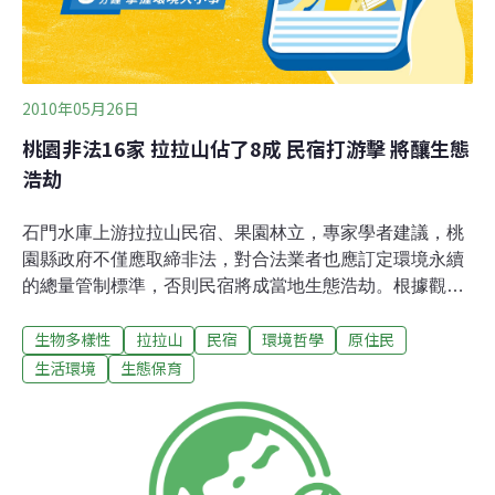
2010年05月26日
桃園非法16家 拉拉山佔了8成 民宿打游擊 將釀生態
浩劫
石門水庫上游拉拉山民宿、果園林立，專家學者建議，桃
園縣政府不僅應取締非法，對合法業者也應訂定環境永續
的總量管制標準，否則民宿將成當地生態浩劫。根據觀光
局資料，桃園縣目前有22家合法民宿，但是非法民宿亦有
生物多樣性
拉拉山
民宿
環境哲學
原住民
16家，8成集中在拉拉山區，上網搜尋，至少還有超過10
家民宿不在觀光局掌握內。桃園縣政府觀光行銷處解釋，
生活環境
生態保育
部分非法民宿因原住民移轉產權、設定地上權等年限未到
期，短時間內還無法變更合法；加上部分非法業者只在旺
季營業，或透過農莊、果園掩飾偷偷開民宿，更增取締困
難。專做生態旅遊、本身是原住民的瘋馬旅行社總經理李