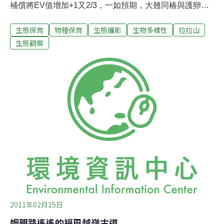
補償將EV值增加+1又2/3，一如預期，大翹同椿與護卵的
溫馨畫面愈見明朗，我也更加讚嘆這片原始森林的多樣
生態保育
物種保育
生態攝影
生物多樣性
拉拉山
性。（桃園拉拉山）Nikon D300，60mm微距鏡頭，快門
優先，光圈f/4，快門1/160秒。（ISO400，曝光補償+1又
生態觀察
2/3，自然光手持拍攝）晨光灑曳，像個頑皮孩童自在穿梭
中海拔原始針闊葉混合林間，枝葉縫隙成為它的遊戲場，
我行走在拉拉山神木區步道上，只能任它擺布光線，我的
瞳孔不斷調整大小以適應林下明暗變化，若眼睛是台精密
的相機，忽明忽暗的光線讓眼內「測光值」不斷改變，每
眨一次眼，就像啟閉相機的快門簾幕，大腦沒有記憶卡的
容量限制，卻有「記憶」遺失的危機。遊客如織的神木區
並非良好觀察昆蟲處（若能刪除遊客就好了），眾人神色
匆匆，唯獨我緩步四 處張望，渴望以目光奪取森林每一處
角落的祕密，
2011年02月15日
姻親路遙遙的福巴越嶺古道