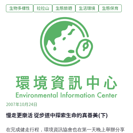
務局推出一系列的全國步道系統活動，10月22日及23日兩
生物多樣性
拉拉山
生態旅遊
生活環境
生態保育
天，更與台灣環境資訊協會帶領一群身心障礙者朋友，前
往桃園縣拉拉山與宜蘭縣松羅溪步道體驗自然。除了請古
道專家帶隊探索沿途的古道遺蹟，同時邀請作家、攝影
家、自然體驗專家引導身心障礙朋友與大自然互動，並協
助創作，讓參與者從大自然中尋找創意的元素。第一天首
先抵達桃園縣復興鄉角板山西南側的角板山公園，許多人
來到角板山公園，大多是慕櫻花、楓紅之名而來，座落於
其中的樟腦收納所，似乎有點格格不入。但古道專家伍元
和指出，最早此地以種植樟樹為主，是外銷歐美的主要產
地，直到樟樹砍完，才改為菜園，再漸漸轉變為觀光地。
伍元和表示，台灣早期竄起的觀光區，幾乎不脫此種模
式。體驗教育專家吳海獅揀起掉落在地的樟樹枝葉，遞
2007年10月24日
慢走更樂活 從步道中探索生命的真善美(下)
在完成健走行程，環境資訊協會也在第一天晚上舉辦分享