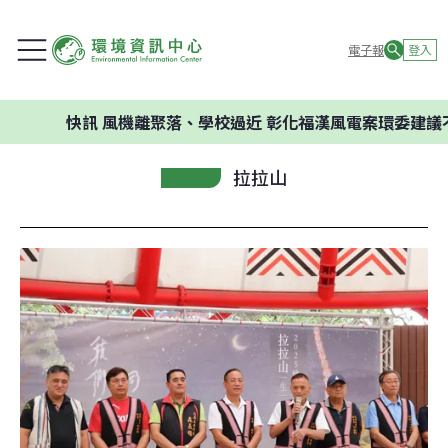
電子報
登入
快訊
風機離聚落、學校過近 彰化福漢風電案環委建議不應
拉拉山