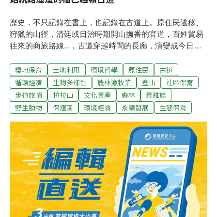
歷史，不只記錄在書上，也記錄在古道上。原住民遷移、
狩獵的山徑，清廷或日治時期開山撫番的官道，百姓貿易
往來的商旅路線...，古道穿越時間的長廊，演變成今日旅
人訪景尋幽的步道。歷史悠悠 泰雅姻親路兩、三百年前，
棲地保育
土地利用
環境哲學
原住民
古道
桃園復興鄉巴陵的泰雅族大嵙崁群，向北翻越達觀山，踩
踏出一條狩獵的山徑，抵達烏來的福山村，而泰雅族人也
循環經濟
生物多樣性
農林漁牧業
登山
社區保育
在祖先亞維‧布納的帶領下，循路從巴陵遷徙到了福山，這
步道旅情
拉拉山
文化資產
森林
泰雅族
條山徑就是福巴越嶺古道的前身。之後，兩地族人藉山徑
野生動物
保護區
環境經濟
永續發展
生態保育
往來聯繫及婚姻嫁娶，因此有「姻親路」之稱。清代實施
開山輔番政策，曾在烏來及福山設置防番屯所。日治時
期，日人為聯繫台北廳與桃園廳的交通、並控制高經濟價
值的樟腦事業，及加強對山地原住民的管理，遂依循原始
山徑修築為警備道路，名為「拉拉山角板山越嶺道」。當
年沿線設置十個駐在所（警察派出所），今日僅見茶墾
（扎孔）、檜山及拉拉山三個駐在所的斷垣殘壁，埋沒在
悠悠歲月及荒煙蔓草中，訴說古道一頁滄桑史。