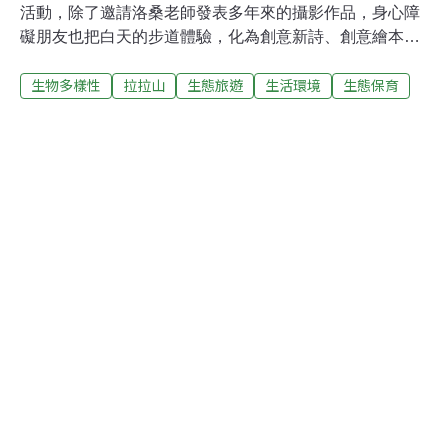
活動，除了邀請洛桑老師發表多年來的攝影作品，身心障
礙朋友也把白天的步道體驗，化為創意新詩、創意繪本，
以及影像分享。因肢體障礙而不適合久走的黃淑梅，在生
生物多樣性
拉拉山
生態旅遊
生活環境
生態保育
態畫家徐偉斌指導下，畫出了雄偉的神木。黃淑梅不好意
思地說，「以前都是開著車子到一個定點看看就走了，從
來沒有這樣子走進山林，今天有各方面的專家為我們解
說，還有畫家徐老師引導我從不同角度看自然，感覺蠻震
撼的，包括拉拉山裡面的山巒、空氣的流動，還有光影的
變化，這都是我以前沒有感受過的，實在很特殊。我不但
發現台灣更美了，也將這美景轉化為永恆的畫作。」徐偉
斌也鼓勵她能保持繪畫的興趣，留下自然最美的印象。唐
寶寶范晉嘉也用他最直接的語言一一介紹他的作品，除了
台灣八角金盤、通脫木、拉拉山雲霧、蕨類，當他介紹一
號神木前面站著笑容燦爛的母親，他也笑著說希望母親和
神木一樣長壽並且永遠漂亮，洛桑老師抱著他說，晉嘉實
在