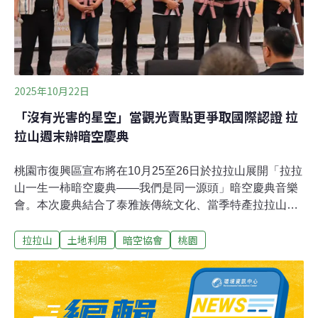
2025年10月22日
「沒有光害的星空」當觀光賣點更爭取國際認證 拉
拉山週末辦暗空慶典
桃園市復興區宣布將在10月25至26日於拉拉山展開「拉拉
山一生一柿暗空慶典——我們是同一源頭」暗空慶典音樂
會。本次慶典結合了泰雅族傳統文化、當季特產拉拉山甜
柿，以及與台灣暗空協會的合作，共同推動復興區拉拉山
拉拉山
土地利用
暗空協會
桃園
地區爭取成為全台灣第二個由國際暗空協會認證的場域。
台灣暗空協會發布新聞稿，19日的記者會現場，各式機關
出席表達支持，包含原住民族委員會、桃園市政府原民
局、農業局、風管處、復興區民代表會及各里里長與復興
區農會，一同見證暗空慶典的開幕。記者會上，更有資深