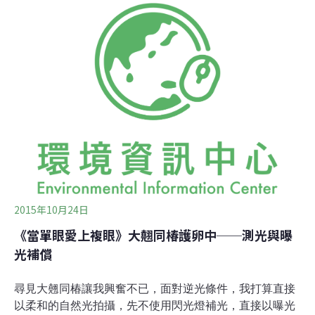
態教育館轉型為遊客中心的改善工程，接續還有管理站及
箱涵等改善工程陸續展開，整個修繕工期預計至明年1月
底竣工。桃園市政府觀光旅遊局長楊勝評表示，市府正積
極推動北橫成為國家級的風景區，拉拉山森林遊樂區也規
劃在北橫國家風景區範圍內，其建設可望帶動地方觀光旅
遊產業的蓬勃發展，更可與市府推動的國家風景特定區計
畫相結合；目前巨木區未收費，將來蛻變設國家森林遊樂
區將收費。
2015年10月24日
《當單眼愛上複眼》大翹同椿護卵中──測光與曝
光補償
尋見大翹同椿讓我興奮不已，面對逆光條件，我打算直接
以柔和的自然光拍攝，先不使用閃光燈補光，直接以曝光