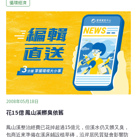
灘插竹竿的定置蚵田因水深不足，蚵苗無法懸吊水中汲取
循環經濟
足夠的微生物，許多漁民紛紛將定置蚵田往內陸移動。在
定置蚵田進一步內移後，海口大排河道插滿成片竹管，一
旦上游雜物漂流至此處，極易淤塞，妨害水流。不少村民
反映，遇雨淹水幾已成為當地住戶夢魘，進入汛期後，
7、8月是颱風侵台機率最高時期，若未能及時清除這些定
置蚵田，區域排水功能將大打折扣，相關部門不能坐視潛
藏危機存在不處理。
2008年05月18日
花15億 鳳山溪髒臭依舊
鳳山溪整治經費已花掉超過15億元，但溪水仍又髒又臭，
包商近來準備在溪床鋪設植草磚，沿岸居民質疑會影響防