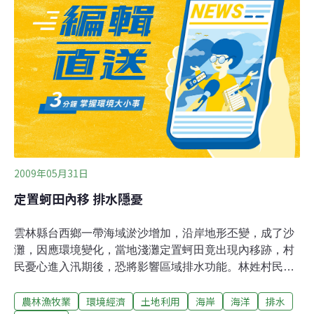
該流到哪裡去？為了不要讓路面不要積水影響交通，為了
把雨水排掉，工程師於是在道路兩側設計了排水溝，讓路
面上的雨水流進水溝，再順著水溝排入河裡。但是，由於
雨水將路面垃圾也一併沖刷進溝裡，沒有定期清理的露天
排水溝骯髒危險，且有礙市容，於是，工程師又將排水溝
加蓋，眼不見為淨。隨著都市人口愈來愈多，土地愈來愈
珍貴，排水溝已不符合空間效益，工程師因而設計雨水下
水道，乾脆將排水溝藏到地下去。
2009年05月31日
定置蚵田內移 排水隱憂
雲林縣台西鄉一帶海域淤沙增加，沿岸地形丕變，成了沙
灘，因應環境變化，當地淺灘定置蚵田竟出現內移跡，村
民憂心進入汛期後，恐將影響區域排水功能。林姓村民指
出，這幾年台西海埔地大肆開發，當地地形、地貌改變，
農林漁牧業
環境經濟
土地利用
海岸
海洋
排水
也影響到海水流向、流速，沿岸淤沙日增，過去在近海淺