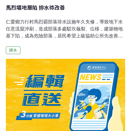
馬烈壩地層陷 排水待改善
仁愛鄉力行村馬烈霸部落排水設施年久失修，導致地下水
任意流竄沖刷，造成部落多處駁坎龜裂、位移，建築物地
基下陷，成為危險部落，居民希望上級協助公所先改善排
水設施，並加強地下水位監測與地層滑動預警，以策安
排水
全。力行村長林忠正表示，馬烈霸部落排水系統年久失
修，新建的排水設施也不完善，有些甚至是無尾溝，導致
地下水任意流竄沖刷，多年來已造成多處駁坎龜裂、位
移。前年8月莫拉克風災，衛生室後方空地嚴重下陷，雖
然緊急填補，但近2年來建築物地基又出現約20公分的落
差，上方的力行國小、望洋派出所建築也岌岌可危，尤其
是派出所後方緊鄰山坡，地層滑動導致高約150公分的駁
坎破裂或變形。公所指出，遷村茲事體大，需要取得適合
土地與居民達成共識，勢必耗費許多時間，短期內希望行
政院原民會、農委會水保局能夠協助改善部落排水系統，
並加強山坡地橫向截水與縱向排水，加強地下水位監測與
地層滑動預警, 確保部落安全。地下水位監測與地層滑動