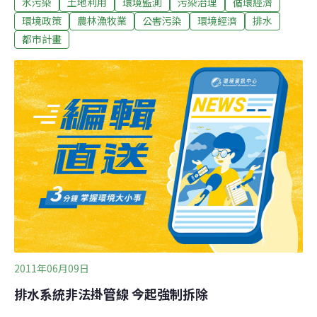
水污染
土地利用
環境監測
污染治理
循環經濟
水分流工程。當地賴姓農民指出，安和路賴氏大宗祠附近
的稻田，均仰賴一條從台中港路延伸至此的溝渠灌溉，以
環境政策
農林漁牧業
公害污染
環境經濟
排水
往溝渠水源清澈，但近來卻變得又黑又臭，有如臭水溝，
都市計畫
他的稻田再過一周即可收成，如今豐滿的稻穗卻出現染
病、倒伏的狀況，懷疑溝渠的水源已遭到汙染，令他損失
慘重。水利會同意先增加朝馬路附近灌溉溝渠水量，供當
地農民使用，但這只是權宜之計，張廖萬堅要求市府相關
單位找出汙水源頭，進行汙水、雨水的分流工程，而重劃
公司也允諾設置暗管將乾淨溪水引至該溝渠，徹底解決農
民的灌溉問題。
2011年06月09日
排水系統非法掛管線 今起強制拆除