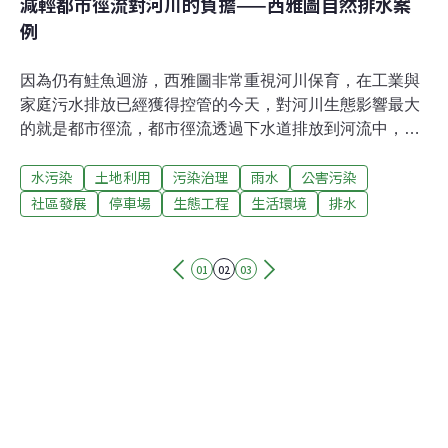
減輕都市徑流對河川的負擔——西雅圖自然排水案
例
因為仍有鮭魚迴游，西雅圖非常重視河川保育，在工業與
家庭污水排放已經獲得控管的今天，對河川生態影響最大
的就是都市徑流，都市徑流透過下水道排放到河流中，不
但改變河流水文，其中所含的污染物也嚴重衝擊水棲生
水污染
土地利用
污染治理
雨水
公害污染
物，是河川污染的頭號問題。為了減輕都市徑流對河川水
文和水質造成的負擔，近幾年來，西雅圖開始嘗試另一種
社區發展
停車場
生態工程
生活環境
排水
不同的排水工法：與其將各地的雨水徑流用地下管道收集
起來一起排放，不如在地讓雨水入滲，既可減輕下水道系
01
02
03
統的負擔，又可兼顧到水質的問題。過去我曾撰文介紹這
個概念，有興趣的讀者請參考街道排水設計的另一種可
能：向西雅圖的「SEA Street」學習一文。西雅圖工務局
的（Seattle Public Utilities）已經進行了好幾個類似的案
例，他們的網站中有許多詳盡的資訊。