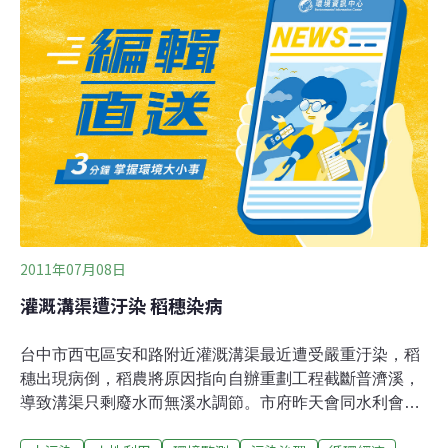
築急劇增加，而綠地則被不斷蠶食，綠地面積逐漸減少會
導致北京抵禦災害的能力愈來愈弱。
2011年07月08日
灌溉溝渠遭汙染 稻穗染病
台中市西屯區安和路附近灌溉溝渠最近遭受嚴重汙染，稻
穗出現病倒，稻農將原因指向自辦重劃工程截斷普濟溪，
導致溝渠只剩廢水而無溪水調節。市府昨天會同水利會勘
察，決定增加附近灌溉溝渠水量，再於上游進行汙水、雨