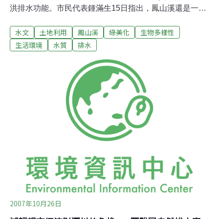
洪排水功能。市民代表鍾滿生15日指出，鳳山溪還是一條
臭水溝，水質未改善前，就執行綠美化工程，是本末倒
水文
土地利用
鳳山溪
綠美化
生物多樣性
置。鳳山溪整治計畫是縣府的重大工程之一，近年來已陸
續投注超過15億元經費，由於有關水質改善列在整治計畫
生活環境
水質
排水
的後期工程，因此溪水至今仍是又臭又髒，長年來飽受市
民詬病。鳳山市長許智傑等人15日上午會勘，住岸邊的梁
姓市民及三民里長黃榮貴等人說，以前鳳山溪水位高漲
時，低漥的天公廟地區曾淹水及胸，近年來改善當地排水
系統後，淹水情況才明顯改善，如今要在溪床上植草，居
民擔心又會發生水患。參與會勘的包商代表說，市公所和
里民的意見，包商會提供縣政府水利處參考，居民擔心植
草會影響防洪排水功能，他們將加深子溝深度，增加排水
量。
2007年10月26日