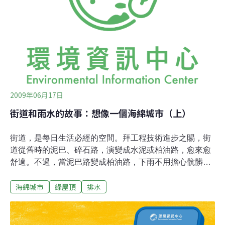
處理雨水逕流的新做法，顛覆了傳統「盡快將水排除」的
排水觀念，而是設法將雨水留在基地，在需要維持乾爽的
道路旁打造一系列「生態草溝」（bio-swale）。
2009年06月17日
街道和雨水的故事：想像一個海綿城市（上）
街道，是每日生活必經的空間。拜工程技術進步之賜，街
道從舊時的泥巴、碎石路，演變成水泥或柏油路，愈來愈
舒適。不過，當泥巴路變成柏油路，下雨不用擔心骯髒的
爛泥巴時，工程師得想辦法處理另一個問題，那就是，降
海綿城市
綠屋頂
排水
到柏油路上的雨水該怎麼辦？從泥濘路到雨水下水道泥巴
或碎石路或許在下雨時泥濘不堪，但是雨水可以直接滲透
到土壤中，等天晴路乾後也就沒事了。但水泥和柏油卻不
透水，降下來的雨水永遠也滲不進下面的土壤，那麼雨水