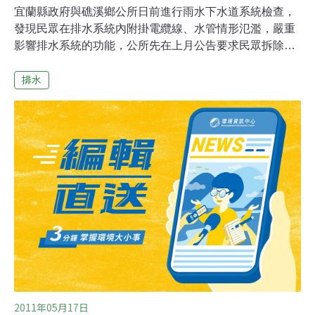
宜蘭縣政府與礁溪鄉公所日前進行雨水下水道系統檢查，
發現民眾在排水系統內附掛電纜線、水管情形氾濫，嚴重
影響排水系統的功能，公所先在上月公告要求民眾拆除這
些非法管線，但成效不佳，決定從9日起派員強制拆除作
排水
業。礁溪鄉公所說，不少民眾貪圖方便，利用公共排水系
統的空間附掛水管、電纜線，造成排水系統的空間被嚴重
壓縮，特別是道路側溝的排水涵管，民眾所附掛的水管、
電纜線竟然佔掉排水系統2/3的空間，不僅讓公所清潔人員
無從清理水溝中的淤泥，一旦下起豪大雨，這些排水系統
無法發揮正常排水功能，恐將會釀成災情。
2011年05月17日