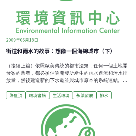
2009年06月18日
街道和雨水的故事：想像一個海綿城市（下）
（接續上篇）依照歐美傳統的都市法規，任何一個土地開
發案的業者，都必須估算開發所產生的雨水逕流和污水排
放量，然後建造新的下水道並與城市原本的系統連結。但
隨著都市不斷地蔓延，中央集中式的下水道和污水處理系
綠屋頂
環境書摘
生活環境
永續發展
排水
統得承擔愈來愈龐大的家庭廢水和雨水逕流量，加重了系
統的負荷和運作成本；而混在一起的雨污水每每在暴雨時
溢流到河中，也造成河流生態的日益惡化。雨水慢慢流，
街道排水新革命於是，歐美城市一方面開始思考如何減少
雨水逕流，另一方面也檢討中央集中排水的做法，改以分
散式、現地處理方式來減輕下水道系統的負擔。歐美城市