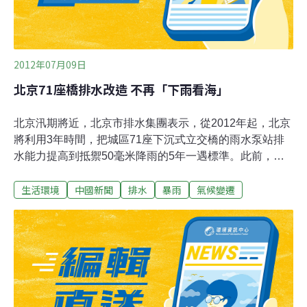
2012年07月09日
北京71座橋排水改造 不再「下雨看海」
北京汛期將近，北京市排水集團表示，從2012年起，北京
將利用3年時間，把城區71座下沉式立交橋的雨水泵站排
水能力提高到抵禦50毫米降雨的5年一遇標準。此前，這
些靠泵站排水的下沉式立交橋的排水能力是抵禦2至3年一
生活環境
中國新聞
排水
暴雨
氣候變遷
遇的降雨標準。加上此前已完成改造和建設標準較高無需
改造的7座，城區內78座下沉式立交橋將能夠抵禦暴雨。
同時，將為有條件的下沉式立交橋加建調蓄水池，並採取
客水分流等措施，最終實現在降雨量達70毫米的暴雨中，
車輛仍能夠順利通過的目標。