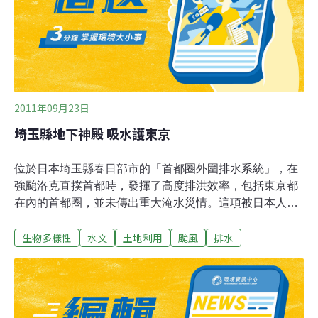
2011年09月23日
埼玉縣地下神殿 吸水護東京
位於日本埼玉縣春日部市的「首都圈外圍排水系統」，在
強颱洛克直撲首都時，發揮了高度排洪效率，包括東京都
在內的首都圈，並未傳出重大淹水災情。這項被日本人稱
為「地下神殿」，堪稱是世界最大的排水設施，因風災而
生物多樣性
水文
土地利用
颱風
排水
再度成為媒體焦點。強颱洛克在21日從日本靜岡縣登陸，
隨即直撲關東及東北地區，洛克不但最大瞬間風速高達每
秒50米，24小時降雨量更超過2百毫米。日本首都圈已經
很久沒碰過這麼強勁的颱風，所幸颱風過後並未傳出重大
淹水災情，這可能要歸功於有「地下神殿」之稱的「首都