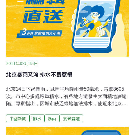
圈外圍排水系統」。由於東京距海很近，以前遇到大潮
時，若有暴雨來襲，河水必定氾濫成災，為了解除首都圈
的排水問題，日本選在埼玉縣春日部市，沿著國道16號地
下50公尺，興建這條巨大排水系統，1992年動工，2006
年全部完工，全長6.3公里。這條排水系統主要由一條長
6.3公里的隧道，連接5座高70公尺、直徑30公尺的蓄水豎
井，另外，還有一座巨型的調
2011年08月15日
北京暴雨又淹 排水不良惹禍
北京14日下起暴雨，城區平均降雨量50毫米，雷擊8605
次。市中心多處嚴重積水，有些地方還發生大面積地層塌
陷。專家指出，因城市缺乏綠地無法排水，使近來北京頻
受淹水之苦。專家指出，近年造成北京城市道路積水的原
中國新聞
排水
暴雨
氣候變遷
因是降雨量大及排水設計標準太低，且隨著城市過度擴
張，河 湖和綠地消失，使雨水無法滲透，只能在地上逕
流。從1975年到2002年接近30年的時間，北京城區的建