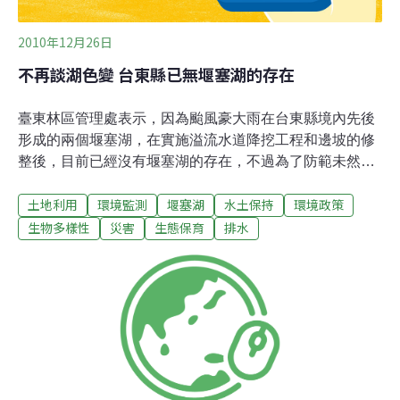
2010年12月26日
不再談湖色變 台東縣已無堰塞湖的存在
臺東林區管理處表示，因為颱風豪大雨在台東縣境內先後
形成的兩個堰塞湖，在實施溢流水道降挖工程和邊坡的修
整後，目前已經沒有堰塞湖的存在，不過為了防範未然，
仍會持續加強監測流域土砂的變化。臺東林區管理處張鐵
土地利用
環境監測
堰塞湖
水土保持
環境政策
柱處長說，台東縣在95年7月16號，因為碧利斯颱風帶來
的豪大雨加上隔天又發生規模4.6地震的影響，導致海端鄉
生物多樣性
災害
生態保育
排水
龍泉溪上游，發生邊坡土石崩塌，崩落的土石阻塞龍泉溪
河道，形成堰塞湖，對下游聚落安全也構成嚴重威脅。經
過這幾年分別實施溢流水道降挖工程，並將邊坡修整為複
式斷面，排除堰塞湖蓄水，提高壩堤的穩定性後，目前已
經沒有煙塞湖的存在。此外，去年莫拉克颱風期間形成的
太麻里包聖社堰塞湖，也是經過持續的降挖後，湖水已經
完全流出 。