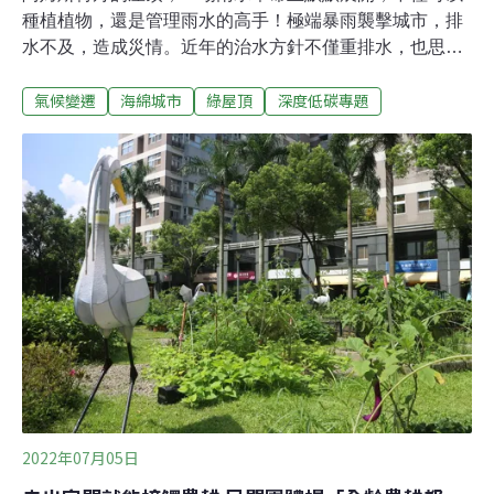
種植植物，還是管理雨水的高手！極端暴雨襲擊城市，排
水不及，造成災情。近年的治水方針不僅重排水，也思考
如何吸納雨水，打造海綿城市。擁有豐富治水經驗的荷蘭
氣候變遷
海綿城市
綠屋頂
深度低碳專題
將腦筋動到屋頂，用「藍綠屋頂」（blue-green roof）減
緩淹水問題。綠屋頂再升級 藍綠屋頂創吸水空間簡單說，
藍綠屋頂就是「綠屋頂」的升級版，增加的「藍」指的是
收集和儲存雨水。「就像你家屋頂有座扁平的儲水槽。」
Resilio計畫成員之一，阿姆斯特丹公共水管理公司「水
網」（Waternet）氣候適應官員斯潘（Kasper Spaan）告
訴《Wired》。藍綠屋頂擁有多層結構，最上層跟綠屋頂
一樣，有植物與土壤。第二層是過濾層，防止土壤滲入下
一層。第三層是一個輕型、扁平的儲水槽。最下層是防止
水跟植物根部侵入屋頂的隔層。儲水槽由智慧閥門管理。
在平時，儲水可供澆灌花草或是提供住戶廁所用水。但
是，
2022年07月05日