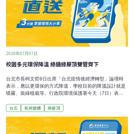
局綠屋頂補助對象為公有建、集合式璧宅、公寓大廈、商
辦大樓等屋頂平台綠化。
2020年07月07日
校園多元環保降溫 綠牆綠屋頂雙管齊下
台北市長柯文哲6日出席「台北疫情後經濟轉型」論壇時
表示，應以更環保的方式降溫，學校目前的降溫設計就是
噴霧、裝綠植栽等。行政院環境保護署今天（7日）表
示，目前綠牆及綠屋頂等相關計畫持續在推動。環保署空
台北
氣候變遷
綠屋頂
氣品質保護及噪音管制處表示，持續推行在教室走廊女兒
牆外側花台設置「清淨空氣綠牆」，累計至今年上半年，
已有18縣市、69所學校設置；綠牆申請沒有期限，環保署
還會協助設置後2年的維護。環保署說，透過綠屋頂、牆