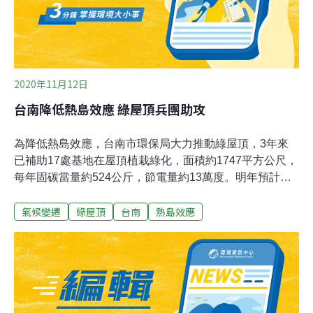
舉辦永續發展峰會。過去十年間，賈維茨中心花了15億美
元（約新台幣444億）整修，擴建了1萬8580平方公尺，
2020年11月12日
台南降低熱島效應 綠屋頂兵團助攻
為降低熱島效應，台南市環保局大力推動綠屋頂，3年來
已補助17處基地在屋頂植栽綠化，面積約1747平方公尺，
每年固碳當量約524公斤，節電量約13萬度。明年預計編
列3百萬元繼續推動，改善都市熱島效應。環保局表示，
氣候變遷
綠屋頂
台南
熱島效應
研究顯示設置綠屋頂可讓室內降溫約2.5度。裸露的屋頂直
接接觸光輻射及熱，熱漲冷縮易產生龜裂，若多了一層綠
色保護，除隔熱效果外，又減少能源消耗並延長建築壽
命。台南市環保局於106年起推動屋頂綠化植栽補助作
業，3年來補助金額近900萬元，基地包括機關7處、學校6
處、社區住宅2處、商辦2處等17 處。另外，環保局與環保
署也補助8處綠牆，有助於改善都市熱島效應。明年環保