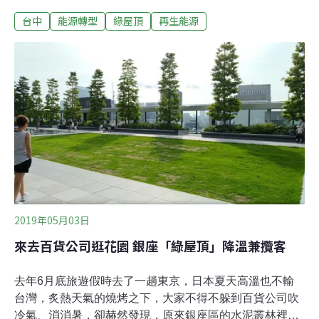
林佳龍任內就配合推動這項計畫，示範階段選在西屯區及
台中
能源轉型
綠屋頂
再生能源
南屯區為推動區域。張廖乃綸追問經發局，一年多過去
了，倒底有多少民宅配合這項計畫在屋頂裝設太陽能發電
系統？經發局公用事業科科長鍾偉政坦承，推行狀況不是
很好，只有幾戶在談、還沒裝設，其他縣市推行的狀況也
不理想。張廖乃綸要求市政府盡快向中央反映推動綠能政
策所遭遇的困境，不要讓中央的綠能政策淪為口號。
2019年05月03日
來去百貨公司逛花園 銀座「綠屋頂」降溫兼攬客
去年6月底旅遊假時去了一趟東京，日本夏天高溫也不輸
台灣，炙熱天氣的燒烤之下，大家不得不躲到百貨公司吹
冷氣、消消暑，卻赫然發現，原來銀座區的水泥叢林裡，