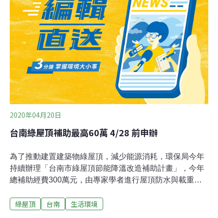
面植生或綠籬等區域降溫措施，植物層結合空氣產生風障
隔熱、遮陽效果，水分蒸散產生的降溫效果及帶動空氣循
環驅逐熱浪，可使牆面降溫5度至8度、室內降溫3度至5
度，節省夏季空調用電10%至25%。
2020年04月20日
台南綠屋頂補助最高60萬 4/28 前申辦
為了推動建置建築物綠屋頂，減少能源消耗，環保局今年
持續辦理「台南市綠屋頂節能降溫改造補助計畫」，今年
總補助經費300萬元，由專家學者進行屋頂防水與載重等
建築物結構評估與核定補助設置，預估每案補助30萬元以
綠屋頂
台南
生活環境
上，但以60萬元為限。環保局表示今年已有五案提出申
請，因經費尚可繼續補助，因此申請截止日延至4月28