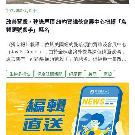
2022年05月09日
改善窗殺、建綠屋頂 紐約賈維茨會展中心扭轉「鳥
類頭號殺手」惡名
《獨立報》報導，位於美國紐約曼哈頓的賈維茨會展中心
（Javits Center），由於全棟建築外觀為深色鏡面玻璃，
過去曾有「紐約鳥類頭號殺手」的惡名。但經過一番改
造，現在已成為當地野生動物的避風港，還擁有全美第二
生物多樣性
深度低碳新聞
綠屋頂
美國
窗殺
大的節能綠屋頂，以及一座即將啟用的城市農場。砸400
億整修 變身曼哈頓最大屋頂太陽能電廠賈維茨中心總裁兼
執行長斯蒂爾（Alan Steel）受訪時表示：「我們從綠屋
頂開始了這趟無法回頭的改造之路。每當我們落實一些環
保和永續措施，客戶都會要求我們再多做一點，所以我想
這是真正有利的發展方向。」以已故紐約參議員雅各布・
賈維茨（Jacob Javits）為名，這座會展中心坐落在曼哈頓
西城公路旁，俯瞰哈德遜河。每年有250萬人到這裡參加
動漫展、車展和旅遊展等活動。去年的紐約氣候週也在此