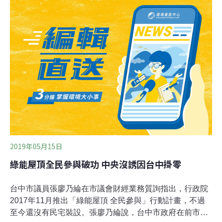
日，歡迎集合式住宅、社區或商辦大樓等單位一起加入綠
屋頂設置。台南社大環境小組研究員晁瑞光表示，社大鼓
勵以簡便、資源再利用的方式進行綠化，依不同綠化程度
及條件，經費也會不同，以社大綠屋頂為例，若50平方公
尺的綠屋頂所需材料費用只需幾萬元的費用。
2019年05月15日
綠能屋頂全民參與破功 中央沒誘因台中掛零
台中市議員張廖乃綸在市議會財經業務質詢指出，行政院
2017年11月推出「綠能屋頂 全民參與」行動計畫，不過
至今還沒有民宅裝設。張廖乃綸說，台中市政府在前市長