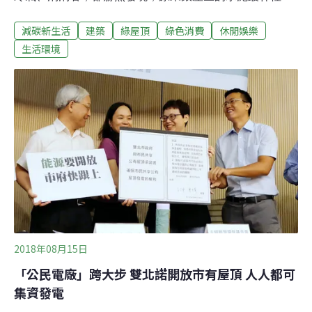
竟然有幾間百貨公司都擁有一片「屋頂上的綠洲」。身為
減碳新生活
建築
綠屋頂
綠色消費
休閒娛樂
日本的時尚天堂和流行中心，銀座可是寸土寸金的高價地
段，怎可能會有閒置空地？可是，腦筋動得快的商人們想
生活環境
到，在百貨公司或購物商場的屋頂蓋個花園，不但能替建
築降溫，降低開空調的電費支出，也能打造環境友善的良
好形象，並且吸引遊客前往遊憩、開拓更多新客群。事實
上，不只銀座，近年日本各地從新宿、表參道、到著名的
森大樓，都興起了綠屋頂及露台花園的潮流，大阪商圈更
有因此而聞名的難波PARKS。在此，筆者便介紹兩棟位於
銀座的屋頂花園案例。GINZA SIX：大人乘涼、小孩戲水
2017年4月甫開幕的GINZA SIX，是由「松阪屋」舊址和
兩個鄰區塊構成的都更開發案，名稱來源有一說為地址位
於銀座六丁目；也有一說是希
2018年08月15日
「公民電廠」跨大步 雙北諾開放市有屋頂 人人都可
集資發電