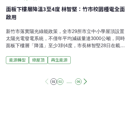
面板下樓層降溫3至4度 林智堅：竹市校園種電全面
啟用
新竹市落實陽光綠能政策，全市29所市立中小學屋頂設置
太陽光電發電系統，不僅年平均減碳量達3000公噸，同時
面板下樓層「降溫」至少3到4度，市長林智堅28日在載熙
國小宣布校園種電全面啟用。「很多人問新竹是風的城
能源轉型
綠屋頂
再生能源
市，適合推動太陽光電嗎？」林智堅表示，新竹市年平均
日照長度為1850個小時，高於全台平均1729個小時，因此
他上任後積極推動綠能政策，透過自治條例修正，2017年
3月開始在29所國高中小學設置太陽光電發電系統。 市府
......
01
02
06
產發處說，校園綠能屋頂總計設置5.054 MWp（百萬峰
瓦），每年發電量約554萬度電，相當於1500戶家戶用
電；年平均減碳量約3000公噸，等於25萬棵樹木年減碳
量，等於8.1座大安森林公園年減碳量。同時還能為面板下
樓層「降溫」至少3至4度，而參與設置的學校將獲得租金
收入的50%獎勵金。