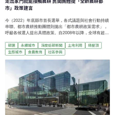
走出家門就能接觸農耕 民間團體提「全齡農耕都
市」政策建言
今（2022）年底縣市首長選舉，各式議題與社會行動持續
串聯。都市農耕推動團體則拋出「都市農耕政策需求」，
呼籲各候選人提出具體政策。自2008年以降，全球有超過
一半的人口居住在城市。未來20年更有3/4的人口居住在都
碳匯
永續城市
深度低碳新聞
土地利用
綠屋頂
市裡。「支持農耕是有票的」都市農耕網發言人楊志彬說
道。都市人口擴張 城市裡的農耕政策需求 更將是未來重要
生態城市
食農教育
社區參與
的社會創新6月29日上午，士林區天母SOGO百貨正對面
的德行繽紛農園，民間社群「都市農耕網」邀集食農教育
工作者、親子農耕推動者、在地里民、高中生、教師以及
數個民間團體，舉辦「打造全齡農耕的都市，跨齡市民耕
種者共同發聲」記者會，要向縣市首長選舉候選人，傳達
民間對都市農耕的未來擘畫與藍圖。都市農耕在台灣推動
已有超過十年以上的歷史，不過早期是以分隔近郊農業土
地，租賃給有種植需求的民眾來發展市民農園。自2014年
開始，幾位都市農耕參與者、非營利組織工作者，提出在
都市裡以「社區」為尺度，