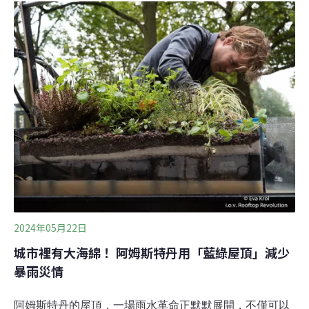
愈多，耗能增加，室外溫度也隨之升高，形成惡性循環。
為了打破循環，許多政府開始大力推廣冷屋頂、綠屋頂或
太陽能屋頂等方案，同時標榜不僅能節省電費、取得政府
補助，還能降低城市熱島效應。然而，這些屋頂真的都這
麼有效嗎？究竟哪個方案最能拯救人們免受酷熱侵襲？與
其吹冷氣，不如改裝你家屋頂？ 根據英國倫敦大學學院
（University College London）去年在《地球物理研究快
報》（Geophysical Research Letters）發佈的
2024年05月22日
城市裡有大海綿！ 阿姆斯特丹用「藍綠屋頂」減少
暴雨災情
阿姆斯特丹的屋頂，一場雨水革命正默默展開，不僅可以