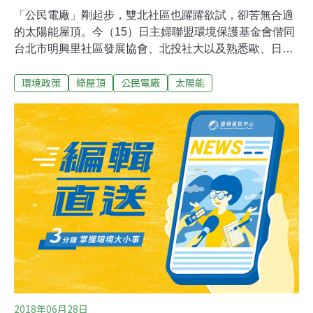
「公民電廠」剛起步，雙北社區也躍躍欲試，卻苦無合適
的太陽能屋頂。今（15）日主婦聯盟環境保護基金會偕同
台北市明興里社區發展協會、北投社大以及熟悉歐、日公
民電廠計畫的專家共同召開記者會，要求雙北公有屋頂開
環境政策
綠屋頂
公民電廠
太陽能
放給民眾集資發電，將收益留在地方。台北市府表示，台
北公民電廠計畫已在規劃中，可望下半年啟動。新北市府
也說明，新北市公民電廠計畫已經起跑，先在三重蘆洲展
開示範計畫。小規模的市有屋頂開放公民參與的機制會在
明年上半年展開。好屋頂在公部門 民間發電志難成由民眾
共同集資發綠電，再將賣電收益回饋地方的「公民電廠」
剛要起步就遇到困難。主婦聯盟基金會副執行長吳心萍指
出，雙北居住密集又有遮蔭問題，好屋頂難尋。面積大、
陽光充足的好屋頂往往屬於公部門，公有屋頂都開放招
標，一般市民反而缺乏參與管道。台北市明興里社區發展
協會理事王岱說，里民想集資建造綠能屋頂，收益用於長
者與兒少照護，但最適合的地點是軍方廢置房舍，多
2018年06月28日