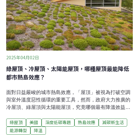
如何有效運用日漸稀缺的水資源，就成了各國政府需要思
考的問題，同樣面臨旱災困境的德國政府開始積極推動城
市往「海綿都市」轉型，並提出鼓勵設置綠屋頂、對封閉
地面、阻斷雨水逕流的建地課徵「雨水費」等措施，成功
強化了水資源韌性。
2025年04月02日
綠屋頂、冷屋頂、太陽能屋頂，哪種屋頂最能降低
都市熱島效應？
面對日益嚴峻的城市熱島效應，「屋頂」被視為打破空調
與室外溫度惡性循環的重要工具，然而，政府大力推廣的
冷屋頂、綠屋頂與太陽能屋頂，究竟哪個最有降溫效益？
火辣辣的陽光灼曬著櫛比鱗次的高樓，滾燙的柏油路散發
綠屋頂
美國
深度低碳專題
熱島效應
減碳新生活
著熱氣，連拂面而來的風都是炙熱的……。夏天一年比一
年熱，在美國，熱浪從1960年代的一年兩次到如今的一年
能源轉型
降溫
六次。熱島效應使得城市的夏天更讓人難耐。當空調愈開