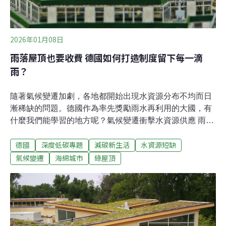
2026年01月08日
雨落屋頂也要收費 德國如何打造制度留下每一滴
雨？
隨著氣候變遷加劇，各地都開始出現水資源分布不均而日
漸稀缺的問題。德國作為率先獎勵雨水再利用的大國，有
什麼我們能學習的地方呢？氣候變遷衝擊水資源供應 雨水
收集成新解？長久以來，歐洲地區的氣候溫和、雨量穩
德國
深度低碳專題
減碳新生活
水資源短缺
定，適合人們居住，然而，隨著氣候變遷的影響增加，水
資源短缺和乾旱發生頻率及範圍擴大，水資源短缺的問題
氣候變遷
海綿城市
綠屋頂
也開始浮上檯面。歐洲環境署（EEA）2024年發布的報告
指出，歐洲水資源正面臨日益嚴重的污染和過度使用壓
力，而氣候變遷讓水資源取得和管理更具挑戰性，每年歐
洲已有超過40%的人口受到水資源壓力的影響，同時還可
能造成死亡和數十億歐元的經濟損失。在這樣的情況下，