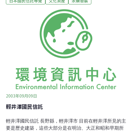
日本國民信託導覽
文化資產
永續發展
會成立已超過30年，但是這裡的人口仍持續減少，支持者
正面對著許多問題。中山道上的妻籠宿這個傳統驛站的市
鎮中心為「本陣」（封建時期的諸侯大名和其僕人使用的
主要客棧）、「本陣」（供大名城主的隊伍使用的次要客
棧），和歷史資料館，這裡不僅是觀光景點，也是遊客中
心，從這往北可看到位於山腰處的妻籠城遺跡。山頂有很
好的視野，不但能夠俯視妻籠宿和三留野宿，也可眺望遠
方的木曾駒山脈。 現值資產：126,000,000日圓（捐款）
林地：4,710平方公尺 公認資產 土地：3,990平方公尺（3
筆） 建築物：378.2平方公尺（2座） 觀光資訊：遊客隨
時可參觀傳統驛站市鎮
2003年09月09日
輕井澤國民信託
輕井澤國民信託 長野縣，輕井澤市 目前在輕井澤所見的主
要是歷史建築，這些大部分是在明治、大正和昭和早期所