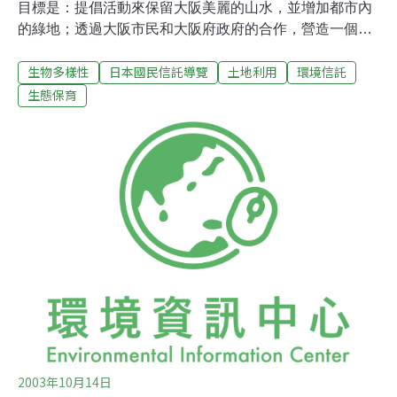
目標是：提倡活動來保留大阪美麗的山水，並增加都市內
的綠地；透過大阪市民和大阪府政府的合作，營造一個更
多綠意的舒適環境。本會的自然保育活動包括：照顧下文
生物多樣性
日本國民信託導覽
土地利用
環境信託
列出的2筆土地資產、保護濕地、提供部份保育經費給大
阪府內5個保護協議下的環境保育區、經營「綠色人才銀
生態保育
行」，以培育、產生綠色志工、舉辦自然觀察活動以提昇
大眾意識等等。1990年9月，本會認證成為特定公眾組
織，以提高大眾保護自然環境的興趣。1996年2月，在
「森林發展促進法」下，本會被指定為主導籌募「綠色基
金」行動的法人團體。我們將一直致力於：為「三草山的
綠小灰蝶雜木林」及「和泉葛城山的山毛櫸林」提倡國民
信託計畫。增加信託資產及會員數，來保存珍貴的自然環
境。
2003年10月14日