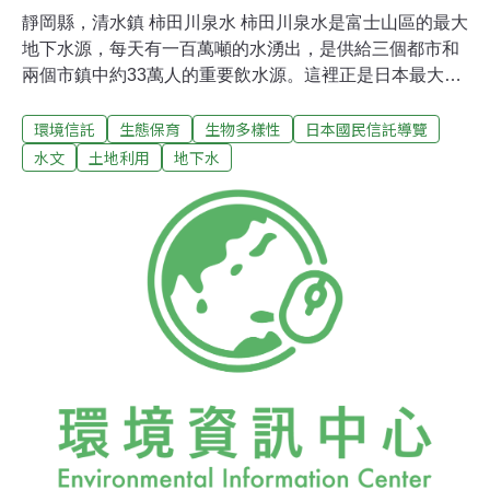
靜岡縣，清水鎮 柿田川泉水 柿田川泉水是富士山區的最大
地下水源，每天有一百萬噸的水湧出，是供給三個都市和
兩個市鎮中約33萬人的重要飲水源。這裡正是日本最大的
泉水水源。 這個流域孕育許多珍貴動植物，如多種日本原
環境信託
生態保育
生物多樣性
日本國民信託導覽
生的翠鳥和蜻蜓、源氏螢，及櫻鮭、香魚等魚類。它如同
都市沙漠中的一片綠洲，從晚秋至冬季，無數的香魚會從
水文
土地利用
地下水
狩野川水系上溯到柿田川產卵，形成當地另一種壯觀的景
象。柿田川普遍被認為是日本僅存幾條清澈的河流之一，
也因此被選為「100個質佳且保存良好的水源」和「想要
持續保留到21世紀的日本自然環境」的其中之一。然而近
年來，由於地下水系上游的御殿場市和裾野市進行開發計
劃，使得雨水滲入量減少，再加上工業區日益增加的用水
量，使得水位高度下降。每日湧水量也從1963年時的131
萬噸減少了30萬噸。