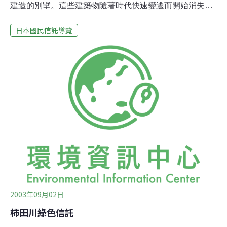
建造的別墅。這些建築物隨著時代快速變遷而開始消失。
由於這裡的自然物被人造景取代，或是缺乏適當的關照，
日本國民信託導覽
使得造就出這片別墅區的自然環境也被破壞。當地居民和
其他人，為了保護當地環境並且希望在他們付出心力下輕
井澤能變得更好，在 1994年創立了「輕井澤國民信託」。
目前，本信託的會員超過300人。有110年歷史的輕井澤輕
井澤做為別墅度假區已有超過一世紀的歷史。此地廣受外
國使節、皇族成員、貴族、政商名流、知識分子，以及藝
術家所喜愛和光臨。輕井澤在它的歷史中不僅是度假區，
由於是重要人物交際往來的活動場所，這裡在日本進化成
現代化國家的過程中，扮演了舉足輕重的角色。110年的
歷史賦予了輕井澤風格獨具的景色。在茂盛綠林的深處，
到處可見雅緻的別墅。
2003年09月02日
柿田川綠色信託