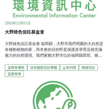
2003年12月01日
大野綠色信託基金會
大野綠色信託基金會 福岡縣，大野市我們周圍的大自然是
各種動植物的家，而本會的目的即是保護並孕育這個充滿
魅力的自然環境。我們家鄉大野市位於福岡縣西部。雖然
現在仍有約40%的市區覆蓋著杉木、日本扁柏、日本常綠
生物多樣性
日本國民信託導覽
土地利用
環境信託
橡樹和其他常綠樹木。但是大部分林木並未被良好的保
護，甚至被荒廢，因此它們開始失去物種多樣性及美麗的
生態保育
風光。大野地方政府在1996年透過讓市民一同參與市民信
託運動，開始保護這片綠地。「大野綠色信託基金會」推
廣運動的資金，主要來自市政當局投資的「大野綠色信託
基金」，和市民及商界的捐款。我們的活動大綱包括：1.
管理和維護綠地，並提供人們體驗自然的機會 2.培育志工
3.提升人們對環保的意識自1998年起，基金會在裸露的荒