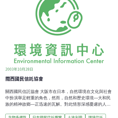
的無價自然景觀。 在森林的深暗處，沿著熊野古道走，就
是金石墓碑、樟葉?荷神社和充滿神社古蹟的池上－曾根
史跡，池上－曾根史跡是大約公元前300年至西元300年，
古彌生時期的護城壕溝村落，現在該處正興建為歷史公
園。
2003年10月28日
關西國民信託協會
關西國民信託協會 大阪市在日本，自然環境在文化與社會
中扮演舉足輕重的角色，然而，自然和歷史環境—大和民
族的精神故鄉—正迅速的瓦解。對此情形深感憂慮的人
士，創立「關西國民信託協會（KANTA）」，促使國民信
生物多樣性
日本國民信託導覽
土地利用
環境信託
託保護近畿地區環境避免過度開發，讓此地持續孕育健康