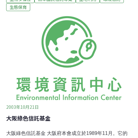
與豐饒的想像力，並將其流傳給後代子孫。把關西的自然
生態保育
美景和歷史遺產傳給下一代自1993年5月成立之後，
KANTA發起各式各樣的活動，進行調查並舉辦研討會，以
喚起人們對環境的注意。由於我們以組成法人為目標，
KANTA致力於招募更多成員和更多資金。本會於1995年
開始執行計劃，著手復育和歌山縣熊野市週遭的自然環
境，並且在當地持續進行森林再造的工作。為完成此計
畫，自1999年起，即開始進行培育樹苗的工作。大阪郊區
現正興建兩間樹苗培育中心。
2003年10月21日
大阪綠色信託基金
大阪綠色信託基金 大阪府本會成立於1989年11月。它的