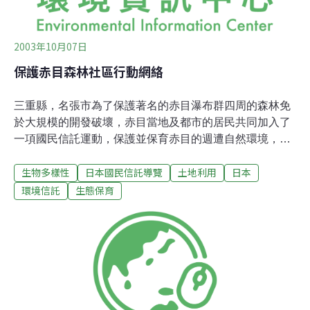
2003年10月07日
保護赤目森林社區行動網絡
三重縣，名張市為了保護著名的赤目瀑布群四周的森林免
於大規模的開發破壞，赤目當地及都市的居民共同加入了
一項國民信託運動，保護並保育赤目的週遭自然環境，並
舉辦相關活動。本會擁有2塊土地，並透過和地主簽定租
生物多樣性
日本國民信託導覽
土地利用
日本
約的方式，將休耕的稻田改建成「給蜻蜓的池塘」，以創
造生物棲域。1999年4月，本會被認證為三重縣第一個特
環境信託
生態保育
定非營利組織。赤目的森林「赤目四十八瀧」（赤目的48
個瀑布）是關西地區有名的自然美景，並被選為日本百大
秀麗瀑布之一。由於，大阪市中心距離瀑布所在的名張市
僅需1小時火車車程。這裡大部份周邊的山丘已被開發為
住宅區，並建有數個高爾夫球場。在這樣的情況下，僅存
在都市週邊唯一的自然環境就是赤目森林，該區約有200
公頃，分屬400位不同的地主。這片森林未經開發，也未