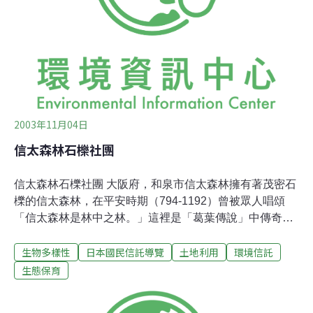
地中實施了「復育信託林地」計劃。基金會會員為這個計
劃展開了一系列活動，從植被的研究、規劃及管理、土地
等級的估計、到森林的維護。現在我們已完成了9萬平方
公尺預定地中，部份的植樹工作。
2003年11月04日
信太森林石櫟社團
信太森林石櫟社團 大阪府，和泉市信太森林擁有著茂密石
櫟的信太森林，在平安時期（794-1192）曾被眾人唱頌
「信太森林是林中之林。」這裡是「葛葉傳說」中傳奇性
白狐的居所，這段故事在文 樂人偶劇和歌舞伎表演中都十
生物多樣性
日本國民信託導覽
土地利用
環境信託
分常見。一個被劃定為「重要文化資產」的古老聖神社座
落在森林的中央﹔信太山位於森林後方，它散播著鄰近的
生態保育
自然氣息。山邊滿佈 著鷺草和朱蘭，八丁蜻蜓（又名侏紅
小蜻）輕快地飛過沼澤地，這些都是大阪都會區周圍僅存