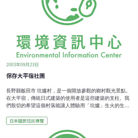
活動而特別擁擠熱鬧，例如新年看日出，春天在退潮時撿
貝殼，或是夏夜觀賞煙火的時候。
2003年09月23日
保存大平宿社團
長野縣飯田市 坑爐村，是一個開放參觀的鄉村觀光景點。
在大平宿，傳統日式建築的使用者是這些建築的支柱。我
們殷切的希望這個村落能讓人體驗用「坑爐」生火的生
活，讓人重拾人本意識，並與大自然親密的對話。坑爐
日本國民信託導覽
（irori）是放置在傳統日本飯廳地板中央的爐床。大平宿
又稱大平宿（又稱坑爐村）：體驗傳統生活的好去處大平
宿曾於1970年荒廢。其後，於1973年，開發者提出將此地