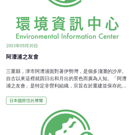
被刻意保護，但仍保持完好，並已成為一個「富含自然的
重要地點」。大約在1990年，當地居民開始了反對興建高
爾夫球場的活動。他們提出「生態渡假地
2003年09月30日
阿漕浦之友會
三重縣，津市阿漕浦面對著伊勢灣，是個多淺灘的沙岸。
自古以來這裡就因日出和月出的景色而廣為人知。「阿漕
浦之友會」是特定非營利組織，宗旨在於重建並保存此處
曾因白沙與蒼松而出名的美景。伊勢之國，阿漕浦的迎月
日本國民信託導覽
之宴1995年7月，當阿漕浦海岸呈現荒廢狀態時，阿漕浦
之友會開始了重建的活動。我們種植並照顧了5000株左右
的日本黑松和棉樹，並致力於保存及增加當地瀕臨絕種的
海濱植物。因為有超過1萬人參與本會志工活動，這片海
岸正以其美麗的風光吸引著人潮。有時這裡會因季節性的