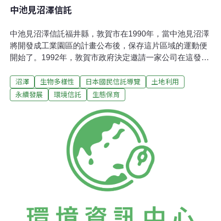
中池見沼澤信託
中池見沼澤信託福井縣，敦賀市在1990年，當中池見沼澤
將開發成工業園區的計畫公布後，保存這片區域的運動便
開始了。1992年，敦賀市政府決定邀請一家公司在這發展
並建造液化石油氣儲存設施。為了保護中池見沼澤免於開
沼澤
生物多樣性
日本國民信託導覽
土地利用
發，當地的環保團體（綠水會、敦賀草根會、將中池見沼
地留給後代婦女會、中池見溪波拉會）結合成一股全面的
永續發展
環境信託
生態保育
力量，購買部份的工業預定地。他們成立了中池見濕地信
託（源五郎之里基金委員會），並開始國民信託計劃。五
條溪水流過的中池見地區，有青魚群游著，在初夏之夜也
可看見螢火蟲。這是片會讓你感到莫名自在的懷舊景觀。
中池見沼澤鄰近於海拔50公尺的敦賀市區，位於一個深盆
地中。它的外觀是個特殊的口袋型沉積山谷。這片區域能
以約25公頃的沼澤地留存下來是很令人驚訝的。直到實施
稻田削減國策為止，整個中池見地區都曾是稻田。