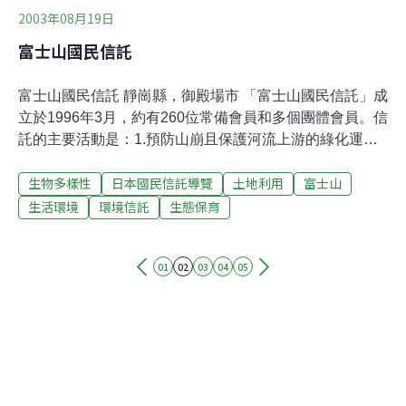
2003年08月19日
富士山國民信託
富士山國民信託 靜崗縣，御殿場市 「富士山國民信託」成
立於1996年3月，約有260位常備會員和多個團體會員。信
託的主要活動是：1.預防山崩且保護河流上游的綠化運
動；2.富士山的環境保護和美化；3.利用富士山進行環境
生物多樣性
日本國民信託導覽
土地利用
富士山
教育；4.達到信託目標所需的其他活動。 本信託目前正在
推動富士山東南面碎石區的綠化運動，且信託會員實際參
生活環境
環境信託
生態保育
與活動的日數每年都超過30日。 綠化富士山 富士山是日
本的象徵，且深受所有日本人的珍視。然而這座山現在變
01
02
03
04
05
得荒蕪、枯寂。如果任由它這樣下去，我們的子孫未來將
無法看到富士山的美景。目前大部分的關注焦點都在富士
山西面的大澤山崩上，然而類似的現象也開始發生在山的
東南腳。在御殿場口至須走口登山步道之間的區域，時常
會看到因雪崩和暴風雨而引起的山崩，而且此損害區域正
漸漸往東邊的山腳擴大，預料未來將擴及到林地和住宅
區。