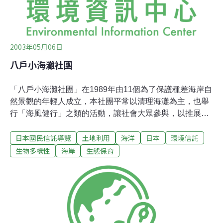
2003年05月06日
八戶小海灘社團
「八戶小海灘社團」在1989年由11個為了保護種差海岸自
然景觀的年輕人成立，本社團平常以清理海灘為主，也舉
行「海風健行」之類的活動，讓社會大眾參與，以推展海
灘保護的觀念。儘管在居住區域推行保育運動遭遇了許多
日本國民信託導覽
土地利用
海洋
日本
環境信託
困難，本社仍精力充沛的持續不停地進行各項運動，強調
與當地居民的對話，試圖獲取更多他們的了解和信賴。種
生物多樣性
海岸
生態保育
差海岸八戶市位於青森縣南部面太平洋處，有個以黑尾鷗
棲息地而知名的蕪島。蕪島南方綿延約15－16公里的海岸
線便是種差海岸。村落和漁港零星地散落在海岸上，自然
的青草地、形狀獨特的岩石、杉樹、沙子和岩岸，這些構
成了當地優美的景觀。遊客可沿著一條綿延約5公里半的
小徑行走，欣賞這裡的美景。而且，據說有超過400種的