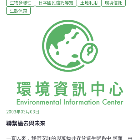
生物多樣性
日本國民信託導覽
土地利用
環境信託
使其成為「鄂霍次克村落」，支持者因而被稱為「村
民」。鄂霍次克海的浮冰漂離後，村落的春天就開始了。
生態保育
你可以看見庫頁島的紅色小狐狸到處玩耍。夏初，水曲柳
（木犀科）、日本白樺樹和其它的樹木爭相誰長得比較茂
盛；花兒也一下子就開始盛開了。在6月28日基金會紀念
日這段時期左右，是村裡一年中最多采多姿的季節。鄂霍
次克村該村座落在一塊平坦的耕作區，環繞著鄂霍次克海
和原始森林，森林向四方延伸，就像是防風牆。村落裡的
樹木是人工栽種的，主要有日本落葉松、水曲柳和日本白
樺樹。在流經村落的止別川上，可以看見鮭魚在河流裡向
上游。到了遷移季節，一些像天鵝或豆雁的鳥類，會飛到
河邊，唱著和大地共鳴的合聲。有時候在橡樹叢會出
2003年03月03日
聯繫過去與未來
一直以來，我們安詳的與萬物共存於這生態系中 然而，由