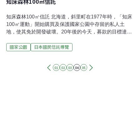
知床森林100㎡信託
知床森林100㎡信託 北海道，斜里町在1977年時，「知床
100㎡運動」開始購買及保護國家公園中存留的私人土
地，使其免於開發破壞。20年後的今天，募款的目標達成
了，「知床森林100㎡信託」也開始了。知床，野生動植
國家公園
日本國民信託導覽
物的王國「知床」在愛奴族語中的意思是大地的盡頭。據
說這裡是日本唯一一處未遭破壞的原始自然地。鄂霍次克
海的碧藍、海上巨大的浮冰、環繞在海岸線的險峻峭壁、
01
02
03
04
05
原始森林，還有那外形獨特、覆蓋著許多高山植物的山
脈，這種種景色使得每個到知床的遊客都為之著迷。知床
的原始自然孕育了豐富的野生動植物族群。1964年時，這
塊遠離知床半島中心的區域，被劃定為國家公園，1990年
起也成為森林生態系保護區。