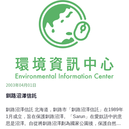
及「日本國民信託協會」的幾位成員，於1994年成立「鬼
無別之友會」（此會於1998更名為「鬼無別溼地信
託」），致力於維這片溼地的生態系與景觀。自犬別河東
邊到乙部河西岸共7公里的區域，是北海道重要的產業與
自然遺跡。鬼無別溼地信託（KWT）將此區域命名為「鬼
無別自然保護區」，並期待大家共同保護這片土地。1996
年，KWT與「日本國民信託協會」為了保育工作，在原牧
場共同建造了「國民信託小屋」。如今小屋是一些
「Working Holidays」計劃的中心，這些計劃可以讓參與
的人在執
2003年04月01日
釧路沼澤信託
釧路沼澤信託 北海道，釧路市「釧路沼澤信託」在1989年
1月成立，旨在保護釧路沼澤。「Sarun」在愛奴語中的意
思是沼澤。自從將釧路沼澤劃為國家公園後，保護自然的