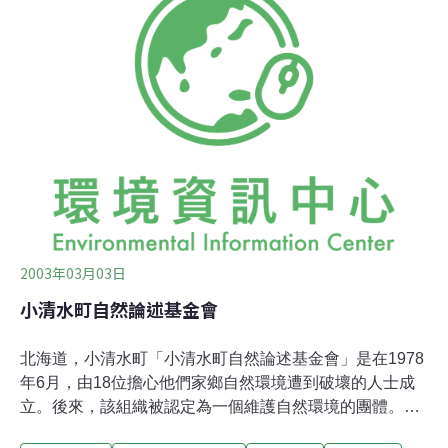
展成為外銷的核心。他同時也在全日本不同的地區經營了
許多農地和森林，將每一個企業經營命名為「一步園」，
意思是「每件事的第一步是很重要的。」基金會的活動可
以分為兩種類型。第一個森林管理計劃是永久保護3,800公
頃的林地，使其恢復為人類開發前的原始森林。另一部分
是對保護自然環境相關的各式努力。透過這些努力，基金
會致力於讓北海道的環境保護和開採自然資源兩方面取得
平衡。
2003年03月03日
小清水町自然論述基金會
北海道，小清水町「小清水町自然論述基金會」是在1978
年6月，由18位擔心他們家鄉自然環境遭到破壞的人士成
立。後來，該組織被認定為一個維護自然環境的團體。因
為有著全國人民的捐獻，這個團體買了許多塊私有土地，