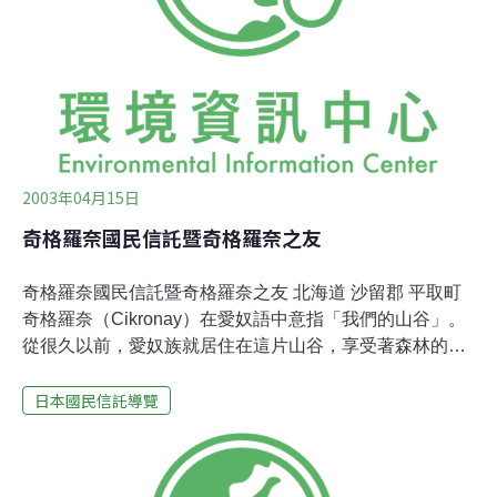
海岸植物在此生長。海岸距離市中心約只有20－30分鐘的
車程，也因此這裡成為城市中難得的自然景觀，深受當地
市民的喜愛，八戶市的市民沒有一個沒來過這兒的。
2003年04月15日
奇格羅奈國民信託暨奇格羅奈之友
奇格羅奈國民信託暨奇格羅奈之友 北海道 沙留郡 平取町
奇格羅奈（Cikronay）在愛奴語中意指「我們的山谷」。
從很久以前，愛奴族就居住在這片山谷，享受著森林的資
源。愛奴人稱森林為「愛奴摩西里」（ainumoshiri），意
日本國民信託導覽
思是人類安身立命的地方。我們的宗旨在於恢復「愛奴摩
西里」其豐富自然環境的原始風貌。 森林滿布的北海道過
去原本是「愛奴摩西里」，愛奴族在此與自然和平共處。
但自從五百年前，從日本本島來的「倭人」開始移入北海