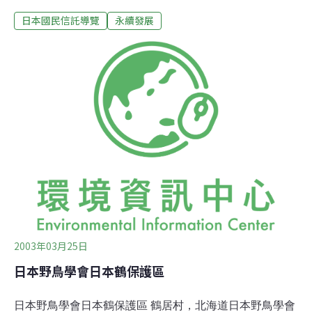
重點就放在沼澤地的核心區域。雖然被指定為國家公園，
日本國民信託導覽
永續發展
卻不足以保護四周的沼澤和山丘，這些地區長期受到人類
開發的威脅，於是釧路沼澤信託開始創立「自然保護區」
的國民信託計劃，來保護、保存四周的沼澤地山丘，意即
從生態保育的觀點來保護完整的的釧路沼澤。「釧路沼澤
信託」現有70公頃的自然保護區，然而，這只是長期計劃
的開始。本會把重點放在裸露土地的植林計劃，和調查自
然環境資料的活動，以供國民信託計劃之需。釧路沼澤國
家公園中的一般區域，和附近非國家公園所屬的地區進行
著許多開發，這使得對沼澤環境的威脅仍然在升高。本會
的挑戰是要確保自然保育區的安全，以保護山腰上提供沼
澤地水源的森林。此外，就像許多其它的國民信託組織
(NGOs)一樣，我們遭遇到許多的問
2003年03月25日
日本野鳥學會日本鶴保護區
日本野鳥學會日本鶴保護區 鶴居村，北海道日本野鳥學會