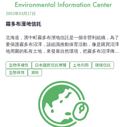
2003年03月17日
霧多布溼地信託
北海道，濱中町霧多布溼地信託是一個非營利組織，為了
要保護霧多布沼澤，該組識推動保育活動，像是購買沼澤
地周圍的私有土地，來發展自然環境，把霧多布沼澤傳給
下一代，讓有興趣也關心周圍環境的人士能夠參加。「將
生物多樣性
日本國民信託導覽
土地利用
環境信託
週遭的自然環境傳承給未來的孩子」是這個組織的任務。
霧多布沼澤是日本第三大的沼澤地。夏天開滿花的景色據
生態保育
濕地
說是日本最美麗的地方。運氣好的遊客可以看到初長羽毛
的日本鶴、路旁的北海道梅花鹿或是一群高聲喧嘩的鵝在
空中飛過，他們都讚嘆這裡就像一個世外桃花源。 然而，
沒有人確定能夠永久保存這片沼澤的自然環境。因此，在
1986年8月，當地年輕人成立了「霧多布沼澤俱樂部」來
保護這片沼澤地。他們幸運地得到全日本的支持，俱樂部
才得以從地主租得一部分40公頃沼澤地展開保護活動，做
為保護沼澤風景區的模範。這是私人團體以租賃的方式保