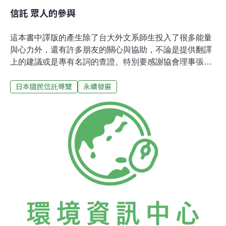
信託 眾人的參與
這本書中譯版的產生除了台大外文系師生投入了很多能量
與心力外，還有許多朋友的關心與協助，不論是提供翻譯
上的建議或是專有名詞的查證。特別要感謝協會理事張正
慈，不厭其煩的解決了書中大量又繁瑣的日文用語。在接
日本國民信託導覽
永續發展
觸這本書之前，我對信託的認知是零，但是國民信託在許
多國家，已經是一般民眾熟知並參與的行動。國民信託的
精神就在於民眾藉著自己的力量，來保留珍貴的自然或歷
史資產。除了達成「保護資產」的目標外，在民眾參與的
過程中，凝聚的力量會一步步壯大，這樣的力量會擴展到
其他議題上，在任何我們需要關心的事物上發酵，進而產
生影響。一般觀念中，土地、森林等自然資源就是可以開
發利用，可以買賣的。但是信託還原了自然資源的價值，
這些資產是無價的，是地球上所有生命共有的。如果大眾
沒有認知到這件事，那麼推動國民信託運動會十分艱鉅。
凝聚行動的意識和資源是條漫長的路，書中許多的信託團
體也是過了數十年才達成初步的目標，但是保護我們的環