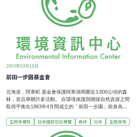
國民信託運動正在進行，其中包括包括北海道的知床半島
以及和歌山的天神崎。國民信託活動已擴展至全球，像是
美國、加拿大、巴哈馬、荷蘭、馬來西亞、台灣、韓國、
斐濟、紐西蘭、澳洲等等。在任何國家，當地的國民信託
運動皆因該國的自然特色而有不同的進行方式。
2003年03月10日
前田一步園基金會
北海道，阿寒町 基金會保護阿寒湖周圍近3,800公頃的森
林，並且舉辦許多活動。 在環境保護與開採自然資源之間
取得平衡在1983年4月間成立的「前田一步園」前身為阿
寒町的「一步園」，在1906年為前田正名先生所創始。前
生物多樣性
日本國民信託導覽
森林
日本
生態保育
田正名來自在薩摩區的封建領地（現在的鹿兒島縣轄
區）。身為一位農經會副首長，他專心從事於生絲織品、
綠茶和紡織品等工業的現代化，這些產業源起於日本，發