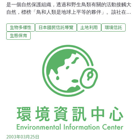
是一個自然保護組織，透過和野生鳥類有關的活動接觸大
自然，標榜「鳥和人類是地球上平等的夥伴」。該社在
2000年5月時共計有54,400位會員及87個分社，由全日本
生物多樣性
日本國民信託導覽
土地利用
環境信託
的志工所運作。該社的主要活動包括賞鳥步行、在地的自
然保護運動及研究工作。日本鶴保護區藉著來自全日本的
生態保育
捐獻，日本野鳥學會在1987年11月於釧路分會的鶴居村建
立了「日本鶴保護區」，做為保護日本鶴和牠們棲地的基
地，鳥會向一位餵食鶴的當地居民-伊藤義隆先生買下了一
部分地，設立了自然中心。協會和伊藤義隆先生達成一項
協議，保留了一塊大約13公頃的牧地，做為餵鶴的地方。
學會將他們的活動重點集中在保護這塊作為鶴鳥棲地的沼
澤，學會買下的地有：1987年取得位於根室市東梅7公頃
的沼澤地，這裡正是鶴繁殖的地方；1990年在鶴居村溫根
內的20公頃；1993年在厚岸町別寒邊牛沼澤的284公頃；
1997年
2003年03月25日