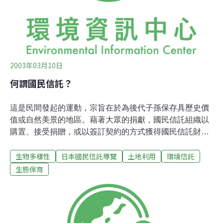
護霧多布沼澤運動的開端。
2003年03月10日
何謂國民信託？
這是民間發起的運動，宗旨在於為後代子孫保存具歷史價
值或自然美景的地區。藉著大眾的捐獻，國民信託組織以
購置、接受捐贈，或以簽訂契約的方式獲得國民信託財
產，並試圖保存、管理，並對社會大眾開放這些資產。 這
生物多樣性
日本國民信託導覽
土地利用
環境信託
個行動的構想始於1895年，之後在英國蓬勃發展。目前
「國民信託」是英國第一大土地持有者，組織照顧了2,700
生態保育
平方公里的土地，近900公里的海岸線，以及超過300座的
古蹟與庭園。日本的國家信託運動始於1964年，當時作家
大佛次郎和其他鎌倉市的居民合力拯救這個美麗的古都，
使其免於無節制的開發。而現今日本各地有近50個不同的