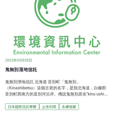
道後，掠奪和砍伐對自然環境的破壞就從沒停止過。我們
的目標就是要阻止這種破壞並恢復「愛奴摩西里」原本的
面貌。 「愛奴普利」（ainupuri）在愛奴語中意指「與自
然和諧共存之道」。藉由這些活動，我們可以學習「愛奴
普利」，並了解過去愛奴族被侵害的歷史，藉此建立起愛
奴族與「西沙母」（shisamu，好鄰居之意）間真正的友
誼。
2003年04月08日
鬼無別溼地信託
鬼無別溼地信託 北海道 音別町「鬼無別」
（Kinashibetsu）這個古老的名字，是指北海道，白糠郡
音別町西南方的直別河沿岸。傳說鬼無別原名”kinu ushi
petsu”，在愛奴語是指「香蒲繁茂的沼澤」。鬼無別溼地
日本國民信託導覽
土地利用
永續發展
面對著太平洋綿延約2公里，並與原大牧場為鄰，規模不
大卻有十分重要的地位。牧場主人原源士連同當地民眾以