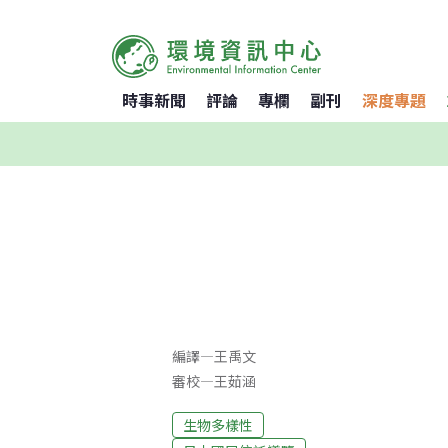
時事新聞
評論
專欄
副刊
深度專題
編譯
—
王禹文
審校
—
王茹涵
生物多樣性