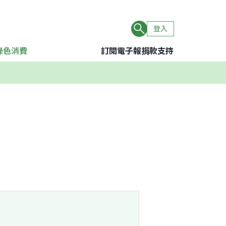
登入
綠色消費
訂閱電子報
捐款支持